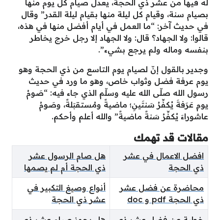
له فيها من عشر ذي الحجة، يعدل صيام كل يوم منها
بصيام سنة، وقيام كل ليلة منها بقيام ليلة القدر” وقال
في حديث آخر: “ما العمل في أيام أفضل منها في هذه،
قالوا: ولا الجهاد؟ قال: ولا الجهاد إلا رجل خرج يخاطر
بنفسه وماله ولم يرجع بشيء”.
وجدير بالقول إنّ لصيام يوم التاسع من ذي الحجة وهو
يوم عرفة فضل وثواب خاص، وهو ما ورد في حديث
رسول الله صلّى الله عليه وسلّم الذي جاء فيه: “صَومُ
يومِ عَرَفةَ يُكفِّرُ سَنتَينِ؛ ماضيةً ومُستقبَلةً، وصَومُ
عاشوراءَ يُكفِّرُ سَنةً ماضيةً” والله أعلم وأحكم.
مقالات قد تهمك
افضل الاعمال في عشر
هل صام الرسول عشر
ذي الحجة
ذي الحجة أم لم يصمها
محاضرة عن فضل عشر
أنواع وصيغ التكبير في
ذي الحجة pdf و doc
عشر ذي الحجة
خطبة عن فضل عشر ذي
هل يجوز صيام عشر ذي