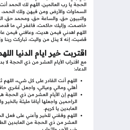
الحجة يا رب العالمين، اللهم لك الحمد أن
السماوات والأرض ومن فيهن ولك الحمد، أ
والنبيون حق، والساعة حق، ومحمد حق، ال
خاصمت، وإليك حاكمت، فاغفر لي ما قدمت وم
اللهم اهدني فيمن هديت، وعافني فيمن عا
قضيت، إنه لا يذل من واليت، تباركت ربنا وت
اقتربت خير ايام الدنيا الل
مع اقتراب الأيام العشر من ذي الحجة لا بد
الدعاء:
اللهم أنت القادر على كل شيء، اللهم 
أهلي ومالي وعيالي، واجعل عُمُري حافلً
اللهم إن الأيام العشر من ذي الحجة هي 
الراحمين واجعلها أيامًا مليئة بالخير و
العابدين يا كريم.
اللهم وفقني للخير وأعني على فعل الخ
العشر من ذي الحجة من العابدين الطا
خير الأجر والثواب.