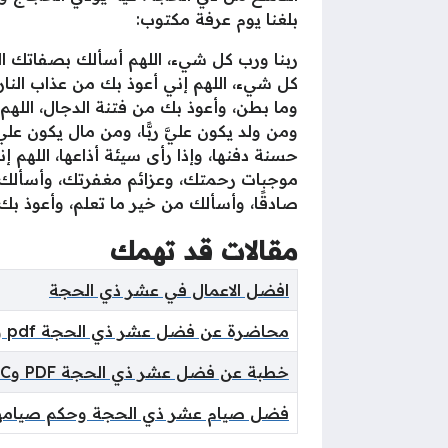
بلغنا يوم عرفة مكتوب:
ربنا ورب كل شيء، اللهم أسألك بصفاتك العل
كل شيء، اللهم إني أعوذ بك من عذاب النار
وما بطن، وأعوذ بك من فتنة الدجال، الله
ومن ولد يكون عليَّ ربًّا، ومن مال يكون علي
حسنة دفنها، وإذا رأى سيئة أذاعها، اللهم إ
موجبات رحمتك، وعزائم مغفرتك، وأسألك شك
صادقًا، وأسألك من خير ما تعلم، وأعوذ بك
مقالات قد تهمك
افضل الاعمال في عشر ذي الحجة
محاضرة عن فضل عشر ذي الحجة pdf و doc
خطبة عن فضل عشر ذي الحجة PDF وDOC
فضل صيام عشر ذي الحجة وحكم صيامه