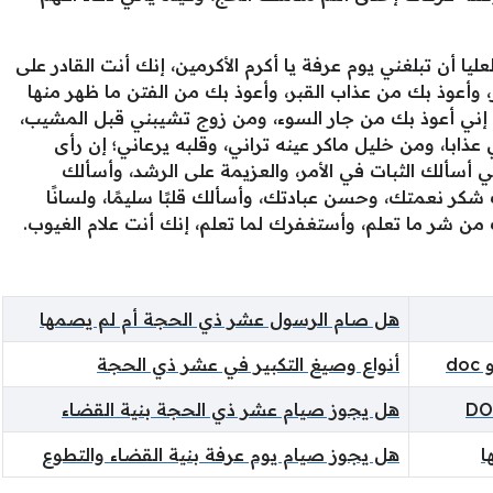
يا أن تبلغني يوم عرفة يا أكرم الأكرمين، إنك أنت القادر على
، وأعوذ بك من عذاب القبر، وأعوذ بك من الفتن ما ظهر منها
م إني أعوذ بك من جار السوء، ومن زوج تشيبني قبل المشيب،
 عذابا، ومن خليل ماكر عينه تراني، وقلبه يرعاني؛ إن رأى
ني أسألك الثبات في الأمر، والعزيمة على الرشد، وأسألك
ر نعمتك، وحسن عبادتك، وأسألك قلبًا سليمًا، ولسانًا
 من شر ما تعلم، وأستغفرك لما تعلم، إنك أنت علام الغيوب.
هل صام الرسول عشر ذي الحجة أم لم يصمها
أنواع وصيغ التكبير في عشر ذي الحجة
هل يجوز صيام عشر ذي الحجة بنية القضاء
ا
هل يجوز صيام يوم عرفة بنية القضاء والتطوع