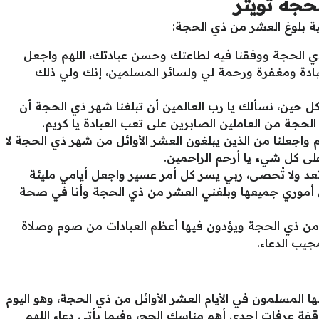
لحجه تويتر
ية بلوغ العشر من ذي الحجة:
شر ذي الحجة ووفقنا فيه لطاعتك وحسن عبادتك، اللهم واجعل
عبادة ومغفرة ورحمة لي ولسائر المسلمين، إنك ولي ذلك
 حين، نسألك يا رب العالمين أن تبلغنا شهر ذي الحجة أن
 الحجة من العاملين الصابرين على تعب العبادة يا كريم.
هم واجعلنا من الذين يبلغون العشر الأوائل من شهر ذي الحجة لا
على كل شيء يا أرحم الراحمين.
تُعد ولا تُحصى، ربي يسر كل أمر عسير واجعل أيامي مليئة
لي أموري جميعها وبلغني العشر من ذي الحجة وأنا في صحة
 من ذي الحجة ويؤدون فيها أعظم العبادات من صوم وصلاة
يب الدعاء.
ها المسلمون في الأيام العشر الأوائل من ذي الحجة، وهو اليوم
فة عرفات إحدى أهم مناسك الحج، وفيما يأتي دعاء اللهم