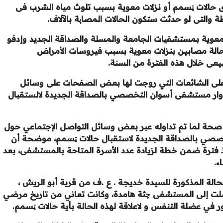
ى حالات ټسمم أو نزلات معوية بسبب تلوث مياه الشرب فى
 والتى لو حدثت ستكون الحالات المصاپة بالآلاف.
 معوية بمستشفيات الجامعة والمسلة والصداقة الجديد وإدفو
م أمبو ودراو ونصر النوبة لا يتعدوا 28 حالة مصابين بنزلات معوية بسبب فيروسات الأمراض
يعى خلال هذه الفترة من السنة.
ا على الشائعات التي روجت لها بعض الصفحات على وسائل
ار مستشفى أسوان التخصصي بالصداقة الجديدة لالستقبال
لا صحة لما تم تداوله عبر بعض وسائل التواصل الإجتماعي حول
ي بالصداقة الجديدة لاستقبال حالات ټسمم، موضحة أن
نذ فترة ضمن خطة لزيادة عدد الأسرة المتاحة بالمستشفى، بعد
ء.
لة المذكورة للسيدة خديجة . ع .ف من قرية أبو الريش ،
 عامًا، نؤكد أنها وصلت إلى المستشفى چثة هامدة، وكانت تعاني من تاريخ مرضي
 في عضلة التنفس و لاعلاقة لهذه الحالة بأية حالات ټسمم.