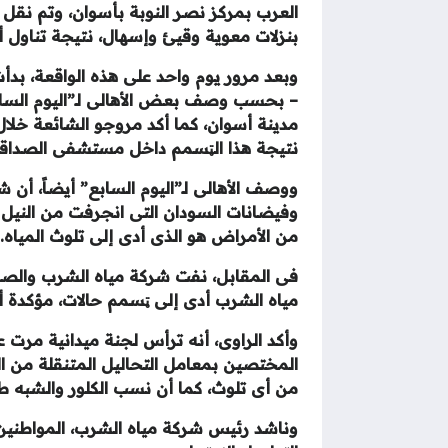
بنزلات معوية وقيئ وإسهال، نتيجة تناول أ
وبعد مرور يوم واحد على هذه الواقعة، بدأ
– بحسب وصف بعض الأهالى لـ”اليوم السا
مدينة أسوان، كما أكد مروجو الشائعة خلا
نتيجة هذا الټسمم داخل مستشفى الصداق
ووصف الأهالى لـ”اليوم السابع” أيضاً، أن 
وفيضانات السودان التى انجرفت من النيل 
من الأمراض هو الذى أدى إلى تلوث المياه.
فى المقابل، نفت شركة مياه الشرب والصر
مياه الشرب أدى إلى ټسمم حالات، مؤكدة أن
وأكد الراوى، أنه ترأس لجنة ميدانية م
المختصين بمعامل التحاليل المتنقلة من ال
من أى تلوث، كما أن نسب الكلور والشبه طب
وناشد رئيس شركة مياه الشرب، المواطنين 