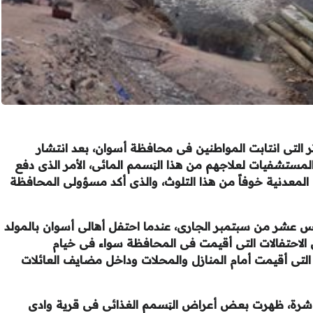
ر التى انتابت المواطنين فى
محافظة أسوان
، بعد انتشار
لمستشفيات لعلاجهم من هذا الټسمم المائى، الأمر الذى دفع
 المعدنية خوفاً من هذا التلوث، والذى أكد مسؤولى المحافظة
س عشر من سبتمبر الجارى، عندما احتفل أهالى أسوان بالمولد
الاحتفالات التى أقيمت فى المحافظة سواء فى خيام
 التى أقيمت أمام المنازل والمحلات وداخل مضايف العائلات
مولد وبعد مرور 24 ساعة مباشرة، ظهرت بعض أعراض الټسمم الغذائى فى قرية وادى