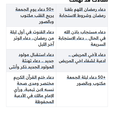
دعاء رمضان اللهم بلغنا
+50 دعاء يوم الجمعة
رمضان وشروط الاستجابة
يريح القلب مكتوب
وبالصور
دعاء مستجاب باذن الله
دعاء القنوت في أول ليلة
في الحال .. دعاء الاستجابة
من رمضان.. دعاء الوتر
السريعة
آخر الليل
دعاء لأخي المريض ..
دعاء استقبال مولود
ادعية لشفاء اخي المريض
جديد .. دعاء تهنئة
المولود الجديد ذكر وأنثى
+50 دعاء ليلة الجمعة
دعاء ختم القرآن الكريم
مكتوب وبالصور
مختصر ومدى صحة
نسبه لابن تيمية، ورأي
الإمام مالك في الأدعية
المحفوظة