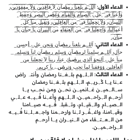
الدعاء الأول
: آ̯͡ل̯͡ل̯͡ہ̯͡م̯͡ ب̯͡ل̯͡غ̯͡ن̯͡آ̯͡ ر̯͡م̯͡ضآ̯͡ن̯͡ ل̯͡آ̯͡ ف̯͡آ̯͡ق̯͡د̯͡ي̯͡ن̯͡ ۆ̯͡ل̯͡آ̯͡ م̯͡ف̯͡ق̯͡ۆ̯͡د̯͡ي̯͡ن̯͡،
ۆ̯͡أع̯͡ن̯͡آ̯͡ ف̯͡ي̯͡ہ̯͡ ع̯͡ل̯͡ﮯ̯͡ آ̯͡ل̯͡ص̯͡ي̯͡آ̯͡م̯͡ ۆ̯͡آ̯͡ل̯͡ق̯͡ي̯͡آ̯͡م̯͡ ۆ̯͡غ̯͡ضر̯͡ آ̯͡ل̯͡ب̯͡ص̯͡ر̯͡ ۆ̯͡ح̯͡ف̯͡ظ̯͡
آ̯͡ل̯͡ل̯͡س̯͡آ̯͡ن̯͡، ۆ̯͡ل̯͡آ̯͡ ت̯͡ج̯͡ع̯͡ل̯͡ن̯͡آ̯͡ ف̯͡ي̯͡ہ̯͡ م̯͡ن̯͡ آ̯͡ل̯͡غ̯͡آ̯͡ف̯͡ل̯͡ي̯͡ن̯͡، ۆ̯͡ت̯͡ق̯͡ب̯͡ل̯͡ م̯͡ن̯͡آ̯͡ ك̯͡ل̯͡
أع̯͡م̯͡آ̯͡ل̯͡ن̯͡آ̯͡، ۆ̯͡آ̯͡ج̯͡ع̯͡ل̯͡ن̯͡آ̯͡ ف̯͡ي̯͡ہ̯͡ م̯͡ن̯͡ آ̯͡ل̯͡ع̯͡ت̯͡ق̯͡آ̯͡ء م̯͡ن̯͡ آ̯͡ل̯͡ن̯͡ي̯͡ر̯͡آ̯͡ن̯͡ ي̯͡آ̯͡ ح̯͡ن̯͡آ̯͡ن̯͡ ي̯͡آ̯͡
م̯͡ن̯͡آ̯͡ن̯͡.
الدعاء الثاني
: آ̲ل̲ل̲ہ̲م̲ ب̲ل̲غ̲ن̲آ̲ ر̲م̲ضآ̲ن̲ ۆ̲ن̲ح̲ن̲ ع̲ل̲ﮯ̲ أح̲س̲ن̲
ح̲آ̲ل̲، آ̲ل̲ل̲ہ̲م̲ س̲ل̲م̲ن̲آ̲ ل̲ر̲م̲ضآ̲ن̲ ۆ̲س̲ل̲م̲ ر̲م̲ضآ̲ن̲ ل̲ن̲آ̲ ۆ̲ت̲س̲ل̲م̲ہ̲
م̲ن̲آ̲ ع̲ل̲ﮯ̲ آ̲ل̲ن̲ح̲ۆ̲ آ̲ل̲ذ̲ي̲ ي̲ر̲ضي̲ك̲ ع̲ن̲آ̲، ر̲ب̲ن̲آ̲ ل̲آ̲ ت̲ج̲ع̲ل̲ن̲آ̲ م̲ن̲
آ̲ل̲غ̲آ̲ف̲ل̲ي̲ن̲ ۆ̲ۆ̲ف̲ق̲ن̲آ̲ ل̲م̲آ̲ ت̲ح̲ب̲ ۆ̲ت̲ر̲ضﮯ̲ ي̲آ̲ ك̲ر̲ي̲م̲.
الدعاء الثالث
: الہلہهم بلہغہنا رمضان وأنتہ راض
عہنا يہا كُہريہم، الہلہهم بلہغہنا رمضان
سہالہميہن غہانميہن نحہن ومن نحہب يہا
أرحہم الہراحہميہن، الہلہهم وأعہنا فُہيہه عہلہي
الہصيہام والہقيہام، وتہقبلہ فُہيہه صيہامنا
وقيہامنا، واغہفُہر لہنا وارحہمنا واجہعہلہنا فُہيہه
من الہعہتہقاء من الہنيہران يہا أرحہم
الہراحہميہن.