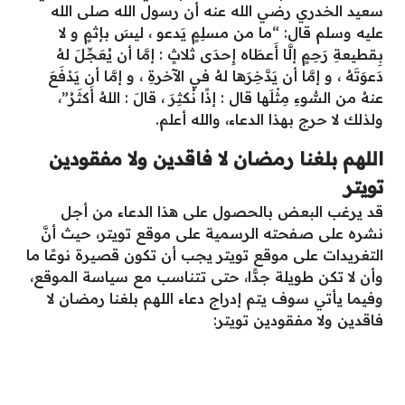
سعيد الخدري رضي الله عنه أن رسول الله صلى الله
عليه وسلم قال: “ما من مسلِمٍ يَدعو ، ليسَ بإثمٍ و لا
بِقطيعةِ رَحِمٍ إلَّا أَعطَاه إِحدَى ثلاثٍ : إمَّا أن يُعَجِّلَ لهُ
دَعوَتَهُ ، و إمَّا أن يَدَّخِرَها لهُ في الآخرةِ ، و إمَّا أن يَدْفَعَ
عنهُ من السُّوءِ مِثْلَها قال : إذًا نُكثِرَ ، قالَ : اللهُ أَكثَرُ”،
ولذلك لا حرج بهذا الدعاء، والله أعلم.
اللهم بلغنا رمضان لا فاقدين ولا مفقودين
تويتر
قد يرغب البعض بالحصول على هذا الدعاء من أجل
نشره على صفحته الرسمية على موقع تويتر، حيث أنَّ
التغريدات على موقع تويتر يجب أن تكون قصيرة نوعًا ما
وأن لا تكن طويلة جدًّا، حتى تتناسب مع سياسة الموقع،
وفيما يأتي سوف يتم إدراج دعاء اللهم بلغنا رمضان لا
فاقدين ولا مفقودين تويتر: