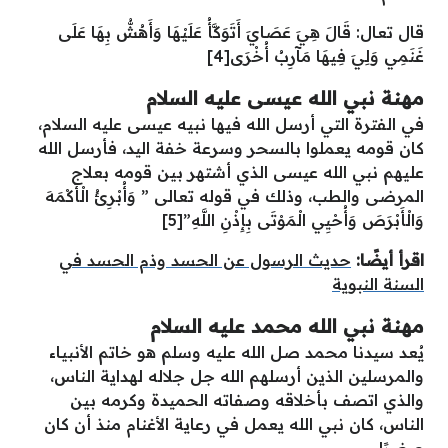
قال تعال: قَالَ هِيَ عَصَايَ أَتَوَكَّأُ عَلَيْهَا وَأَهُشُّ بِهَا عَلَى
غَنَمِي وَلِيَ فِيهَا مَآرِبُ أُخْرَى[4]
مهنة نبي الله عيسى عليه السلام
في الفترة التي أرسل الله فيها نبيه عيسى عليه السلام،
كان قومه يعملوا بالسحر وسرعة خفة اليد، فأرسل الله
عليهم نبي الله عيسى الذي أشتهر بين قومه بعلاج
المرضى والطب، وذلك في قوله تعالى ” وَأُبْرِئُ الْأَكْمَهَ
وَالْأَبْرَصَ وَأُحْيِي الْمَوْتَى بِإِذْنِ اللَّهِ”[5]
اقرأ أيضًا:
حديث الرسول عن الحسد وذم الحسد في
السنة النبوية
مهنة نبي الله محمد عليه السلام
يُعد سيدنا محمد صل الله عليه وسلم هو خاتم الأنبياء
والمرسلين الذين أرسلهم الله جل جلاله لهداية الناس،
والذي اتصف بأخلاقه وصفاته الحميدة وكرمه بين
الناس، كان نبي الله يعمل في رعاية الأغنام منذ أن كان
صغيرًا.