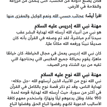
فكان يصنع أدواته من الخشب، حتى يتمكن من الزراعة
والفلاحة في الأرض.
اقرأ أيضًا:
عجائب حسبي الله ونعم الوكيل والمغزى منها
مهنة نبي الله إدريس عليه السلام
هو نبي من أنبياء الله أرسله الله لهداية البشر عقب
سيدنا آدم مباشرةً، لقد تم وصفه في القرآن بأنه كان
صديقًا نبينًا ورفعه الله مكانًا عليًا.
كان نبي الله إدريس يعمل في مجال الخياطة، كان خياطًا
ماهرًا، يقوم بحياكة جميع الملابس التي يحتاجها، التي
تقيه من برد الشتاء وحر الصيف.
مهنة نبي الله نوح عليه السلام
نبي الله نوح من الأنبياء الذين أرسلهم الله -جل جلاله-
لهداية الناس، وقد تم ذكر قصة نوح بالكامل في القرآن
في أكثر من سورة، حيث أرسله الله لهداية قومه لمدة
950 عامًا، وظل يدعوهم ليلًا ونهارًا، واستخدم معهم كافة
الأساليب الدعوية لكنهم رفضوا اتباع الحق وفضلوا اتباع