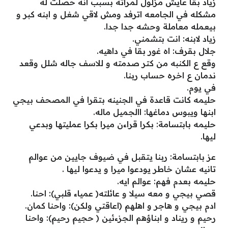
زياد بقا عايش مزلول لمراته بسبب انه حصلت له
مشكله في الجامعه اترفد ومش لاقي شغل و ابنه كبر و
بيعمله معاملة وحشه جدا جدا.
زياد لابنه: انت بتشمني.
جلال بقرف: اه غور بقا في داهيه.
وقع ع الكنبه من كتر صدمته و للاسف جاله شلل وقعد
ندمان ع اخره حساب ربنا.
في يوم.
حليمه كانت قاعدة في الجنينه بتقرا في المصحف بيجي
ابنها ويبوس دماغها: االجميل ماله.
حليمه بابتسامة: بكرا قراءن ميرا بكرا عمليتها وبدعي
ليها.
عز بابتسامة: ربنا يتقبل في ضيوف جايين من عوالم
تانيه عشان خاطر يودعوا ميرا و يدعوا ليها .
حليمه بعدم فهم: عوالم ايه.
قصي بيجي و معه سيلا و عائلته( عمياء قلبي): احنا.
ادم بيجي و هاجر و اهلهم (اعاقتي ولكن): واحنا كمان.
رحيم و ريناد و ابناؤهم الجزءئين ( حجيم رحيم): واحنا