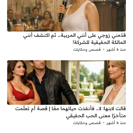
قدّمني زوجي على أنني المربية… ثم اكتشف أنني
المالكة الحقيقية للشركة!
منذ 6 أشهر
قصص وحكايات
قالت لابنها: لا… فأنقذت حياتهما معًا | قصة أم تعلّمت
متأخرًا معنى الحب الحقيقي
منذ 6 أشهر
قصص وحكايات