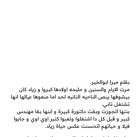
بقلم ميرا ابوالخير.
مرت الايام والسنين و حليمه اولادها كبروا و زياد كان
بيشوفها يبص الناحيه التانيه لحد اما منعوها عيالها انها
تشتغل تاني.
بنتها اتجوزت وبقت دكتورة كبيرة و ابنها بقا مهندس
كبير و قبل كل دا اشتغلوا وتعبوا كتير اوي اوي و جابوا
فيلا و حياتهم اتحسنت عكس حياة زياد.