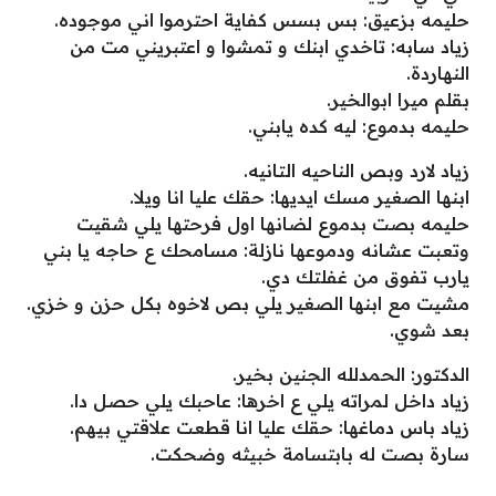
حليمه بزعيق: بس بسس كفاية احترموا اني موجوده.
زياد سابه: تاخدي ابنك و تمشوا و اعتبريني مت من
النهاردة.
بقلم ميرا ابوالخير.
حليمه بدموع: ليه كده يابني.
زياد لارد وبص الناحيه التانيه.
ابنها الصغير مسك ايديها: حقك عليا انا ويلا.
حليمه بصت بدموع لضانها اول فرحتها يلي شقيت
وتعبت عشانه ودموعها نازلة: مسامحك ع حاجه يا بني
يارب تفوق من غفلتك دي.
مشيت مع ابنها الصغير يلي بص لاخوه بكل حزن و خزي.
بعد شوي.
الدكتور: الحمدلله الجنين بخير.
زياد داخل لمراته يلي ع اخرها: عاحبك يلي حصل دا.
زياد باس دماغها: حقك عليا انا قطعت علاقتي بيهم.
سارة بصت له بابتسامة خبيثه وضحكت.