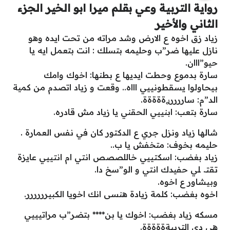
رواية التربية وعي بقلم ميرا ابو الخير الجزء
الثاني والأخير
زياد زق اخوه ع الارض وشد مراته من تحت ايده وهو
نازل عليها ضر”ب وحليمه بتسلك : انت بتعمل ايه يا
حيو”ااان.
سارة بدموع وحطت ايديها ع بطنها: اخوك وامك
بيحاولوا يسقطونييي اااه.. وقعت و زياد اتصدم من كمية
الد”م: ساررررࢪةةةةة.
سارة بتعب: ابنييي الحقني يا زياد مش قادره.
شالها زياد ونزل جري ع الدكتور كان في نفس العمارة .
حليمه بخوف: متخفش يا ب..
زياد بغضب: اسكتييي خاللصصص انتي ام انتييي عايزة
تقتـ. ـلي حفيدك انتي و الو”سخ دا.
وبيشاور ع اخوه.
اخوه بغضب: كلمة زيادة هنسى انك اخويا الكبيرررررر.
مسكه زياد بغضب: اخوك يا بن**** بتضر”ب مراتيييي
هي دي التربيةةةةةة.