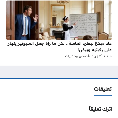
عاد مبكرًا ليطرد العاملة… لكن ما رآه جعل المليونير ينهار
على ركبتيه ويبكي!
منذ 7 أشهر
قصص وحكايات
تعليقات
اترك تعليقاً