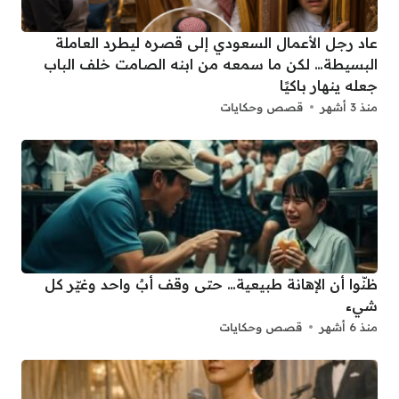
عاد رجل الأعمال السعودي إلى قصره ليطرد العاملة
البسيطة… لكن ما سمعه من ابنه الصامت خلف الباب
جعله ينهار باكيًا
منذ 3 أشهر
قصص وحكايات
ظنّوا أن الإهانة طبيعية… حتى وقف أبٌ واحد وغيّر كل
شيء
منذ 6 أشهر
قصص وحكايات