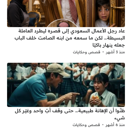
عاد رجل الأعمال السعودي إلى قصره ليطرد العاملة
البسيطة… لكن ما سمعه من ابنه الصامت خلف الباب
جعله ينهار باكيًا
منذ 3 أشهر
قصص وحكايات
ظنّوا أن الإهانة طبيعية… حتى وقف أبٌ واحد وغيّر كل
شيء
منذ 6 أشهر
قصص وحكايات