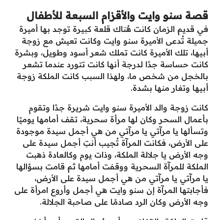
قصة سنو وايت والأقزام السبعة للأطفال
في قديم الزمان كانت هُناك قلعة كبيرة توجد بها أميرة
جميلة تُدعى الأميرة سنو وايت وكانت تعيش مع زوجة
أبيها، تلك الأميرة كانت تملك شعر أسود وطويل، وبشرة
كانت حساسة جدًا لدرجة أنها كانت تتورد عندما تشعر
بالخجل من شخص ما، ولهذا السبب كانت الملكة زوجة
أبيها وتغار منها بشدة.
كانت زوجة والد الأميرة سنو وايت شريرة جدًا وتقوم
بأعمال السحر وكان لها مرأة سحرية، تقف أمامها يوميًا
وتسألها يا مرآتي يا مرآتي من هي أجمل سيدة موجودة
على الأرض، فكانت المرآة تُجيب أنتِ أجمل سيدة على
وجه الأرض يا جلالة الملكة، وذات يوم وكالعادة ذهبت
الملكة للمرآة السحرية ووقفت أمامها ثم قامت بسؤالها
يا مرآتي يا مرآتي من هي أجمل سيدة على الأرض،
فأجابتها المرآة إن سنو وايت هي أجمل وأروع امرأة على
وجه الأرض وكان الرد صادمًا على صاحبة الجلالة.