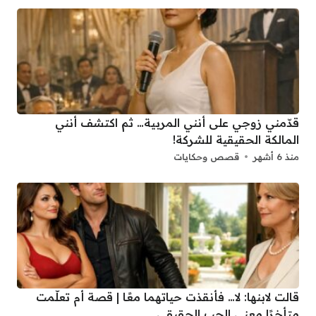
قدّمني زوجي على أنني المربية… ثم اكتشف أنني
المالكة الحقيقية للشركة!
منذ 6 أشهر
قصص وحكايات
قالت لابنها: لا… فأنقذت حياتهما معًا | قصة أم تعلّمت
متأخرًا معنى الحب الحقيقي