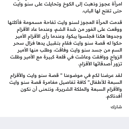
امرأة عجوز وذهبت إلى الكوخ وتحايلت على سنو وايت
حتى تفتح لها الباب.
قدمت المرأة العجوز لسنو وايت تفاحة مسمومة فأكلتها
ووقعت على الفور من شدة السُم، وعندما عاد الأقزام
وجدوها هكذا فجلسوا يبكوا، وعندما رأى الأقزام الأمير
حكوا له قصة سنو وايت فقام بتقبيل يدها فزال سحر
السم من جسد سنو وايت وفاقت، وطلب منها الأمير
الزواج ووافقت وعاشت في قلعة كبيرة مع الأمير وظلت
تزور أصدقائها الأقزام.
لقد عرضنا لكم في موضوعنا ” قصة سنو وايت والأقزام
السبعة للأطفال” كافة تفاصيل مغامرة قصة سنو وايت
والأقزام السبعة والملكة الشريرة، ونتمنى أن نكون
أفدناكم.
شارك