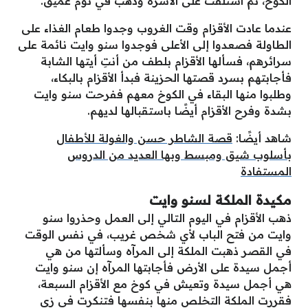
الكوخ، ثم استلقت على الأسّرة وذهب في نوم عميق.
عندما عادت الأقزام وقت الغروب وجدوا طعام الغذاء على
الطاولة فصعدوا إلى الأعلى فوجدوا سنو وايت نائمة على
سرائرهم، فسألها الأقزام بلطف من أنتِ أيتها الشابة
فأجابتهم بسرد قصتها الحزينة فبدأ الأقزام بالبكاء،
وطلبوا منها البقاء في الكوخ معهم ففرحت سنو وايت
بشدة وفرح الأقزام أيضًا باستقبالها لديهم.
شاهد أيضًا:
قصة الشاطر حسن والغولة للأطفال
بأسلوب شيق ومبسط وبها العديد من الدروس
المستفادة
مكيدة الملكة لسنو وايت
ذهب الأقزام في اليوم التالي إلى العمل وحذروا سنو
وايت من فتح الباب لأي شخص غريب، في نفس الوقت
في القصر ذهبت الملكة إلى المرآه وسألتها من هي
أجمل سيدة على الأرض فأجابتها المرآه إن سنو وايت
هي أجمل سيدة وتعيش في كوخ مع الأقزام السبعة،
فقررت الملكة التخلص منها بنفسها فتنكرت في زي