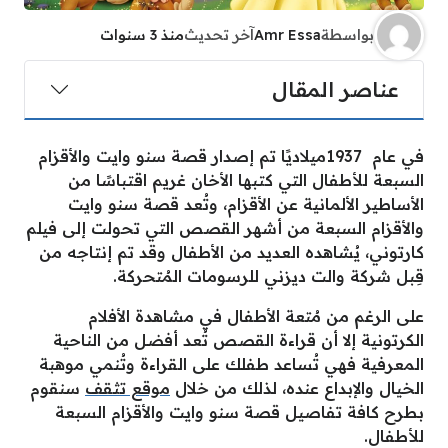
بواسطة
Amr Essa
آخر تحديث
منذ 3 سنوات
عناصر المقال
في عام 1937ميلاديًا تم إصدار قصة سنو وايت والأقزام
السبعة للأطفال التي كتبها الأخان غريم اقتباسًا من
الأساطير الألمانية عن الأقزام، وتُعد قصة سنو وايت
والأقزام السبعة من أشهر القصص التي تحولت إلى فيلم
كارتوني، يُشاهده العديد من الأطفال وقد تم إنتاجه من
قِبل شركة والت ديزني للرسومات المُتحركة.
على الرغم من مُتعة الأطفال في مشاهدة الأفلام
الكرتونية إلا أن قراءة القصص تُعد أفضل من الناحية
المعرفية فهي تُساعد طفلك على القراءة وتُنمي موهبة
الخيال والإبداع عنده، لذلك من خلال
موقع تثقف
سنقوم
بطرح كافة تفاصيل قصة سنو وايت والأقزام السبعة
للأطفال.