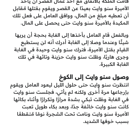
قامت الملكة بالاتفاق مع أحد عُمال القصر أن يأخذ
الأميرة سنو وايت بعيدًا عن القصر ويقوم بقتلها مُقابل
أن تعطيه مبلغ من المال، ووافق العامل على فعل تلك
المكيدة بالأميرة سنو وايت حتى يحصل على المال.
وبالفعل قام العامل بأخذها إلى الغابة بحجة أن يريها
شيئًا وعندما وصلا إلى الغابة أدرك أنه لن يستطيع
القيام بقتل الأميرة، فترك سنو وايت وحيدة في الغابة
وجرى هاربًا، وظلت سنو وايت حزينة وتائهة في تلك
الغابة الكبيرة.
وصول سنو وايت إلى الكوخ
انتظرت سنو وايت حتى حلول الليل ليعود العامل ويقوم
بإرجاعها مرة أُخرى ولكنه لم يأتي، فجلست سنو وايت
في الغابة وظلت تبكي بشدة مرارًا وتكرارًا وأثناء بكائها
كانت سنو وايت خائفة جدًا، وبعد بكاء طويل تعبت
الأميرة سنو وايت ونامت تحت الشجرة نومًا مُتقطعًا
بسبب خوفها الشديد.