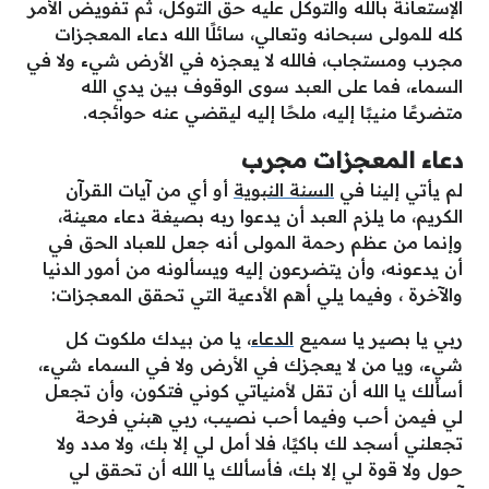
الإستعانة بالله والتوكل عليه حق التوكل، ثم تفويض الأمر
كله للمولى سبحانه وتعالي، سائلًا الله دعاء المعجزات
مجرب ومستجاب، فالله لا يعجزه في الأرض شيء ولا في
السماء، فما على العبد سوى الوقوف بين يدي الله
متضرعًا منيبًا إليه، ملحًا إليه ليقضي عنه حوائجه.
دعاء المعجزات مجرب
لم يأتي إلينا في
السنة النبوية
أو أي من آيات القرآن
الكريم، ما يلزم العبد أن يدعوا ربه بصيغة دعاء معينة،
وإنما من عظم رحمة المولى أنه جعل للعباد الحق في
أن يدعونه، وأن يتضرعون إليه ويسألونه من أمور الدنيا
والآخرة ، وفيما يلي أهم الأدعية التي تحقق المعجزات:
ربي يا بصير يا سميع
الدعاء
، يا من بيدك ملكوت كل
شيء، ويا من لا يعجزك في الأرض ولا في السماء شيء،
أسألك يا الله أن تقل لأمنياتي كوني فتكون، وأن تجعل
لي فيمن أحب وفيما أحب نصيب، ربي هبني فرحة
تجعلني أسجد لك باكيًا، فلا أمل لي إلا بك، ولا مدد ولا
حول ولا قوة لي إلا بك، فأسألك يا الله أن تحقق لي