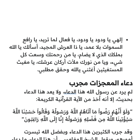
إلهي يا ودود يا ودود، يا فعال لما تريد، يا رافع
السموات بلا عمد، يا ذا العرش المجيد، أسألك يا الله
بملكك الذي لا يضام، يا من رحمتك وسعت كل
شيء، ويا من نورك ملأت أركان عرشك، يا مغيث
المستغيثين أغثني يالله وحقق مطلبي.
دعاء المعجزات مجرب
لم يرد عن رسول الله هذا
الدعاء
، ولا يعد هذا الدعاء
بحديث، إلا أنه اُخذ من الآية القرآنية الكريمة:
“وَلَوْ أَنَّهُمْ رَضُواْ مَا آتَاهُمُ اللَّهُ وَرَسُولُهُ وَقَالُواْ حَسْبُنَا اللَّهُ
سَيُؤْتِينَا اللَّهُ مِن فَضْلِهِ
وَرَسُولُهُ
إِنَّا إِلَى اللَّهِ رَاغِبُونَ”
وقد جرب الكثيرين هذا الدعاء وبفضل الله تيسرت
أمورهم، ويقول الشيخ المغامسي أن هذا الدعاء، ما دعاء