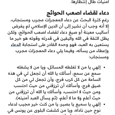
آمنيات طال إنتظارها.
دعاء لقضاء اصعب الحوائج
رغم كثرة البحث عن دعاء المعجزات مجرب ومستجاب،
إلا أنه وجب أن نشير إلى أن الدين الإسلامي لم يفرض
أساليب معينة أو صيغ دعاء لقضاء اصعب الحوائج، ولكن
يظل الثقة في الله واليقين في قدرته وقوته هو خير ما
يستعين به العبد، فهو وحده القادر على استجابة
الدعاء
وإعطاء من يسأله، وفيما يلي دعاء المعجزات مجرب
ومستجاب:
إلهي يا من لا تغلطه المسائل، ويا من لا يشغله
سمع عن سمع، أسألك يا الله أن تجعل لي في هذه
الساعة من كل كرب فرج، وأن تجعل لي من كل
ضيق فرج، وأسألك أن ترزقني من حيث احتسب
ومن حيث لا احتسب، وأسألك يا الله أن ترزقني من
حيث أعلم ولا ما لا أعلم، (ثم يسأل العبد أمنيته).
إلهي يا سميع يا بصير، يا من كنت خير مجيب لدعاء
نوح حين ناداه، ويا من كشفت البلوى عن يونس في