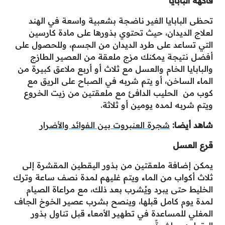
فاكهة البابايا
تحظى البابايا الغير ناضجة بشعبية واسعة في الهند
لعلاج الديدان، حيث تحتوي بذورها على مادة كارسين
التي تساعد على طرد الديدان من الجسم، وللحصول على
أفضل نتيجة يمكنك مزج ملعقة من العصير الطازج
والبابايا الخام والعسل مع ثلاث أو أربع ملاعق كبيرة من
الماء الساخن، أو يتم شربه في الصباح على الريق مع
كوب من الحليب الدافئ مع ملعقتين من زيت الخروع
ويتم شربه لمده يومين أو ثلاثة.
شاهد أيضا:
شجرة العنبروت بين الفوائد والأضرار
قرع العسل
يمكن إضافة ملعقتين من بذور اليقطين المقشرة إلى
ثلاث أكواب من الماء ويتم غليهم لمدة نصف ساعة وترك
الخليط حتى يبرد ويُشرب بعد ذلك، مع مراعاة الصيام
لمدة يوم كامل قبلها، وينصح بشرب عصير الخوخ الجاف
المغلي للمساعدة في تطهير الأمعاء قبل تناول بذور