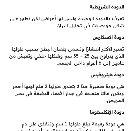
الدودة الشريطية
تعرف بالدودة الوحيدة وليس لها أعراض لكن تظهر على
شكل حويصلات في تحليل البراز.
دودة الاسكارس
تعتبر الأكثر انتشارًا وتسمى بثعبان البطن بسبب طولها
الذى يتراوح بين 25 – 35 سم وشكلها حلقي وتعيش من
عامين إلى 6 أعوام داخل الجسم.
دودة هيتروفيس
هي دودة صغيرة جدًا لا يتعدى طولها 2 ملم لونها أحمر
وتكون غالبًا متعلقة في جدار الأمعاء الدقيقة في بطن
المريض.
دودة الإنكلستوما
هي دودة رفيعة يبلغ طولها 1 سم وتتغذى على دم
المريض لذلك يمكن أن يصاب بفقر دم أو يعانى من