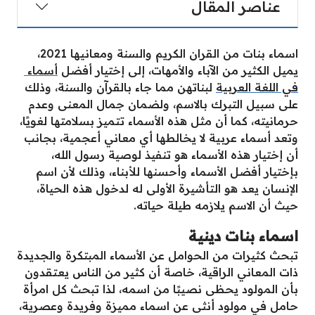
عناصر المقال
اسماء بنات من القران الكريم والسنة ومعانيها 2021،
يميل الكثير من
الآباء
والأمهات، إلى إختيار أفضل
أسماء
في اللغة العربية
لبناتهن مما جاء بالقرآن والسنة، وذلك
على سبيل التبرك بالاسم، ولضمان جمال المعنى وعدم
حرمانيته، كما أن مثل هذه الأسماء تتميز بسلامتها لغويًا،
وتعد أسماء عربية لا يخالطها أي معاني أعجمية، بجانب
أن إختيار هذه الأسماء هو تنفيذ لوصية رسول الله،
بإختيار أفضل الأسماء وأحسنها للأبناء، وذلك لأن اسم
الإنسان يعد هو التأشيرة الأولى له لدخول هذه الحياة،
حيث أن الاسم يلازمه طيلة حياته.
اسماء بنات دينية
تبحث كثيرات من الحوامل عن الأسماء المبتكرة والجديدة
ذات المعاني الراقية، خاصة أن كثير من الناس يعتقدون
بأن المولود يحظى نصيبًا من اسمه، لذا تبحث كل امرأة
حامل في مولود أنثى عن اسماء مميزة وفريدة وعصرية،