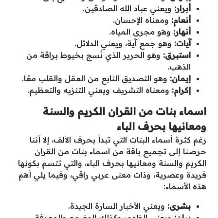
أبرار:
ويعني عباد الله الصادقين.
أنعام:
ومعناه الإحسان.
أنهار:
وهو مجرى المياه.
آيات:
وهو جمع آية، ويعني الدلائل.
استبرق:
وهو الحرير الذي نُسج بخيوط براقة من
الذهب.
إيمان:
وهو التصديق النابع من العقل والقلب معًا.
إكرام:
ومعناه التشريف ويعني التنزيه والتعظيم.
اسماء بنات من القران الكريم والسنة
ومعانيها بحرف الباء
رغم كثرة أسماء البنات التي تبدأ بحرف الألف، إلا أننا
حرصنا إلى تجميع باقة من اسماء بنات من القران
الكريم والسنة ومعانيها بحرف الباء، والتي تتسم بكونها
فريدة وعصرية، وذات معنى عربي راقي، وفيما يلي أهم
هذه الأسماء:
بشرى:
ويعني الأخبار السارة الجيدة.
بيان:
ويعني الظهور وكذلك الوضوح والمعرفة.