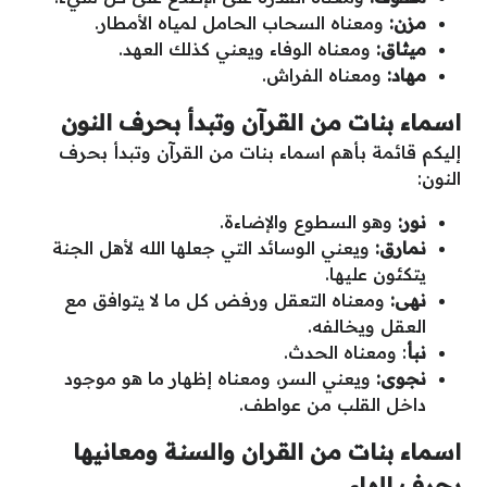
مزن:
ومعناه السحاب الحامل لمياه الأمطار.
ميثاق:
ومعناه الوفاء ويعني كذلك العهد.
مهاد:
ومعناه الفراش.
اسماء بنات من القرآن وتبدأ بحرف النون
إليكم قائمة بأهم اسماء بنات من القرآن وتبدأ بحرف
النون:
نور:
وهو السطوع والإضاءة.
نمارق:
ويعني الوسائد التي جعلها الله لأهل الجنة
يتكئون عليها.
نهى:
ومعناه التعقل ورفض كل ما لا يتوافق مع
العقل ويخالفه.
نبأ
: ومعناه الحدث.
نجوى:
ويعني السر، ومعناه إظهار ما هو موجود
داخل القلب من عواطف.
اسماء بنات من القران والسنة ومعانيها
بحرف الهاء