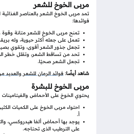
مربى الخوخ للشعر
تمد مربى الخوخ الشعر بالعناصر الغذائية 
فوائدها:
تمنح مربى الخوخ للشعر متانة وقوة وت
تعمل على جعله أكثر حيوية، وله بريق
تجعل جذور الشعر أقوى، وتقوي بصيلا
تحد من تساقط الشعر، وتقلل خطر ال
تجعل الشعر صحيًا.
شاهد أيضًا
:
فوائد الرمان للشعر والعديد من
مربى الخوخ للبشرة
يحتوي الخوخ على الأحماض والفيتامينات
احتواء مربى الخوخ على الكميات الكثي
أ.
يوجد بها أحماض ألفا هيدروكسي، وال
على الترطيب الذى تحتاجه.