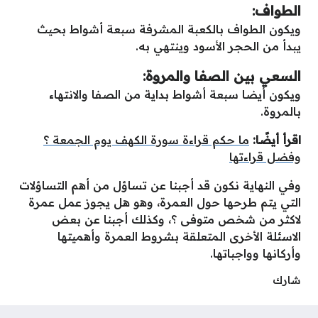
الطواف:
ويكون الطواف بالكعبة المشرفة سبعة أشواط بحيث
يبدأ من الحجر الأسود وينتهي به.
السعي بين الصفا والمروة:
ويكون أيضا سبعة أشواط بداية من الصفا والانتهاء
بالمروة.
اقرأ أيضًا:
ما حكم قراءة سورة الكهف يوم الجمعة ؟
وفضل قراءتها
وفي النهاية نكون قد أجبنا عن تساؤل من أهم التساؤلات
التي يتم طرحها حول العمرة، وهو هل يجوز عمل عمرة
لاكثر من شخص متوفى ؟، وكذلك أجبنا عن بعض
الاسئلة الأخرى المتعلقة بشروط العمرة وأهميتها
وأركانها وواجباتها.
شارك