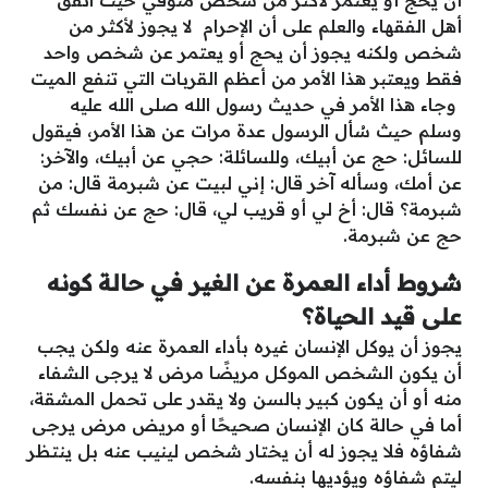
أهل الفقهاء والعلم على أن الإحرام لا يجوز لأكثر من
شخص ولكنه يجوز أن يحج أو يعتمر عن شخص واحد
فقط ويعتبر هذا الأمر من أعظم القربات التي تنفع الميت
وجاء هذا الأمر في حديث رسول الله صلى الله عليه
وسلم حيث سُأل الرسول عدة مرات عن هذا الأمر، فيقول
للسائل: حج عن أبيك، وللسائلة: حجي عن أبيك، والآخر:
عن أمك، وسأله آخر قال: إني لبيت عن شبرمة قال: من
شبرمة؟ قال: أخ لي أو قريب لي، قال: حج عن نفسك ثم
حج عن شبرمة.
شروط أداء العمرة عن الغير في حالة كونه
على قيد الحياة؟
يجوز أن يوكل الإنسان غيره بأداء العمرة عنه ولكن يجب
أن يكون الشخص الموكل مريضًا مرض لا يرجى الشفاء
منه أو أن يكون كبير بالسن ولا يقدر على تحمل المشقة،
أما في حالة كان الإنسان صحيحًا أو مريض مرض يرجى
شفاؤه فلا يجوز له أن يختار شخص لينيب عنه بل ينتظر
ليتم شفاؤه ويؤديها بنفسه.