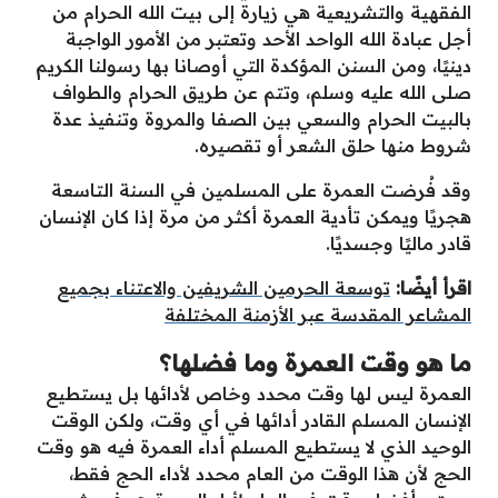
الفقهية والتشريعية هي زيارة إلى بيت الله الحرام من
أجل عبادة الله الواحد الأحد وتعتبر من الأمور الواجبة
دينيًا، ومن السنن المؤكدة التي أوصانا بها رسولنا الكريم
صلى الله عليه وسلم، وتتم عن طريق الحرام والطواف
بالبيت الحرام والسعي بين الصفا والمروة وتنفيذ عدة
شروط منها حلق الشعر أو تقصيره.
وقد فُرضت العمرة على المسلمين في السنة التاسعة
هجريًا ويمكن تأدية العمرة أكثر من مرة إذا كان الإنسان
قادر ماليًا وجسديًا.
اقرأ أيضًا:
توسعة الحرمين الشريفين والاعتناء بجميع
المشاعر المقدسة عبر الأزمنة المختلفة
ما هو وقت العمرة وما فضلها؟
العمرة ليس لها وقت محدد وخاص لأدائها بل يستطيع
الإنسان المسلم القادر أدائها في أي وقت، ولكن الوقت
الوحيد الذي لا يستطيع المسلم أداء العمرة فيه هو وقت
الحج لأن هذا الوقت من العام محدد لأداء الحج فقط،