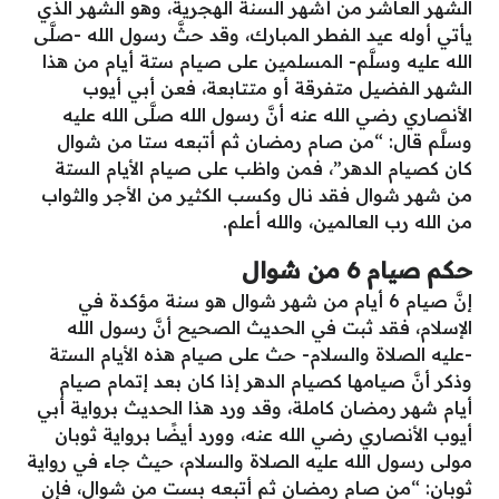
الشهر العاشر من أشهر السنة الهجرية، وهو الشهر الذي
يأتي أوله عيد الفطر المبارك، وقد حثَّ رسول الله -صلَّى
الله عليه وسلَّم- المسلمين على صيام ستة أيام من هذا
الشهر الفضيل متفرقة أو متتابعة، فعن أبي أيوب
الأنصاري رضي الله عنه أنَّ رسول الله صلَّى الله عليه
وسلَّم قال: “من صام رمضان ثم أتبعه ستا من شوال
كان كصيام الدهر”، فمن واظب على صيام الأيام الستة
من شهر شوال فقد نال وكسب الكثير من الأجر والثواب
من الله رب العالمين، والله أعلم.
حكم صيام 6 من شوال
إنَّ صيام 6 أيام من شهر شوال هو سنة مؤكدة في
الإسلام، فقد ثبت في الحديث الصحيح أنَّ رسول الله
-عليه الصلاة والسلام- حث على صيام هذه الأيام الستة
وذكر أنَّ صيامها كصيام الدهر إذا كان بعد إتمام صيام
أيام شهر رمضان كاملة، وقد ورد هذا الحديث برواية أبي
أيوب الأنصاري رضي الله عنه، وورد أيضًا برواية ثوبان
مولى رسول الله عليه الصلاة والسلام، حيث جاء في رواية
ثوبان: “من صام رمضان ثم أتبعه بست من شوال، فإن