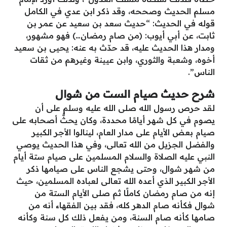
مسلم الحديث وصححه، وقد ذكر ابن عدي في الكامل
قوله في الحديث: “حديث سعد بن سعيد عن عمر بن
ثابت، عن أبي أيوب: (من صام رمضان…) فهو مشهور،
ومدار هذا الحديث عليه، قد حدّث به عنه: يحيى بن سعيد
أخوه، وشعبة والثوري، وابن عيينة وغيرهم من ثقات
الناس”.
شرح حديث صيام الست من شوال
لقد حرص رسول الله صلى الله عليه وسلم على أن
يصوم في كل شهر أيامًا محددة، وكان يحثُّ أصحابه على
صيام بعض الأيام على مدار العام، لينالوا الأجر الكبير
والفضل الجزيل من الله تعالى، وفي هذا الحديث يوصي
النبي عليه الصلاة والسلام المسلمين على صيام ستة أيام
من شهر شوال، وحتى يشجع الناس على صيامها ذكر
الأجر الكبير الذي أعده الله تعالى لعباده المسلمين، حيث
إنه من صام رمضان كاملًا ثم صلى الأيام الستة من
شوال فكأنه صام الدهر كله، فقد بين الفقهاء أنه من
صامها كأنه صام السنة، ومن يفعل ذلك كل سنة وكأنه