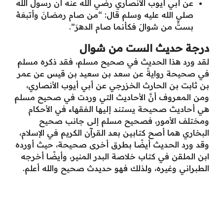
عن أبي أيوب الأنصاري رضي الله عنه أن رسول الله
صلى الله عليه وسلم قال: “من صام رمضانَ وأتبعَهُ
بستٍّ من شوالَ فكأنما صام الدهرَ”.
درجة حديث الست من شوال
لقد ورد هذا الحديث في صحيح مسلم، فقد ذكره مسلم
في صحيحة روايةً عن سعد بن سعيد بن قيس عن عمر
بن ثابت بن الحارث الخزرجي عن أبي أيوب الأنصاري،
ومن المعروف أنَّ الأحاديث التي وردت في صحيح مسلم
هي أحاديث صحيحة يستند إليها الفقهاء في الأحكام
ومختلف الأمور، فصحيح مسلم إلى جانب صحيح
البخاري هما أصح كتابين بعد القرآن الكريم في الإسلام،
وقد ورد الحديث أيضًا بطرق أخرى صحيحة، حيث أورده
ابن الملقن في كتاب خلاصة البدر المنير، وأيضًا أخرجه
الطبراني وغيره، ولذلك فهو حديدث صحيح والله أعلم.