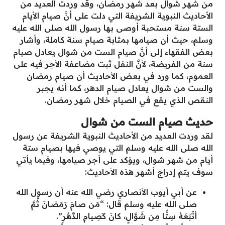
من شهر شوال بعد شهر رمضان، وقد وردت العديد من
الأحاديث النبوية الشريفة التي دلت على أنَّ صيام الأيام
الستة سنة مستحبة أوصى بها رسول الله صلى الله عليه
وسلم، حيث أن صيامها بمثابة صيام سنة كاملة، وأشار
بعض الفقهاء إلى أنَّ صيام الست من شوال يعادل صيام
سنة من الفريضة، لأنَّ النفل ثبت مضاعفة الأجر فيه على
العموم، كما ورد في بعض الأحاديث أن صيام رمضان
والست من شوال يعادل صيام الدهر، كما أنه يجبر
النقص الذي يقع في الصيام خلال شهر رمضان.
حديث صيام الست من شوال
لقد وردت العديد من الأحاديث النبوية الشريفة عن رسول
الله صلى الله عليه وسلم التي يوصي فيها بصيام ستة
أيام من شهر شوال، ويؤكد على أجر صيامها، وفيما يأتي
سوف يتم إدراج أشهر هذه الأحاديث:
عن أبي أيوب الأنصاري رضي الله عنه أن رسول الله
صلى الله عليه وسلم قال: “مَن صامَ رَمَضانَ ثُمَّ
أتْبَعَهُ سِتًّا مِن شَوَّالٍ، كانَ كَصِيامِ الدَّهْرِ”.