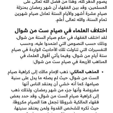
يصوم الدهر كله، وهذا من فضل الله تعالى على
المسلمين، وقد بين الفقهاء أن شهر رمضان بمنزلة
صيام عشرة أشهر والأيام الستة تعادل صيام شهرين
تمام السنة، والله تعالى أعلم.
اختلاف العلماء في صيام ست من شوال
لقد اختلف الفقهاء في حكم صيام الستة من شوال،
وذلك حسب النصوص التي اعتمدوا عليه، وحسب
التفسيرات التي تناولت تلك الأحاديث الواردة في صيام
ستة أيام من شوال، وفيما يأتي أقوال العلماء في
المذاهب الأربعة في صيام ست من شوال:
المذهب المالكي
: ذهب الإمام مالك إلى كراهية صيام
الست من شوال، حيث لم يصله ما يدل على سنية
صيامها، كما أنه خشي أن يعتقد الناس أنها
مفروضة وأنها جزء من شهر رمضان، ولذلك ذهب
إلى كراهية صيام الست من شوال، وقد حدد بعض
فقهاء المالكية شروطًا تجعل هذا الصيام مكروهًا،
حيث تكره للشخص القدوة ولمن يعتقد سنيتها،