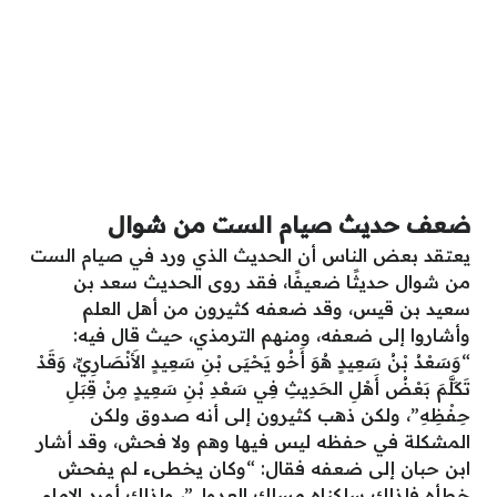
ضعف حديث صيام الست من شوال
يعتقد بعض الناس أن الحديث الذي ورد في صيام الست
من شوال حديثًا ضعيفًا، فقد روى الحديث سعد بن
سعيد بن قيس، وقد ضعفه كثيرون من أهل العلم
وأشاروا إلى ضعفه، ومنهم الترمذي، حيث قال فيه:
“وَسَعْدُ بْنُ سَعِيدٍ هُوَ أَخُو يَحْيَى بْنِ سَعِيدٍ الأَنْصَارِيِّ، وَقَدْ
تَكَلَّمَ بَعْضُ أَهْلِ الحَدِيثِ فِي سَعْدِ بْنِ سَعِيدٍ مِنْ قِبَلِ
حِفْظِهِ”، ولكن ذهب كثيرون إلى أنه صدوق ولكن
المشكلة في حفظه ليس فيها وهم ولا فحش، وقد أشار
ابن حبان إلى ضعفه فقال: “وكان يخطىء لم يفحش
خطأه فلذلك سلكناه مسلك العدول”، ولذلك أورد الإمام