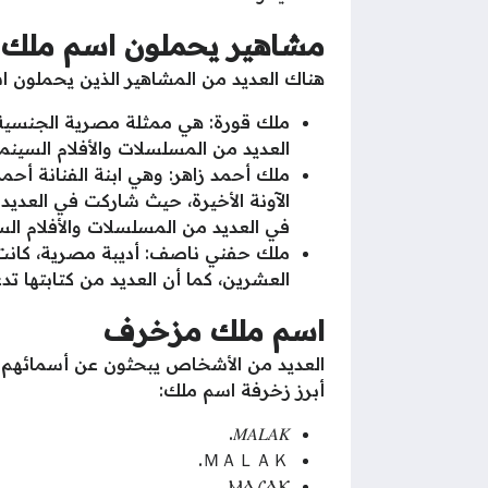
مشاهير يحملون اسم ملك
هناك العديد من المشاهير الذين يحملون 
ملك قورة: هي ممثلة مصرية الجنسية، 
العديد من المسلسلات والأفلام السينما
ملك أحمد زاهر: وهي ابنة الفنانة أحم
الآونة الأخيرة، حيث شاركت في العديد من
في العديد من المسلسلات والأفلام الس
ملك حفني ناصف: أديبة مصرية، كانت
العشرين، كما أن العديد من كتابتها تدع
اسم ملك مزخرف
العديد من الأشخاص يبحثون عن أسمائهم 
أبرز زخرفة اسم ملك:
𝑀𝐴𝐿𝐴𝐾.
ＭＡＬＡＫ.
ⲘⲀ𝓛ⲀⲔ.