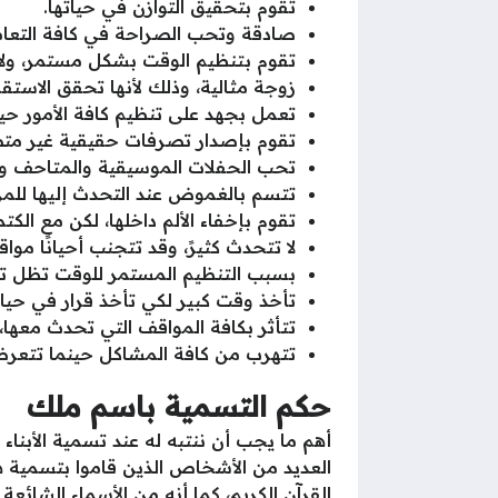
تقوم بتحقيق التوازن في حياتها.
صادقة وتحب الصراحة في كافة التعا
تقوم بتنظيم الوقت بشكل مستمر، ولا
زوجة مثالية، وذلك لأنها تحقق الاستقرا
تعمل بجهد على تنظيم كافة الأمور حين
تقوم بإصدار تصرفات حقيقية غير متص
تحب الحفلات الموسيقية والمتاحف وكل
تتسم بالغموض عند التحدث إليها للمرة
تقوم بإخفاء الألم داخلها، لكن مع الك
لا تتحدث كثيرً، وقد تتجنب أحيانًا مو
بسبب التنظيم المستمر للوقت تظل ت
تأخذ وقت كبير لكي تأخذ قرار في حيات
تتأثر بكافة المواقف التي تحدث معها
تتهرب من كافة المشاكل حينما تتعر
حكم التسمية باسم ملك
أهم ما يجب أن ننتبه له عند تسمية الأبنا
العديد من الأشخاص الذين قاموا بتسمية هذ
القرآن الكريم، كما أنه من الأسماء الشائع