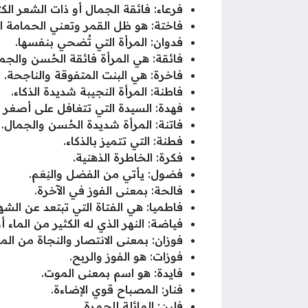
فرعاء: فائقة الجمال أو ذات الشعر الكث
فاختة: هو ظل القمر وتعني الحمامة 
فدوان: المرأة التي تُضحي بنفسها.
فائقة: هي المرأة فائقة الحُسن والجم
فاخرة: هي البنت المتفوقة والناجحة.
فاطنة: المرأة النجيبة شديدة الذكاء.
فهدة: السيدة التي تتغافل على أصغر ال
فاتنة: المرأة شديدة الحُسن والجمال.
فطنة: التي تتميز بالذكاء.
فكرة: الخاطرة الذهنية.
فضول: يأتي من الفضل والنِعَم.
فالحة: بمعنى الفوز في الآخرة.
فاطميا: هي الفتاة التي تبتعد عن الش
فياضة: النهر الذي له الكثير من الماء أ
فوزان: بمعنى الانتصار والنجاة من المك
فوزات: هو الفوز والربح.
فايدة: هو اسم بمعنى الموت.
فنار: المصباح قوي الإضاءة.
فلين: المائلة للحمرة.