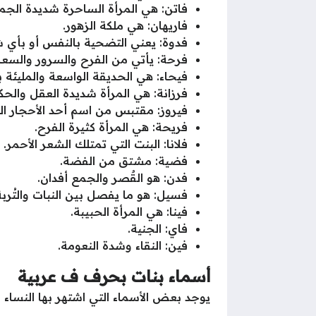
فاتن: هي المرأة الساحرة شديدة الجما
فاريهان: هي ملكة الزهور.
فدوة: يعني التضحية بالنفس أو بأي 
فرحة: يأتي من الفرح والسرور والسعا
فيحاء: هي الحديقة الواسعة والمليئة با
فرزانة: هي المرأة شديدة العقل والحك
فيروز: مقتبس من اسم أحد الأحجار الكري
فريحة: هي المرأة كثيرة الفرح.
فلانا: البنت التي تمتلك الشعر الأحمر.
فضية: مشتق من الفضة.
فدن: هو القٌصر والجمع أفدان.
فسيل: هو ما يفصل بين النبات والتُربة
فينا: هي المرأة الحبيبة.
فاي: الجنية.
فين: النقاء وشدة النعومة.
أسماء بنات بحرف ف عربية
يوجد بعض الأسماء التي اشتهر بها النساء ا