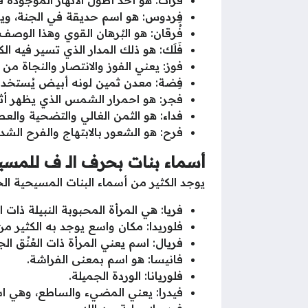
فِردوس: هو اسم حديقة في الجنة، ويع
فُرقان: هو البُرهان القوي وهذا الوصف ل
فَلَك: هو ذلك المدار الذي تسير فيه الك
فوز: يعني الفوز والانتصار والنجاة من 
فِضة: معدن ثمين لونه أبيض يُستخدم 
فجر: هو احمرار الشمس الذي يظهر أثنا
فداء: هو الثمن الغالي والتضحية والعطا
فرح: هو الشعور بالابتهاج والفرح الشدي
أسماء بنات بحرف الـ ف للمسي
يوجد الكثير من أسماء البنات المسيحية الجم
فريا: هي المرأة المحبوبة النبيلة ذا
فلوريدا: مكان واسع يوجد به الكثير من 
فريال: اسم يعني المرأة ذات العُنُق ال
فانيسا: هو اسم بمعنى الفراشة.
فلوريانا: الوردة الجميلة.
فيدرا: يعني المضيء والساطع، وهي اس