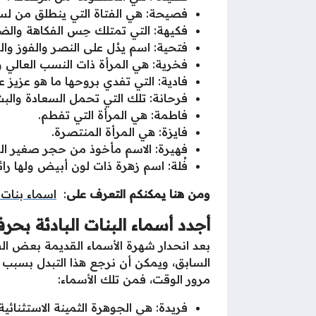
فصيحة: هي الفتاة التي ينطلق من لس
فكيهة: التي تمتلك حِس الفكاهة والض
فتحية: اسم يدُل على النصر والفوز وال
فخرية: هي المرأة ذات النسب العالي و
فادية: التي تفدي بروحها ما هو عزيز ع
فرحانة: تلك التي تحمل السعادة والبش
فاطمة: هي المرأة التي تفطم.
فايزة: هي المرأة المنتصرة.
فهيرة: الاسم مأخوذ من حجر صغير ال
فُلة: اسم زهرة ذات لون أبيض ولها را
ومن هنا يمكنكم التعرف على
:
اسماء بنات 
أجدد أسماء البنات البادئة بحرف
بعد انحدار شهرة الأسماء القديمة بعض 
السابق، ويمكن أن نرجع هذا التبدل بسبب 
مرور الوقت، فمن تلك الأسماء:
فريدة: هي الجوهرة الثمينة الاستثنائية.