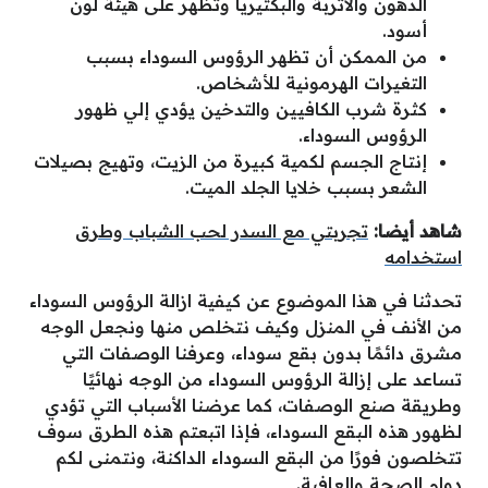
الدهون والأتربة والبكتيريا وتظهر على هيئة لون
أسود.
من الممكن أن تظهر الرؤوس السوداء بسبب
التغيرات الهرمونية للأشخاص.
كثرة شرب الكافيين والتدخين يؤدي إلي ظهور
الرؤوس السوداء.
إنتاج الجسم لكمية كبيرة من الزيت، وتهيج بصيلات
الشعر بسبب خلايا الجلد الميت.
شاهد أيضا:
تجربتي مع السدر لحب الشباب وطرق
استخدامه
تحدثنا في هذا الموضوع عن كيفية ازالة الرؤوس السوداء
من الأنف في المنزل وكيف نتخلص منها ونجعل الوجه
مشرق دائمًا بدون بقع سوداء، وعرفنا الوصفات التي
تساعد على إزالة الرؤوس السوداء من الوجه نهائيًا
وطريقة صنع الوصفات، كما عرضنا الأسباب التي تؤدي
لظهور هذه البقع السوداء، فإذا اتبعتم هذه الطرق سوف
تتخلصون فورًا من البقع السوداء الداكنة، ونتمنى لكم
دوام الصحة والعافية.