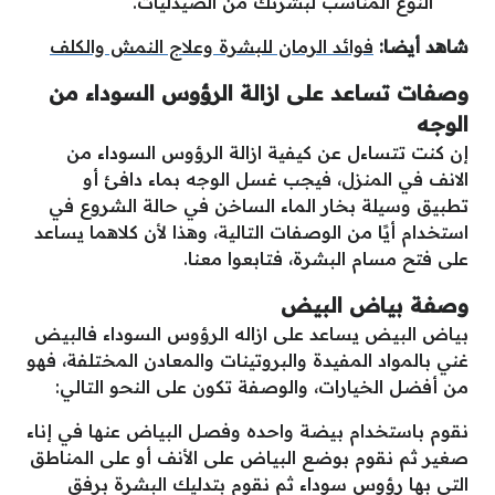
النوع المناسب لبشرتك من الصيدليات.
شاهد أيضا:
فوائد الرمان للبشرة وعلاج النمش والكلف
وصفات تساعد على ازالة الرؤوس السوداء من
الوجه
إن كنت تتساءل عن كيفية ازالة الرؤوس السوداء من
الانف في المنزل، فيجب غسل الوجه بماء دافئ أو
تطبيق وسيلة بخار الماء الساخن في حالة الشروع في
استخدام أيًا من الوصفات التالية، وهذا لأن كلاهما يساعد
على فتح مسام البشرة، فتابعوا معنا.
وصفة بياض البيض
بياض البيض يساعد على ازاله الرؤوس السوداء فالبيض
غني بالمواد المفيدة والبروتينات والمعادن المختلفة، فهو
من أفضل الخيارات، والوصفة تكون على النحو التالي:
نقوم باستخدام بيضة واحده وفصل البياض عنها في إناء
صغير ثم نقوم بوضع البياض على الأنف أو على المناطق
التي بها رؤوس سوداء ثم نقوم بتدليك البشرة برفق