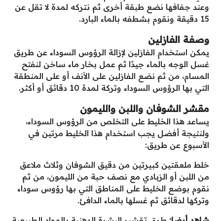
وعند جفافها نضع طبقة أخرى ثم نتركه لمدة لا تقل عن
15 دقيقة ونقوم بشطفه بالماء البارد.
وصفة الفازلين
يمكن استخدام الفازلين لإزالة الرؤوس السوداء عن طريق
غسل الوجه بالماء جيدًا ثم عمل بخار ماء ساخن لنفتح
المسام، من ثم نضع الفازلين على الأنف أو على المنطقة
التي بها الرؤوس السوداء وتركة لمدة 10 دقائق أو أكثر.
مقشر الشوفان واللبن والليمون
يساعد هذا الخليط على التخلص من الرؤوس السوداء،
ولنتيجة أفضل يجب استخدام هذا الخليط مرتين في
الأسبوع عن طريق:
خلط ملعقتين كبيرتين من دقيق الشوفان وثلاث ملاعق
من اللبن أو الزبادي مع نصف حبة من الليمون، من ثم
نقوم بوضع الخليط على المناطق التي بها رؤوس سوداء
وتركها لدقائق ثم غسلها بالماء الدافئ.
شاهد أيضا:
طرق تقشير البشرة الدهنية بالمواد الطبيعية