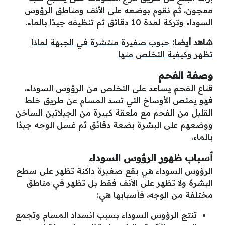
معجون، ثم نقوم بوضعه على الأنف ومناطق الرؤوس
السوداء وتركة لمدة 10 دقائق ثم تنظيفه جيدًا بالماء.
شاهد أيضا:
حبوب صغيرة منتشرة في الجبهة لماذا
تظهر وكيفية التخلص منها
وصفة الفحم
قناع الفحم يساعد على التخلص من الرؤوس السوداء،
فهو يمتص الأوساخ التي تسد المسام عن طريق خلط
القليل من الفحم مع ملعقة كبيرة من الجيلاتين الساخن
ووضعهم على البشرة بضعة دقائق ثم غسل الوجه جيدًا
بالماء.
أسباب ظهور الرؤوس السوداء
الرؤوس السوداء هي بقع صغيرة داكنة تظهر على سطح
البشرة ولا تظهر على الأنف فقط بل تظهر في مناطق
مختلفة من الوجه، فأسبابها هي:
تنتج الرؤوس السوداء بسبب انسداد المسام وتجمع