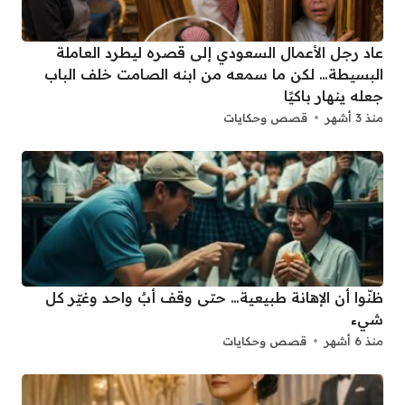
عاد رجل الأعمال السعودي إلى قصره ليطرد العاملة
البسيطة… لكن ما سمعه من ابنه الصامت خلف الباب
جعله ينهار باكيًا
منذ 3 أشهر
قصص وحكايات
ظنّوا أن الإهانة طبيعية… حتى وقف أبٌ واحد وغيّر كل
شيء
منذ 6 أشهر
قصص وحكايات