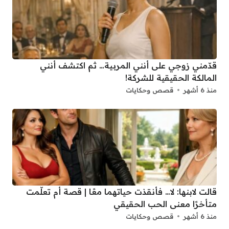
قدّمني زوجي على أنني المربية… ثم اكتشف أنني
المالكة الحقيقية للشركة!
منذ 6 أشهر
قصص وحكايات
قالت لابنها: لا… فأنقذت حياتهما معًا | قصة أم تعلّمت
متأخرًا معنى الحب الحقيقي
منذ 6 أشهر
قصص وحكايات