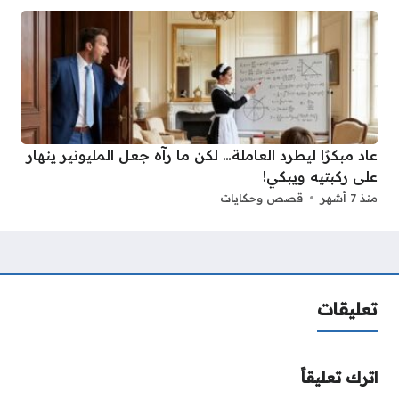
عاد مبكرًا ليطرد العاملة… لكن ما رآه جعل المليونير ينهار
على ركبتيه ويبكي!
منذ 7 أشهر
قصص وحكايات
تعليقات
اترك تعليقاً