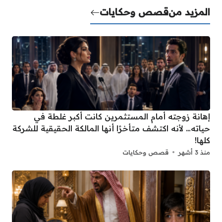
المزيد من
قصص وحكايات
إهانة زوجته أمام المستثمرين كانت أكبر غلطة في
حياته… لأنه اكتشف متأخرًا أنها المالكة الحقيقية للشركة
كلها!
منذ 3 أشهر
قصص وحكايات