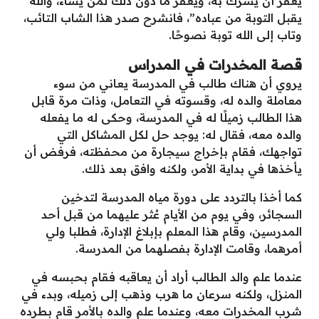
يغفر أن يُشرك به، ويغفر ما دون ذلك لمن يشاء، والله
يقبل التوبة من عباده”، فانشرح صدر هذا الشاب التائب،
وتاب إلى الله توبة نصوحًا.
قصة المخدرات في المدراس
يروي أن هناك طالب في المدرسة يعاني من سوء
معاملة والده له، وقسوته في التعامل، وذات مرة قابل
هذا الطالب زميلًا له في المدرسة، وحكى له ما يفعله
والده معه، فقال له: يوجد حل لكل المشاكل التي
تواجهك، فقام بإخراج سيجارة من محفظته، فرفض أن
يأخذها في بداية الأمر، ولكنه وافق بعد ذلك.
كما أخذا بالتردد على دورة مياه المدرسة لتدخين
السجائر، وفي يوم من الأيام عُثر عليهما من قبل أحد
المدرسين، وقام هذا المعلم بإبلاغ الإدارة، فطلبا ولي
أمرهما، وقامت الإدارة بفصلهما من المدرسة.
عندما علم والد الطالب أراد أن يعاقبه فقام بحبسه في
المنزل، ولكنه سرعان ما هرب وذهب إلى زميله، وبدء في
شرب المخدرات معه، وعندما علم والده بالأمر قام بطرده