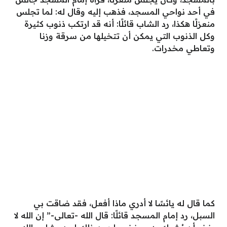
في أحد نواحي المسجد، فذهب إليه وقال له: لما تجلس
منعزلًا هكذا، رد الشاب قائلًا: أنه قد ارتكب ذنوب كثيرة
وكل الذنوب التي يمكن أن تتخيلها من سرقة وزنا
وتعاطي مخدرات.
كما قال له يائسًا لا أدري ماذا أفعل، فقد ضاقت بي
السبل، رد إمام المسجد قائلًا: قال الله -تعالى-” إن الله لا