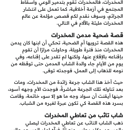
المخدرات، فالمخدرات تقوم بتدمير الوعي واسقاط
المجتمع في أزمة أخلاقية، كما تعمل على انتشار
الجرائم، وسوف نقدم لكم قصص مؤلمة عن عالم
المخدرات مليئة بالآلام في التالي.
قصة ضحية مدمن المخدرات
هذه القصة ترويها أم الضحية، تحكي أن ابنها كان يدمن
المخدرات منذ فترة طويلة، وحاولت مرارًا أن تقوم
بإقناعه بالإقلاع عنها، ولكنها لم تقدر على إقناعه، وفي
يوم من الأيام جاء والدة الشاب المدمن حتى توقظه من
نومه للذهاب إلى العمل، فوجدته توفى.
حيث أخذ هذا الشاب جرعة زائدة من المخدرات، ومات
بعد تناوله تلك الجرعة مباشرةً، فوجدت الأم وجهه أسود،
حينها أيقنت أن سواد وجه ما هو إلا سوء خاتمة، وقامت
بسرد هذه القصة كي تكون عبرة لغيره من الشباب.
شاب تائب من تعاطي المخدرات
ذهب الشاب التائب عن تعاطي المخدرات ليصلي
بالمسجد، وكان يجلس منعزلًا، فرآه إمام المسجد جالس