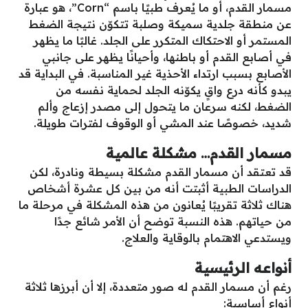
مسمار القدم، أو ما يُعرف طبيًا باسم “Corn”، هو عبارة
عن منطقة جلدية سميكة وصلبة تتكوّن نتيجة الضغط
المستمر أو الاحتكاك المتكرر على الجلد. غالبًا ما يظهر
في أصابع القدم أو باطنها، وأحيانًا يظهر على جانبي
الأصابع بسبب ارتداء الأحذية غير المناسبة. في البداية قد
يبدو كأنه درع واقٍ يكوّنه الجلد لحماية نفسه من
الضغط، لكنه سرعان ما يتحول إلى مصدر إزعاج وألم
شديد، خصوصًا عند المشي أو الوقوف لفترات طويلة.
مسمار القدم… مشكلة عالمية
قد تعتقد أن مسمار القدم مشكلة بسيطة ونادرة، لكن
الدراسات الطبية أثبتت أنه من بين كل عشرة أشخاص
هناك ثلاثة تقريبًا يُعانون من هذه المشكلة في مرحلة ما
من حياتهم. هذه النسبة توضح أن الأمر شائع جدًا
ويستدعي الاهتمام بالوقاية والعلاج.
أنواعه الرئيسية
رغم أن مسمار القدم له صور متعددة، إلا أن أبرزها ثلاثة
أنواع أساسية: