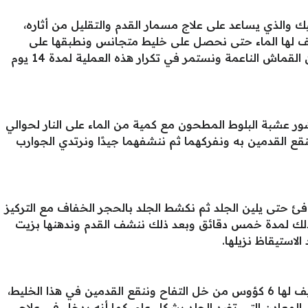
والذي يساعد على علاج مسمار القدم والتقليل من أثاره،
 لها الماء حتى نحصل على خليط متجانس ونطبقها على
المنطقة المراد علاجها ونغطيها بقطعة من القماش الناعمة ونستمر في تكرار هذه العملية لمدة 14 يوم
 عشبة البلوط المطحون مع كمية من الماء على النار لحوالي
 القدمين به ونفركهما ثم ننشفهما جيدًا ونرتدي الجوارب
10 دقائق في ماء دافئ حتى يلين الجلد ثم نكشط الجلد بالحجر الخفاف مع التركيز
ذلك لمدة خمس دقائق وبعد ذلك ننشف القدم وندهنها بزيت
لاستيقاظ نزيلها.
نقوم بوضع كمية من الماء في إناء ثم نضيف لها 6 كؤوس من خل التفاح وننقع القدمين في هذا الخليط،
لمعادن التي تفيد الجلد بشكل عام، كما أنه يدخل في علاج