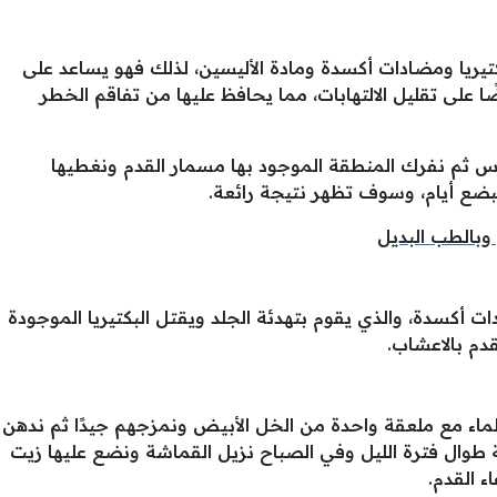
ريا ومضادات أكسدة ومادة الأليسين، لذلك فهو يساعد على
 على تقليل الالتهابات، مما يحافظ عليها من تفاقم الخطر
س ثم نفرك المنطقة الموجود بها مسمار القدم ونغطيها
بضع أيام، وسوف تظهر نتيجة رائعة.
 وبالطب البديل
 أكسدة، والذي يقوم بتهدئة الجلد ويقتل البكتيريا الموجودة
دم بالاعشاب.
 ونضع به 3 ملاعق من الماء مع ملعقة واحدة من الخل الأبيض ونمزجهم جيدًا ثم ندهن
 طوال فترة الليل وفي الصباح نزيل القماشة ونضع عليها زيت
ء القدم.