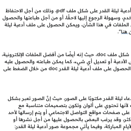
كثير من الأشخاص يرغبون بالحصول على أدعية ليلة القدر على شكل ملف pdf، وذلك من أجل الاحتفاظ
م، وسهولة الرجوع إليها لاحقًا، أو من أجل طباعتها والحصول
ل الملفات في هذا الشأن، ويمكن الحصول على ملف أدعية ليلة
 هنا
“.
قد يرغب البعض بالحصول على الدعاء على شكل ملف doc، حيث إنه أيضًا من أفضل الملفات الإلكترونية،
الأدعية أو تعديل أي شيء، كما يمكن طباعته والحصول عليه
ورقيًا أو الاحتفاظ به لأوقات لاحقة، ويمكن الحصول على ملف أدعية ليلة القدر doc من خلال الضغط على
يلة القدر مكتوبًا على الصور، حيث إنَّ الصور تعبر بشكل
ك لأنها تحتوي على ألوان وتكون بتصميمات متناسبة مع
ا على صفحات مواقع التواصل الاجتماعي أو يتم إرسالها لأحد
اب أكثر، وقد يرغب البعض بالحصول عليها من أجل نشرها أو
أيام المباركة، وفيما يأتي مجموعة صور أدعية ليلة القدر: