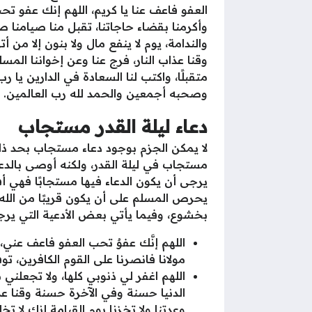
العفو فاعف عنا يا كريم، اللهم إنك عفو تحب 
وأكرمنا بقضاء حاجاتنا، تقبل منا صيامنا ص
والندامة، يوم لا ينفع مال ولا بنون إلا من 
وقنا عذاب النار، فرج عنا وعن إخواننا المسل
متقبلًا، واكتب لنا السعادة في الدارين يا
وصحبه أجمعين والحمد لله رب العالمين.
دعاء ليلة القدر مستجاب
لا يمكن الجزم بوجود دعاء مستجاب بحد ذات
مستجاب في ليلة القدر، ولكنه أوصى بالدعاء
يرجى أن يكون الدعاء فيها مستجابًا فهي أف
يحرص المسلم على أن يكون قريبًا من الله تع
بخشوع، وفيما يأتي بعض الأدعية التي يرج
اللهم إنَّك عفوٌ تحب العفو فاعف عني، ر
مولانا فانصرنا على القوم الكافرين، تو
اللهم اغفر لي ذنوبي كلها، ولا تجعلني 
الدنيا حسنة وفي الآخرة حسنة وقنا عذاب
وعدتنا ولا تخزنا يوم القيامة إنك لا تخ