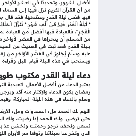
أفضل الشهور، وتحديدًا في العشر الأواخر م
من أن القرآن الكريم نزل فيها إلى السماء ال
فيها فضل ليلة القدر وعظمتها، فقد قال جل من قائل: “إِنّ
* لَيْلَةُ الْقَدْرِ خَيْرٌ مِّنْ أَلْفِ شَهْرٍ * تَنَزَّلُ الْمَلَ
الْفَجْرِ”، فالعبادة فيها أفضل من العبادة 
من المسلم أن يتحراها في العشر الأواخر من
بليلة القدر، فقد ثبت في الحديث عن السيدة عائ
عليه وسلَّمَ يُجَاوِرُ في العَشْرِ الأوَاخِرِ مِن رَمَضَ
ويستحب في هذه الليلة قيام الليل وقراءة ال
دعاء ليلة القدر مكتوب طوي
يعتبر الدعاء من أفضل الأعمال التعبدية ا
رمضان يكون الدعاء والإكثار منه آكد ويرج
وسلم بالدعاء في هذه الليلة المباركة، وفي
اللهم لك الحمد ملء السماوات وملء الأر
حتى ترضى، ولك الحمد إذا رضيت، ولك الح
نسعى ونحفد، نرجو رحمتك ونخشى عذابك، إن 
النار، وكفر عنا سيئاتنا وتوفنا مع الأبرار،