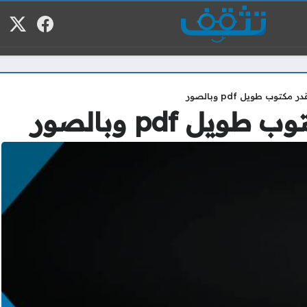
فيسبوك
منصة
م
 مكتوب طويل pdf وبالصور
يل pdf وبالصور