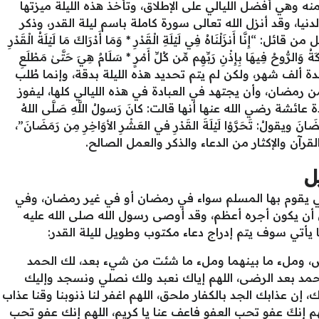
نه وهي أفضل الليالي على الإطلاق، وتأخذ هذه الليلة ميزتها
دنيا، وقد أنزل الله تعالى سورة كاملة باسم ليلة القدر، وذكر
َا أَنزَلْنَاهُ فِي لَيْلَةِ الْقَدْرِ * وَمَا أَدْرَاكَ مَا لَيْلَةُ الْقَدْرِ
ائِكَةُ وَالرُّوحُ فِيهَا بِإِذْنِ رَبِّهِم مِّن كُلِّ أَمْرٍ * سَلَامٌ هِيَ حَتَّىٰ مَطْلَعِ
لمدة ألف شهر، ولكن لم يتم تحديد هذه الليلة بدقة، وإنما طُلب
 رمضان، وأن يجتهد في العبادة في هذه الليالي كلها، ليفوز
شة رضي الله عنها أنها قالت: كانَ رَسولُ اللَّهِ صَلَّى اللهُ
انَ ويقولُ: تَحَرَّوْا لَيْلَةَ القَدْرِ في العَشْرِ الأوَاخِرِ مِن رَمَضَانَ”،
قرآن والإكثار من الدعاء والذكر والعمل الصالح.
ل
لتي يقوم بها المسلم سواء في رمضان أو في غير رمضان، وفي
ى أن يكون أجره أعظم، وقد أوصى رسول الله صلى الله عليه
ما يأتي سوف يتم إدراج دعاء مكتوب وطويل لليلة القدر:
ض، وملء ما بينهما وملء ما شئت من شيء بعد، لك الحمد
مد بعد الرضى، اللهم إياك نعبد ولك نصلي ونسجد وإليك
عذابك الجد بالكفار ملحق، اللهم اغفر لنا ذنوبنا وقنا عذاب
 اللهم إنكَ عفو تحب العفو فاعف عنا يا كريم، اللهم إنك عفو تحب