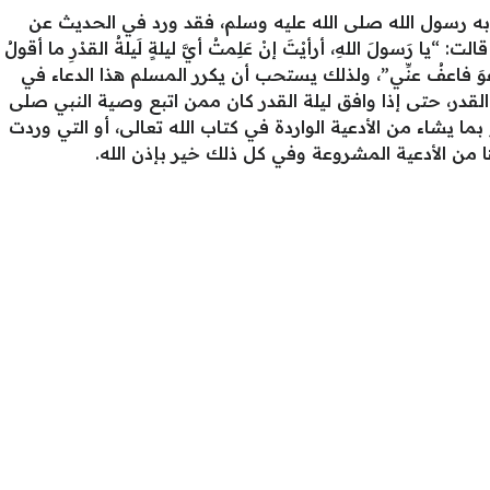
 به رسول الله صلى الله عليه وسلم، فقد ورد في الحديث عن
ا رَسولَ اللهِ، أرأيْتَ إنْ عَلِمتُ أيَّ ليلةٍ لَيلةُ القدْرِ ما أقولُ
ِبُّ العفوَ فاعفُ عنِّي”، ولذلك يستحب أن يكرر المسلم هذا الدعاء في
لقدر، حتى إذا وافق ليلة القدر كان ممن اتبع وصية النبي صلى
ما يشاء من الأدعية الواردة في كتاب الله تعالى، أو التي وردت
 من الأدعية المشروعة وفي كل ذلك خير بإذن الله.