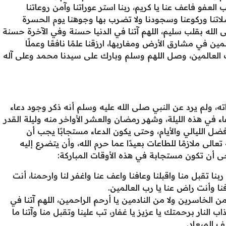
العفو فاعف عنا يا كريم، ربنا استر عوراتنا وآمن روعاتنا
لاتنا وركوعنا وسجودنا ولا تضرب بها وجوهنا يوم الحسرة
أتى الله بقلب سليم، اللهم آتنا في الدنيا حسنة وفي الآخرة حسنة
مين في مشارق الأرض ومغاربها، ارزقنا علمًا نافعًا وعملًا
 رب العالمين، وصل اللهم وسلم وبارك على سيدنا محمد وعلى آله
ه، ولم يرد عن النبي صلى الله عليه وسلم أنه ذكر وجود دعاء
 في هذه الليلة، وشهر رمضان والعشر الأواخر منه وليلة القدر
ضل الليالي والأيام، وحتى يكون الدعاء مستجابًا يجب أن
الى ملازمًا للطاعات بعيدًا عما حرم الله، وأن يتضرع إليه
ى أن تكون مستجابة في هذه الأوقات المباركة:
بنا تقبل منا واقبلنا وعافنا واعف عنا واغفر لنا وارحمنا، أنت
فنا وأنت راض عنا يا رب العالمين.
من الخاسرين ولا من النادمين يا أرحم الراحمين، اللهم آتنا في
 النار برحمتك يا عزيز يا غفار، تب علينا وتقبل منا وآتنا ما
لف الميعاد.