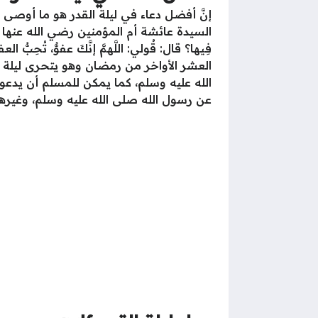
إنَّ أفضل دعاء في ليلة القدر هو ما أوصى
السيدة عائشة أم المؤمنين رضي الله عنها قالت: “ي
فِيها؟ قال: قُولي: اللَّهمَّ إنَّكَ عفوٌّ، تُح
العشر الأواخر من رمضان وهو يتحرى ليلة ا
الله عليه وسلم، كما يمكن للمسلم أن يدعو ب
عن رسول الله صلى الله عليه وسلم، وغيرها