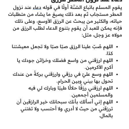
يقوم المسلم باتباع السُنّة أولًا في قوله
دعاء
عند نزول
المطر مستجاب
ثم بعد ذلك يصيغ ما يشاء من متطلبات
حياته، والكثير من يبحث عن الرزق الأوسع، وعلى ذلك
فإنه يمكن للعبد أن يقوم بتنوع الدعاء لطلب الرزق من
مولاه عز وجل، مثل:
اللهم صُبّ علينا الرزق صبًا صبًا ولا تجعل معيشتنا
كدّا.
اللهم ارزقني من واسع فضلك وخزائن جودك يا
أكرم الأكرمين.
اللهم وسع عليّ في رزقي وارزقني بركةً من عندك
تحول بها بيني وبين الحرام.
اللهم ارزقني رزقًا حلالًا طيبًا وبارك لي فيه
والمسلمين أجمعين.
اللهم إني أسألك بأنك سبحانك خير الرازقين أن
ترزقني من حيث لا أدري ولا أحتسب ولا تفتني
بالمال.