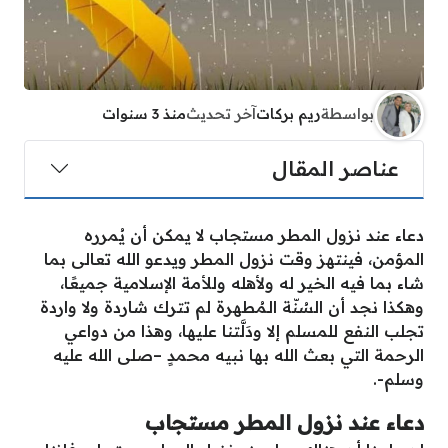
بواسطة
ريم بركات
آخر تحديث
منذ 3 سنوات
عناصر المقال
دعاء عند نزول المطر مستجاب
لا يمكن أن يُمرره
المؤمن، فينتهز وقت نزول المطر ويدعو الله تعالى بما
شاء بما فيه الخير له ولأهله وللأمة الإسلامية جميعًا،
وهكذا نجد أن السُنّة الـمُطهرة لم تترك شاردة ولا واردة
تجلب النفع للمسلم إلا ودَلَّتنا عليها، وهذا من دواعي
الرحمة التي بعث الله بها نبيه محمدٍ –صلى الله عليه
وسلم-.
دعاء عند نزول المطر مستجاب