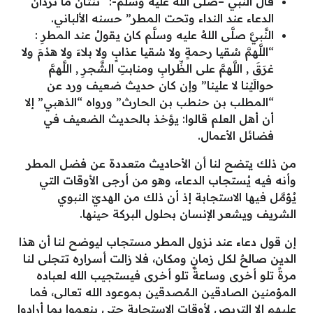
قال النبي –صلى الله عليه وسلم-: “ثنتان ما تردان
الدعاء عند النداء وتحت المطر” حسنه الألباني.
النَّبيَّ صلَّى اللهُ عليه وسلَّم كان يقولُ عند المطرِ :
“اللَّهمَّ سُقيا رحمةٍ ولا سُقيا عذابٍ ولا بلاءَ ولا هدْمَ ولا
غرَقَ , اللَّهمَّ على الظِّرابِ ومنابتِ الشَّجرِ , اللَّهمَّ
حوالَيْنا لا علينا” وإن كان حديث ضعيف ورد عن
“المطلب بن حنطب بن الحارث” ورواه “الذهبي” إلا
أن أهل العلم قالوا: يؤخذ بالحديث الضعيف في
فضائل الأعمال.
من ذلك يتضح لنا أن الأحاديث متعددة عن فضل المطر
وأنه فيه يُستجاب الدعاء، وهو من أرجى الأوقات التي
يُؤمَّل فيها الاستجابة إذ أن ذلك من الهديّ النبوي
الشريف ويشعر الإنسان بحلول البركة حينها.
إن قول
دعاء عند نزول المطر مستجاب
ليوضح لنا أن هذا
الدين صالحٌ لكل زمانٍ ومكان، فلا زالت أسراره تتجلى لنا
مرةً تلو أخرى وساعةً تلو أخرى فيستجيب الله لعباده
المؤمنين الصادقين الـمُصدقين بموعود الله تعالى، فما
عليهم إلا التربص لأوقات الاستجابة حتى ينعموا بما أرادوا