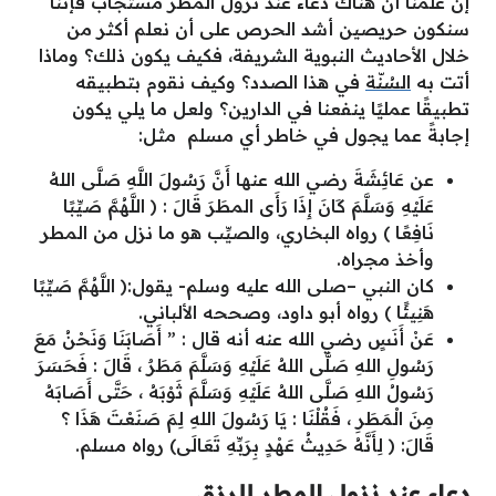
إن علمنا أن هناك
دعاء عند نزول المطر مستجاب
فإننا
سنكون حريصين أشد الحرص على أن نعلم أكثر من
خلال الأحاديث النبوية الشريفة، فكيف يكون ذلك؟ وماذا
أتت به
السُنّة
في هذا الصدد؟ وكيف نقوم بتطبيقه
تطبيقًا عمليًا ينفعنا في الدارين؟ ولعل ما يلي يكون
إجابةً عما يجول في خاطر أي مسلم مثل:
عن عَائِشَةَ رضي الله عنها أَنَّ رَسُولَ اللَّهِ صَلَّى اللهُ
عَلَيْهِ وَسَلَّمَ كَانَ إِذَا رَأَى المطَرَ قَالَ : ( اللَّهُمَّ صَيِّبًا
نَافِعًا ) رواه البخاري، والصيِّب هو ما نزل من المطر
وأخذ مجراه.
كان النبي –صلى الله عليه وسلم- يقول:( اللَّهُمَّ صَيِّبًا
هَنِيئًا ) رواه أبو داود، وصححه الألباني.
عَنْ أَنَسٍ رضي الله عنه أنه قال : ” أَصَابَنَا وَنَحْنُ مَعَ
رَسُولِ اللهِ صَلَّى اللهُ عَلَيْهِ وَسَلَّمَ مَطَرٌ ، قَالَ : فَحَسَرَ
رَسُولُ اللهِ صَلَّى اللهُ عَلَيْهِ وَسَلَّمَ ثَوْبَهُ ، حَتَّى أَصَابَهُ
مِنَ الْمَطَرِ ، فَقُلْنَا : يَا رَسُولَ اللهِ لِمَ صَنَعْتَ هَذَا ؟
قَالَ: ( لِأَنَّهُ حَدِيثُ عَهْدٍ بِرَبِّهِ تَعَالَى) رواه مسلم.
دعاء عند نزول المطر للرزق