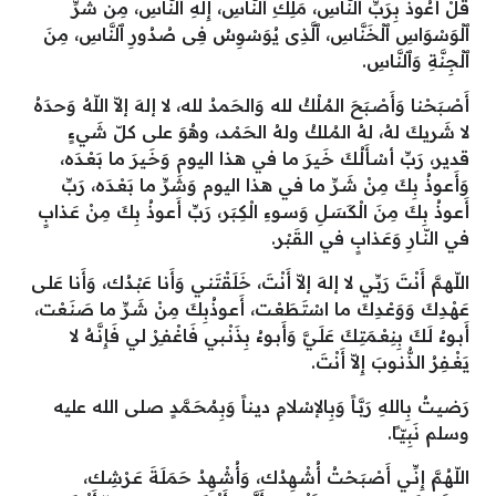
قُلْ أَعُوذُ بِرَبِّ ٱلنَّاسِ، مَلِكِ ٱلنَّاسِ، إِلَٰهِ ٱلنَّاسِ، مِن شَرِّ
ٱلْوَسْوَاسِ ٱلْخَنَّاسِ، ٱلَّذِى يُوَسْوِسُ فِى صُدُورِ ٱلنَّاسِ، مِنَ
ٱلْجِنَّةِ وَٱلنَّاسِ.
أَصْـبَحْنا وَأَصْـبَحَ المُـلْكُ لله وَالحَمدُ لله، لا إلهَ إلاّ اللّهُ وَحدَهُ
لا شَريكَ لهُ، لهُ المُـلكُ ولهُ الحَمْـد، وهُوَ على كلّ شَيءٍ
قدير، رَبِّ أسْـأَلُـكَ خَـيرَ ما في هـذا اليوم وَخَـيرَ ما بَعْـدَه،
وَأَعـوذُ بِكَ مِنْ شَـرِّ ما في هـذا اليوم وَشَرِّ ما بَعْـدَه، رَبِّ
أَعـوذُ بِكَ مِنَ الْكَسَـلِ وَسـوءِ الْكِـبَر، رَبِّ أَعـوذُ بِكَ مِنْ عَـذابٍ
في النّـارِ وَعَـذابٍ في القَـبْر.
اللّهـمَّ أَنْتَ رَبِّـي لا إلهَ إلاّ أَنْتَ، خَلَقْتَنـي وَأَنا عَبْـدُك، وَأَنا عَلـى
عَهْـدِكَ وَوَعْـدِكَ ما اسْتَـطَعْـت، أَعـوذُبِكَ مِنْ شَـرِّ ما صَنَـعْت،
أَبـوءُ لَـكَ بِنِعْـمَتِـكَ عَلَـيَّ وَأَبـوءُ بِذَنْـبي فَاغْفـِرْ لي فَإِنَّـهُ لا
يَغْـفِرُ الذُّنـوبَ إِلاّ أَنْتَ.
رَضيـتُ بِاللهِ رَبَّـاً وَبِالإسْلامِ ديـناً وَبِمُحَـمَّدٍ صلى الله عليه
وسلم نَبِيّـًا.
اللّهُـمَّ إِنِّـي أَصْبَـحْتُ أُشْـهِدُك، وَأُشْـهِدُ حَمَلَـةَ عَـرْشِـك،