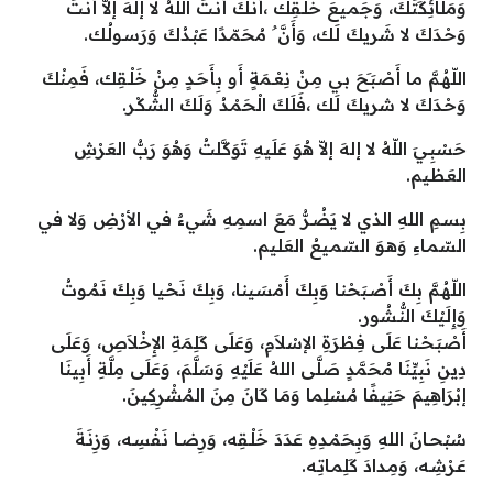
وَمَلَائِكَتَكَ، وَجَمـيعَ خَلْـقِك ،أَنَّـكَ أَنْـتَ اللهُ لا إلهَ إلاّ أَنْـتَ
وَحْـدَكَ لا شَريكَ لَـك، وَأَنَّ ُ مُحَمّـدًا عَبْـدُكَ وَرَسـولُـك.
اللّهُـمَّ ما أَصْبَـَحَ بي مِـنْ نِعْـمَةٍ أَو بِأَحَـدٍ مِـنْ خَلْـقِك، فَمِـنْكَ
وَحْـدَكَ لا شريكَ لَـك ،فَلَـكَ الْحَمْـدُ وَلَـكَ الشُّكْـر.
حَسْبِـيَ اللّهُ لا إلهَ إلاّ هُوَ عَلَـيهِ تَوَكَّـلتُ وَهُوَ رَبُّ العَرْشِ
العَظـيم.
بِسـمِ اللهِ الذي لا يَضُـرُّ مَعَ اسمِـهِ شَيءٌ في الأرْضِ وَلا في
السّمـاءِ وَهـوَ السّمـيعُ العَلـيم.
اللّهُـمَّ بِكَ أَصْـبَحْنا وَبِكَ أَمْسَـينا، وَبِكَ نَحْـيا وَبِكَ نَمُـوتُ
وَإِلَـيْكَ النُّـشُور.
أَصْبَـحْـنا عَلَى فِطْرَةِ الإسْلاَمِ، وَعَلَى كَلِمَةِ الإِخْلاَصِ، وَعَلَى
دِينِ نَبِيِّنَا مُحَمَّدٍ صَلَّى اللهُ عَلَيْهِ وَسَلَّمَ، وَعَلَى مِلَّةِ أَبِينَا
إبْرَاهِيمَ حَنِيفًا مُسْلِما وَمَا كَانَ مِنَ المُشْرِكِينَ.
سُبْحـانَ اللهِ وَبِحَمْـدِهِ عَدَدَ خَلْـقِه، وَرِضـا نَفْسِـه، وَزِنَـةَ
عَـرْشِـه، وَمِـدادَ كَلِمـاتِـه.