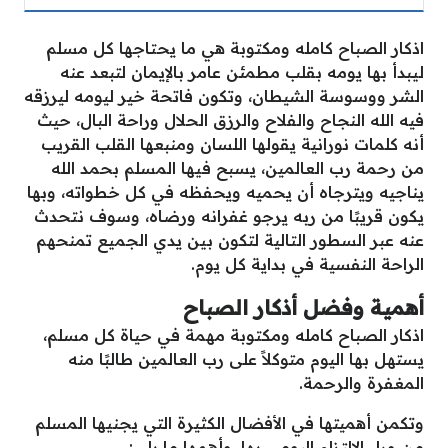
اذكار الصباح كامله ومكتوبة هي ما يحتاجها كل مسلم
ليبدأ بها يومه بقلب مطمئن عامر بالإيمان لتبعد عنه
الشر ووسوسة الشيطان، وتكون فاتحة خير ليومه ليرزقه
فيه الله النجاح والفلاح والرزق الحلال وراحة البال، حيث
أنه كلمات نورانية يقولها اللسان ومنبعها القلب القريب
من رحمة رب العالمين، يسبح فيها المسلم بحمد الله
يناجيه ويترجاه أن يحميه ويحفظه في كل خطواته، وبها
يكون قريبًا من ربه يرجو غفرانه ورضاه، وسوف نتحدث
عنه عبر السطور التالية لتكون بين يدي الجميع تمنحهم
الراحة النفسية في بداية كل يوم.
أهمية وفضل أذكار الصباح
اذكار الصباح كامله ومكتوبة مهمة في حياة كل مسلم،
يستهل بها اليوم متوكلاً على رب العالمين طالبًا منه
المغفرة والرحمة.
وتكمن أهميتها في الأفضال الكثيرة التي يجنيها المسلم
من وراء الالتزام اليومي بها، وأهمها ما يلي: