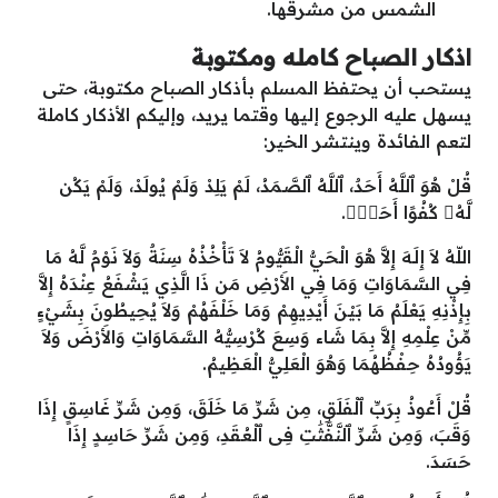
الشمس من مشرقها.
اذكار الصباح كامله ومكتوبة
يستحب أن يحتفظ المسلم بأذكار الصباح مكتوبة، حتى
يسهل عليه الرجوع إليها وقتما يريد، وإليكم الأذكار كاملة
لتعم الفائدة وينتشر الخير:
قُلْ هُوَ ٱللَّهُ أَحَدٌ، ٱللَّهُ ٱلصَّمَدُ، لَمْ يَلِدْ وَلَمْ يُولَدْ، وَلَمْ يَكُن
لَّهُۥ كُفُوًا أَحَدٌۢ.
اللّهُ لاَ إِلَـهَ إِلاَّ هُوَ الْحَيُّ الْقَيُّومُ لاَ تَأْخُذُهُ سِنَةٌ وَلاَ نَوْمٌ لَّهُ مَا
فِي السَّمَاوَاتِ وَمَا فِي الأَرْضِ مَن ذَا الَّذِي يَشْفَعُ عِنْدَهُ إِلاَّ
بِإِذْنِهِ يَعْلَمُ مَا بَيْنَ أَيْدِيهِمْ وَمَا خَلْفَهُمْ وَلاَ يُحِيطُونَ بِشَيْءٍ
مِّنْ عِلْمِهِ إِلاَّ بِمَا شَاء وَسِعَ كُرْسِيُّهُ السَّمَاوَاتِ وَالأَرْضَ وَلاَ
يَؤُودُهُ حِفْظُهُمَا وَهُوَ الْعَلِيُّ الْعَظِيمُ.
قُلْ أَعُوذُ بِرَبِّ ٱلْفَلَقِ، مِن شَرِّ مَا خَلَقَ، وَمِن شَرِّ غَاسِقٍ إِذَا
وَقَبَ، وَمِن شَرِّ ٱلنَّفَّٰثَٰتِ فِى ٱلْعُقَدِ، وَمِن شَرِّ حَاسِدٍ إِذَا
حَسَدَ.