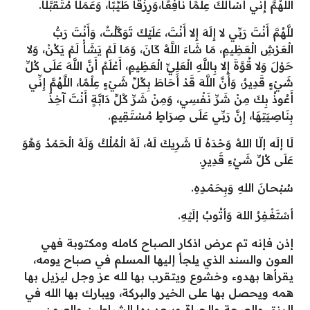
اللَّهُمَّ إِنِّي أَسْأَلُكَ عِلْمًا نَافِعًا،وَرِزْقًا طَيِّبًا، وَعَمَلًا مُتَقَبَّلًا.
للَّهُمَّ أَنْتَ رَبِّي لا إِلَهَ إِلا أَنْتَ، عَلَيْكَ تَوَكَّلْتُ، وَأَنْتَ رَبُّ
الْعَرْشِ الْعَظِيمِ، مَا شَاءَ اللَّهُ كَانَ، وَمَا لَمْ يَشَأْ لَمْ يَكُنْ، وَلا
حَوْلَ وَلا قُوَّةَ إِلا بِاللَّهِ الْعَلِيِّ الْعَظِيمِ، أَعْلَمُ أَنَّ اللَّهَ عَلَى كُلِّ
شَيْءٍ قَدِيرٌ، وَأَنَّ اللَّهَ قَدْ أَحَاطَ بِكُلِّ شَيْءٍ عِلْمًا، اللَّهُمَّ إِنِّي
أَعُوذُ بِكَ مِنْ شَرِّ نَفْسِي، وَمِنْ شَرِّ كُلِّ دَابَّةٍ أَنْتَ آخِذٌ
بِنَاصِيَتِهَا، إِنَّ رَبِّي عَلَى صِرَاطٍ مُسْتَقِيمٍ.
لَا إلَه إلّا اللهُ وَحْدَهُ لَا شَرِيكَ لَهُ، لَهُ الْمُلْكُ وَلَهُ الْحَمْدُ وَهُوَ
عَلَى كُلِّ شَيْءِ قَدِيرِ.
سُبْحـانَ اللهِ وَبِحَمْـدِهِ.
أسْتَغْفِرُ اللهَ وَأتُوبُ إلَيْهِ.
إذن فإنه تم عرض اذكار الصباح كامله ومكتوبة فهي
العون والسند الذي يلجأ إليها المسلم في صباح يومه،
يقرأها بهدوء وخشوع ويتقرب بها لله عز وجل ليزيل بها
همه ويحصل بها على الخير والبركة، ويبارك بها الله في
الرزق والصحة والحياة ويبعد بها الشياطين والعيون