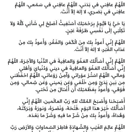
اللّهُـمَّ عافِـني في بَدَنـي، اللّهُـمَّ عافِـني في سَمْـعي، اللّهُـمَّ
عافِـني في بَصَـري، لا إلهَ إلاّ أَنْـتَ.
يَا حَيُّ يَا قيُّومُ بِرَحْمَتِكَ أسْتَغِيثُ أصْلِحْ لِي شَأنِي كُلَّهُ وَلاَ
تَكِلْنِي إلَى نَفْسِي طَـرْفَةَ عَيْنٍ.
اللّهُـمَّ إِنّـي أَعـوذُ بِكَ مِنَ الْكُـفر، وَالفَـقْر، وَأَعـوذُ بِكَ مِنْ
عَذابِ القَـبْر، لا إلهَ إلاّ أَنْـتَ.
اللّهُـمَّ إِنِّـي أسْـأَلُـكَ العَـفْوَ وَالعـافِـيةَ في الدُّنْـيا وَالآخِـرَة، اللّهُـمَّ
إِنِّـي أسْـأَلُـكَ العَـفْوَ وَالعـافِـيةَ في ديني وَدُنْـيايَ وَأهْـلي
وَمالـي، اللّهُـمَّ اسْتُـرْ عـوْراتي وَآمِـنْ رَوْعاتـي، اللّهُـمَّ احْفَظْـني
مِن بَـينِ يَدَيَّ وَمِن خَلْفـي وَعَن يَمـيني وَعَن شِمـالي، وَمِن
فَوْقـي، وَأَعـوذُ بِعَظَمَـتِكَ أَن أُغْـتالَ مِن تَحْتـي.
أَصْبَـحْـنا وَأَصْبَـحْ المُـلكُ للهِ رَبِّ العـالَمـين، اللّهُـمَّ إِنِّـي
أسْـأَلُـكَ خَـيْرَ هـذا الـيَوْم ،فَـتْحَهُ، وَنَصْـرَهُ، وَنـورَهُ وَبَـرَكَتَـهُ،
وَهُـداهُ، وَأَعـوذُ بِـكَ مِـنْ شَـرِّ ما فـيهِ وَشَـرِّ ما بَعْـدَه.
اللّهُـمَّ عالِـمَ الغَـيْبِ وَالشّـهادَةِ فاطِـرَ السّماواتِ وَالأرْضِ رَبَّ