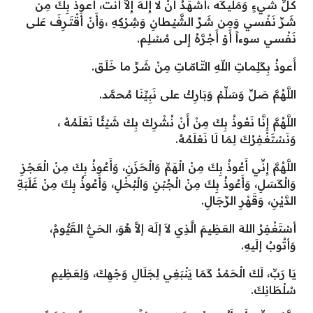
كـلِّ شَـيءٍ وَمَليـكَه ،أَشْهَـدُ أَنْ لا إِلـهَ إِلاّ أَنْت، أَعـوذُ بِكَ مِن
شَـرِّ نَفْسـي وَمِن شَـرِّ الشَّيْـطانِ وَشِرْكِهِ ،وَأَنْ أَقْتَـرِفَ عَلـى
نَفْسـي سوءاً أَوْ أَجُـرَّهُ إِلـى مُسْـلِم.
أَعـوذُ بِكَلِمـاتِ اللّهِ التّـامّـاتِ مِنْ شَـرِّ ما خَلَـق.
اللَّهُمَّ صَلِّ وَسَلِّمْ وَبَارِكْ على نَبِيِّنَا مُحمَّد.
اللَّهُمَّ إِنَّا نَعُوذُ بِكَ مِنْ أَنْ نُشْرِكَ بِكَ شَيْئًا نَعْلَمُهُ ،
وَنَسْتَغْفِرُكَ لِمَا لَا نَعْلَمُهُ.
اللَّهُمَّ إِنِّي أَعُوذُ بِكَ مِنْ الْهَمِّ وَالْحَزَنِ، وَأَعُوذُ بِكَ مِنْ الْعَجْزِ
وَالْكَسَلِ، وَأَعُوذُ بِكَ مِنْ الْجُبْنِ وَالْبُخْلِ، وَأَعُوذُ بِكَ مِنْ غَلَبَةِ
الدَّيْنِ، وَقَهْرِ الرِّجَالِ.
أسْتَغْفِرُ اللهَ العَظِيمَ الَّذِي لاَ إلَهَ إلاَّ هُوَ، الحَيُّ القَيُّومُ،
وَأتُوبُ إلَيهِ.
يَا رَبِّ، لَكَ الْحَمْدُ كَمَا يَنْبَغِي لِجَلَالِ وَجْهِكَ، وَلِعَظِيمِ
سُلْطَانِكَ.