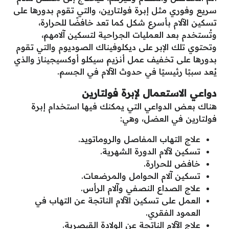
سريع وفوري مثل إبرة فولتارين، والتي تقوم بدورها على
تسكين الآلام بأسرع شكل كما تعد خافضًا للحرارة،
وتُستخدم بعد العمليات الجراحية لتسكين آلامهم،
وتحتوي تلك الإبر على ديكلوفيناك الصوديوم والتي تقوم
بدورها على تخفيف عمل أنزيم سيكلو أوكسيجيناز والذي
يُعد سببًا رئيسيًا في حدوث الآلام في الجسم.
دواعي الاستعمال لإبرة فولتارين
هناك بعض الدواعي التي يمكنك فيها استخدام إبرة
فولتارين في العضل، وهي:
علاج التهاب المفاصل والروماتويد.
تسكين لآلام الدورة الشهرية.
خافض للحرارة.
تسكين آلام الحوامل والمرضعات.
علاج الصداع النصفي و
آلام
الرأس.
العمل على تسكين الآلام الناتجة عن التهاب في
العمود الفقري.
علاج الآلام الناتجة عن الولادة القيصرية.