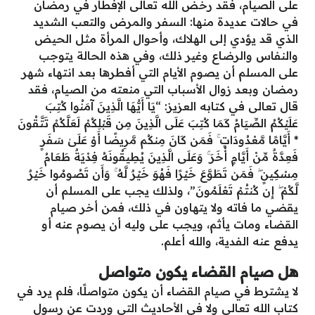
على الصيام، فقد رخض الله تعالى الإفطار في رمضان
في حالات عديدة منها: السفر والمرض والتعب الشديد
الذي قد يؤدي إلى الهلاك، وأحوال المرأة مثل الحيض
والنفاس والرضاع وغير ذلك، وفي هذه الحالة يتوجب
على المسلم أن يصوم الأيام التي أفطرها بعد انتهاء شهر
رمضان وبعد زوال الأسباب التي منعته من الصيام، فقد
قال تعالى في كتابه العزيز: “يَا أَيُّهَا الَّذِينَ آمَنُوا كُتِبَ
عَلَيْكُمُ الصِّيَامُ كَمَا كُتِبَ عَلَى الَّذِينَ مِن قَبْلِكُمْ لَعَلَّكُمْ تَتَّقُونَ
* أَيَّامًا مَّعْدُودَاتٍ ۚ فَمَن كَانَ مِنكُم مَّرِيضًا أَوْ عَلَىٰ سَفَرٍ
فَعِدَّةٌ مِّنْ أَيَّامٍ أُخَرَ ۚ وَعَلَى الَّذِينَ يُطِيقُونَهُ فِدْيَةٌ طَعَامُ
مِسْكِينٍ ۖ فَمَن تَطَوَّعَ خَيْرًا فَهُوَ خَيْرٌ لَّهُ ۚ وَأَن تَصُومُوا خَيْرٌ
لَّكُمْ ۖ إِن كُنتُمْ تَعْلَمُونَ”، ولذلك يجب على المسلم أن
يقضي ما فاته ولا يتهاون في ذلك، فمن أخر صيام
القضاء ومات يأثم، ويجب على وليه أن يصوم عنه أو
يدفع عنه الفدية، والله أعلم.
هل صيام القضاء يكون متواصل
لا يشترط في صيام القضاء أن يكون متواصلًا، فلم يرد في
كتاب الله تعالى ولا في الأحاديث التي وردت عن رسول