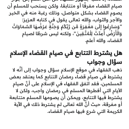
صيام القضاء مفرقًا أو متتابعًا، ولكن يستحب للمسلم أن
يصوم القضاء بشكل متواصل، وذلك رغبة منه في الخير
والأجر والثواب، والله تعالى يقول في كتابه العزيز:
“وَسَارِعُوا إِلَىٰ مَغْفِرَةٍ مِّن رَّبِّكُمْ وَجَنَّةٍ عَرْضُهَا السَّمَاوَاتُ
وَالْأَرْضُ أُعِدَّتْ لِلْمُتَّقِينَ”، ولكنه ليس شرطًا لصيام
القضاء، والله أعلم.
هل يشترط التتابع في صيام القضاء الإسلام
سؤال وجواب
ذهب الفقهاء في موقع الإسلام سؤال وجواب إلى أنَّه لا
يشترط في صيام قضاء رمضان التتابع كما يعتقد بعض
المسلمين، فقد اتفق الفقهاء في الإسلام على أنَّ صيام
الأيام التي أفطرها المسلم في رمضان واجب، ولكن لا
يشترط فيها التتابع، ويمكن أن يصومها المسلم متتابعة
أو مفرقة، حيث أنَّ الله تعالى لم يشترط ذلك في الآية
الكريمة التي شرع فيها صيام القضاء.