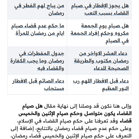
هل يجوز الإفطار في صيام
من يباح لهم الفطر في
القضاء بسبب التعب
رمضان
هل صيام يوم الجمعة
ما حكم عدم قضاء صيام
مكروه وحكم إفراد الجمعة
ايام من رمضان للمرأة
في الصيام
دعاء العشر الاواخر من
جدول المفطرات في
رمضان مكتوب والطريقة
رمضان وما يجب الكفارة
الصحيحة للدعاء
والقضاء فيه
دعاء قبل الافطار اللهم رب
دعاء الصائم قبل الافطار
النور العظيم
مستجاب
وإلى هنا نكون قد وصلنا إلى نهاية مقال
هل صيام
القضاء يكون متواصل وحكم صيام الإثنين والخميس
قضاء
وقد تعرفنا على حكم صيام القضاء في الإسلام،
وعلى حكم عدم صيام قضاء رمضان بالتتابع، إضافة إلى
التعرف على حكم صيام الإثنين والخميس قضاء رمضان،