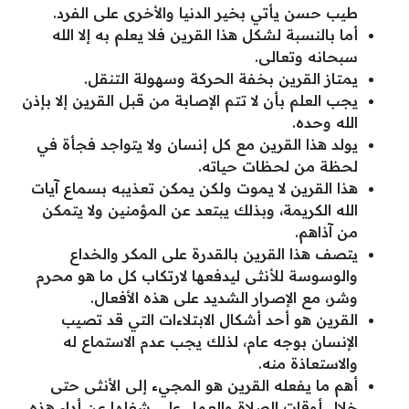
طيب حسن يأتي بخير الدنيا والأخرى على الفرد.
أما بالنسبة لشكل هذا القرين فلا يعلم به إلا الله
سبحانه وتعالى.
يمتاز القرين بخفة الحركة وسهولة التنقل.
يجب العلم بأن لا تتم الإصابة من قبل القرين إلا بإذن
الله وحده.
يولد هذا القرين مع كل إنسان ولا يتواجد فجأة في
لحظة من لحظات حياته.
هذا القرين لا يموت ولكن يمكن تعذيبه بسماع آيات
الله الكريمة، وبذلك يبتعد عن المؤمنين ولا يتمكن
من آذاهم.
يتصف هذا القرين بالقدرة على المكر والخداع
والوسوسة للأنثى ليدفعها لارتكاب كل ما هو محرم
وشر، مع الإصرار الشديد على هذه الأفعال.
القرين هو أحد أشكال الابتلاءات التي قد تصيب
الإنسان بوجه عام، لذلك يجب عدم الاستماع له
والاستعاذة منه.
أهم ما يفعله القرين هو المجيء إلى الأنثى حتى
خلال أوقات الصلاة والعمل على شغلها عن أداء هذه