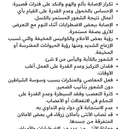
تكرار الإصابة بألم والهم والنكد على فترات قصيرة.
الإحساس بالخمول وعدم القدرة على القيام بأي
أعمال نتيجة الشعور المستمر بالكسل.
الإصابة ببعض الاضطرابات أثناء النوم مع التعرض
للأرق بصفة مستمرة.
رؤية بعض الأحلام والكوابيس المخيفة والتي تسبب
الإزعاج الشديد ومنها رؤية الحيوانات المفترسة أو
المخيفة.
الشعور بالكأبة واليأس من لا شئ.
فقدان التركيز وعدم القدرة على العمل أغلب
الأوقات.
فعل المعاصي والمنكرات بسبب وسوسة الشياطين
دون الشعور بتأنيب الضمير.
كثرة التعصب وفقد السيطرة وعدم القدرة على
التحكم في الانفعالات أو الأعصاب.
عدم الاستجابة لأي دواء يتم التداوي به.
قد تصاب الأنثى بأماكن زرقاء في بعض الأماكن
المتفرقة من جسدها.
معاناة الأنثى من عدد من الاضطرابات والأمراض