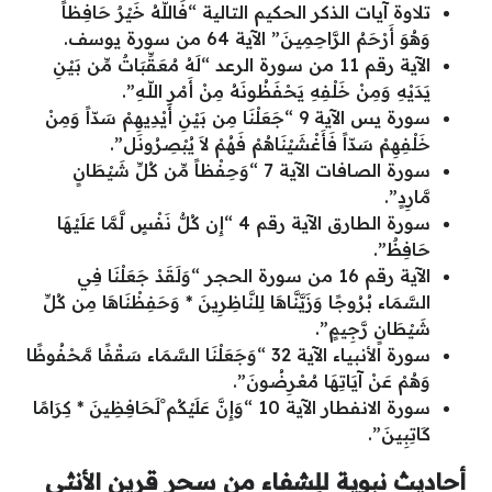
تلاوة آيات الذكر الحكيم التالية “فَاللّهُ خَيْرٌ حَافِظاً
وَهُوَ أَرْحَمُ الرَّاحِمِيـنَ” الآية 64 من سورة يوسف.
الآية رقم 11 من سورة الرعد “لَهُ مُعَقِّبَاتٌ مِّن بَيْنِ
يَدَيْهِ وَمِنْ خَلْفِهِ يَحْفَظُونَهُ مِنْ أَمْرِ اللّـهِ”.
سورة يس الآية 9 “جَعَلْنَا مِن بَيْنِ أَيْدِيهِمْ سَدّاً وَمِنْ
خَلْفِهِمْ سَدّاً فَأَغْشَيْنَاهُمْ فَهُمْ لاَ يُبْصِرُونَل”.
سورة الصافات الآية 7 “وَحِفْظاً مِّن كُلِّ شَيْطَانٍ
مَّارِدٍ”.
سورة الطارق الآية رقم 4 “إِن كُلُّ نَفْسٍ لَّمَّا عَلَيْهَا
حَافِظٌ”.
الآية رقم 16 من سورة الحجر “وَلَقَدْ جَعَلْنَا فِي
السَّمَاء بُرُوجًا وَزَيَّنَّاهَا لِلنَّاظِرِينَ * وَحَفِظْنَاهَا مِن كُلِّ
شَيْطَانٍ رَّجِيمٍ”.
سورة الأنبياء الآية 32 “وَجَعَلْنَا السَّمَاء سَقْفًا مَّحْفُوظًا
وَهُمْ عَنْ آيَاتِهَا مُعْرِضُونَ”.
سورة الانفطار الآية 10 “وَإِنَّ عَلَيْكُم ْلَحَافِظِينَ * كِرَامًا
كَاتِبِينَ”.
أحاديث نبوية للِشفاء من سحر قرين الأنثى