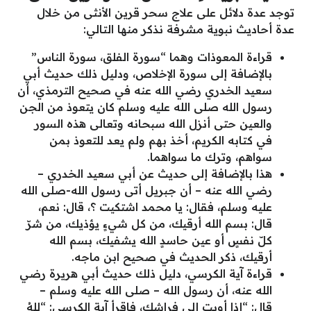
توجد عدة دلائل على علاج سحر قرين الأنثى من خلال
عدة أحاديث نبوية مشرفة نذكر منها التالي:
قراءة المعوذات وهما “سورة الفلق، سورة الناس”
بالإضافة إلى سورة الإخلاص، ودليل ذلك حديث أبي
سعيد الخدري رضي الله عنه في صحيح الترمذي، أن
رسول الله صلى الله عليه وسلم كان يتعوذ من الجن
والعين حتى أنزل الله سبحانه وتعالى هذه السور
في كتابه الكريم، أخذ بهم ولم يعد للتعوذ بمن
سواهم، وترك ما سواهما.
هذا بالإضافة إلى حديث عن أبي سعيد الخدري –
رضي الله عنه – أن جبريل أتى رسول الله-صلى الله
عليه وسلم، فقال: يا محمد اشتكيت ؟، قال: نعم،
قال: بسم الله أرقيك، من كل شيءٍ يؤذيك، من شرّ
كلّ نفسٍ أو عين حاسدٍ الله يشفيك، بسم الله
أرقيك، ذكر الحديث في صحيح ابن ماجه.
قراءة آية الكرسي، دليل ذلك حديث أبي هريرة رضي
الله عنه، أن رسول الله – صلى الله عليه وسلم –
قال: “إذا أويت إلى فراشك، فاقرأ آية الكرسي: “للهُ