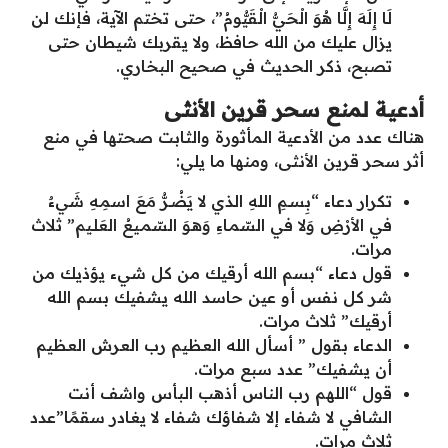
لَا إِلَهَ إِلَّا هُوَ الْحَيُّ الْقَيُّومُ”، حتى تختم الآية، فإنك لن
يزال عليك من الله حافظ، ولا يقربك شيطان حتى
تصبح، ذكر الحديث في صحيح البخاري.
أدعية لمنع سحر قرين الأنثى
هناك عدد من الأدعية المأثورة والثابت صحتها في منع
أثر سحر قرين الأنثى، ومنها ما يلي:
تكرار دعاء “بِسـمِ اللهِ الذي لا يَضُـرُّ مَعَ اسمِـهِ شَيءٌ
في الأرْضِ وَلا في السّمـاءِ وَهـوَ السّمـيعُ العَلـيم” ثلاث
مرات.
قول دعاء “بسم الله أرقيك من كل شيء يؤذيك من
شر كل نفس أو عين حاسد الله يشفيك بسم الله
أرقيك” ثلاث مرات.
الدعاء بقول ” أسأل الله العظيم رب العرش العظيم
أن يشفيك” عدد سبع مرات.
قول “اللهم رب الناس أذهب البأس واشف أنت
الشافي لا شفاء إلا شفاؤك شفاء لا يغادر سقمًا”عدد
ثلاث مرات.