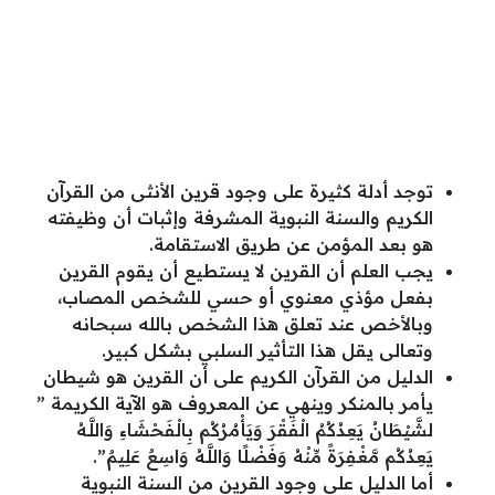
توجد أدلة كثيرة على وجود قرين الأنثى من القرآن
الكريم والسنة النبوية المشرفة وإثبات أن وظيفته
هو بعد المؤمن عن طريق الاستقامة.
يجب العلم أن القرين لا يستطيع أن يقوم القرين
بفعل مؤذي معنوي أو حسي للشخص المصاب،
وبالأخص عند تعلق هذا الشخص بالله سبحانه
وتعالى يقل هذا التأثير السلبي بشكل كبير.
الدليل من القرآن الكريم على أن القرين هو شيطان
يأمر بالمنكر وينهي عن المعروف هو الآية الكريمة ”
لشَّيْطَانُ يَعِدُكُمُ الْفَقْرَ وَيَأْمُرُكُم بِالْفَحْشَاءِ وَاللَّـهُ
يَعِدُكُم مَّغْفِرَةً مِّنْهُ وَفَضْلًا وَاللَّـهُ وَاسِعٌ عَلِيمٌ”.
أما الدليل على وجود القرين من السنة النبوية