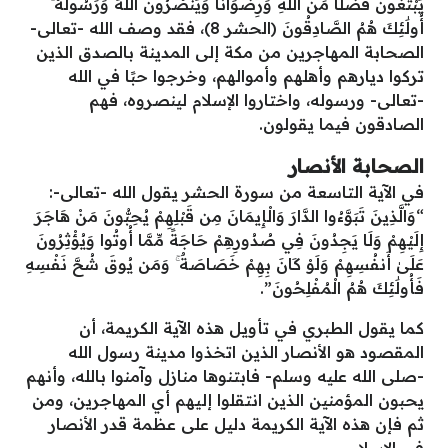
يَبْتَغُونَ فَضْلًا مِّنَ اللَّهِ وَرِضْوَانًا وَيَنصُرُونَ اللَّهَ وَرَسُولَهُ ۚ
أُولَٰئِكَ هُمُ الصَّادِقُونَ (الحشر 8)، فقد وصف الله -تعالى-
الصحابة المهاجرين من مكة إلى المدينة بالصدق الذين
تركوا ديارهم وأهلهم وأموالهم، وخرجوا حبًا في الله
-تعالى- ورسوله، واختاروا الإسلام لينصروه، فهم
الصادقون فيما يقولون.
الصحابة الأنصار
في الآية التاسعة من سورة الحشر يقول الله -تعالى-:
“وَالَّذِينَ تَبَوَّءُوا الدَّارَ وَالْإِيمَانَ مِن قَبْلِهِمْ يُحِبُّونَ مَنْ هَاجَرَ
إِلَيْهِمْ وَلَا يَجِدُونَ فِي صُدُورِهِمْ حَاجَةً مِّمَّا أُوتُوا وَيُؤْثِرُونَ
عَلَىٰ أَنفُسِهِمْ وَلَوْ كَانَ بِهِمْ خَصَاصَةٌ ۚ وَمَن يُوقَ شُحَّ نَفْسِهِ
فَأُولَٰئِكَ هُمُ الْمُفْلِحُونَ”.
كما يقول الطبري في تأويل هذه الآية الكريمة، أن
المقصود هو الأنصار الذين اتخذوا مدينة رسول الله
-صلى الله عليه وسلم- فابتنوها منازل وآمنوا بالله، وأنهم
يحبون المؤمنين الذين انتقلوا إليهم أي المهاجرين، ومن
ثم فإن هذه الآية الكريمة دليل على عظمة قدر الأنصار