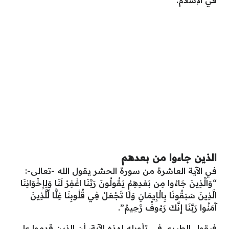
في الإسلام.
الذين جاءوا من بعدهم
في الآية العاشرة من سورة الحشر يقول الله -تعالى-:
“وَالَّذِينَ جَاءُوا مِن بَعْدِهِمْ يَقُولُونَ رَبَّنَا اغْفِرْ لَنَا وَلِإِخْوَانِنَا
الَّذِينَ سَبَقُونَا بِالْإِيمَانِ وَلَا تَجْعَلْ فِي قُلُوبِنَا غِلًّا لِّلَّذِينَ
آمَنُوا رَبَّنَا إِنَّكَ رَءُوفٌ رَّحِيمٌ”.
فيقول الطبري في تأويله لهذه الآية، أن الذين قدموا على