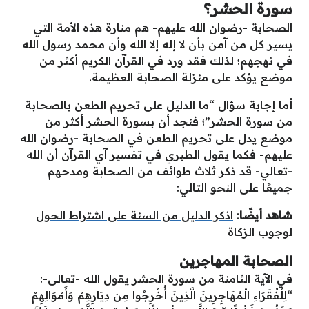
سورة الحشر؟
الصحابة -رضوان الله عليهم- هم منارة هذه الأمة التي
يسير كل من آمن بأن لا إله إلا الله وأن محمد رسول الله
في نهجهم؛ لذلك فقد ورد في القرآن الكريم أكثر من
موضع يؤكد على منزلة الصحابة العظيمة.
أما إجابة سؤال “ما الدليل على تحريم الطعن بالصحابة
من سورة الحشر”؛ فنجد أن بسورة الحشر أكثر من
موضع يدل على تحريم الطعن في الصحابة -رضوان الله
عليهم- فكما يقول الطبري في تفسير آي القرآن أن الله
-تعالي- قد ذكر ثلاث طوائف من الصحابة ومدحهم
جميعًا على النحو التالي:
شاهد أيضًا
:
اذكر الدليل من السنة على اشتراط الحول
لوجوب الزكاة
الصحابة المهاجرين
في الآية الثامنة من سورة الحشر يقول الله -تعالى-:
“لِلْفُقَرَاءِ الْمُهَاجِرِينَ الَّذِينَ أُخْرِجُوا مِن دِيَارِهِمْ وَأَمْوَالِهِمْ