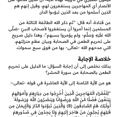
الأنصار أي المهاجرين يستغفرون لهم، وقيل إنهم هم
الذين أسلموا من بعد الذين تبوّءوا الدار.
عن قتادة، أنه قال: “ثم ذكر الله الطائفة الثالثة من
المسلمين إنما أمروا أن يستغفروا لأصحاب النبيّ -صَلَّى
الله عَلَيْهِ وَسَلَّم- ولم يؤمروا بسبهم”، وهذا دليل صريح
على تحريم الطعن في الصحابة وبيان عظم منزلتهم،
التي مدحهم الله -تعالى- بها من فوق سبع سموات.
خلاصة الإجابة
بذلك نخلص إلى أن إجابة السؤال: ما الدليل على تحريم
الطعن بالصحابة من سورة الحشر؟
هو من الآية الثامنة إلى الآية العاشرة في قوله -تعالى-:
“لِلْفُقَرَاءِ الْمُهَاجِرِينَ الَّذِينَ أُخْرِجُوا مِن دِيَارِهِمْ وَأَمْوَالِهِمْ
يَبْتَغُونَ فَضْلًا مِّنَ اللَّهِ وَرِضْوَانًا وَيَنصُرُونَ اللَّهَ وَرَسُولَهُ ۚ
أُولَٰئِكَ هُمُ الصَّادِقُونَ (8) وَالَّذِينَ تَبَوَّءُوا الدَّارَ وَالْإِيمَانَ مِن
قَبْلِهِمْ يُحِبُّونَ مَنْ هَاجَرَ إِلَيْهِمْ وَلَا يَجِدُونَ فِي صُدُورِهِمْ