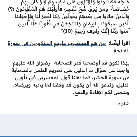
حَاجَةً مِّمَّا أُوتُوا وَيُؤْثِرُونَ عَلَىٰ أَنفُسِهِمْ وَلَوْ كَانَ بِهِمْ
خَصَاصَةٌ ۚ وَمَن يُوقَ شُحَّ نَفْسِهِ فَأُولَٰئِكَ هُمُ الْمُفْلِحُونَ (9)
وَالَّذِينَ جَاءُوا مِن بَعْدِهِمْ يَقُولُونَ رَبَّنَا اغْفِرْ لَنَا وَلِإِخْوَانِنَا
الَّذِينَ سَبَقُونَا بِالْإِيمَانِ وَلَا تَجْعَلْ فِي قُلُوبِنَا غِلًّا لِّلَّذِينَ
آمَنُوا رَبَّنَا إِنَّكَ رَءُوفٌ رَّحِيمٌ (10)”.
اقرأ أيضًا:
من هم المغضوب عليهم المذكورين في سورة
الفاتحة
بهذا نكون قد أوضحنا قدر الصحابة -رضوان الله عليهم-
وأجبنا عن سؤال ما الدليل على تحريم الطعن بالصحابة
من سورة الحشر، كما نقلنا قول المفسرين في تأويل
الدليل، وندعو الله أن يكون قد وفقنا لما يحبه ويرضاه،
ونتمنى لكم الإفادة والنفع.
شارك