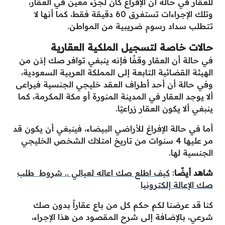
للعقار في حالة أن الإفراغ كان لجزء معين في العقار،
وتلك الإجراءات تستغرق 60 دقيقة فقط، كما أنها لا
تتطلب سداد رسوم ضريبية من المواطن.
حالات خاصة لتسجيل الملكية العقارية
في حالة أن العقار وقفًا فإنه ينبغي توافر صك إذن من
الهيئة القضائية التابعة إلى المملكة العربية السعودية،
وفي حالة أن أحد أطراف العقد خليجي الجنسية فيراعى
ألا يوجد العقار في المدينة المنورة أو مكة المكرمة، كما
ينبغي ألا يكون العقار زراعيًا.
أما في حالة الإفراغ للأراضي البيضاء، فينبغي أن يكون قد
مر عليها 4 سنوات من تاريخ امتلاك الشخص الخليجي
الجنسية لها.
شاهد أيضًا
:
كيف اطلع صك اعاله لعيالي .. شروط طلب
صك الإعالة إلكترونيا
كنا قد عرضنا لكم حكم كل من باع عقاراً بدون صك
شرعي، بالإضافة إلى شرح المقصود من هذا الإجراء،