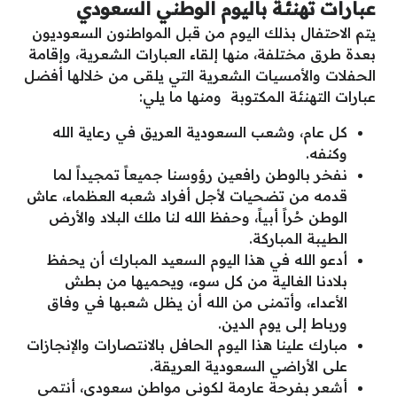
عبارات تهنئة باليوم الوطني السعودي
يتم الاحتفال بذلك اليوم من قبل المواطنون السعوديون
بعدة طرق مختلفة، منها إلقاء العبارات الشعرية، وإقامة
الحفلات والأمسيات الشعرية التي يلقى من خلالها أفضل
عبارات التهنئة المكتوبة ومنها ما يلي:
كل عام، وشعب السعودية العريق في رعاية الله
وكنفه.
نفخر بالوطن رافعين رؤوسنا جميعاً تمجيداً لما
قدمه من تضحيات لأجل أفراد شعبه العظماء، عاش
الوطن حُراً أبياً، وحفظ الله لنا ملك البلاد والأرض
الطيبة المباركة.
أدعو الله في هذا اليوم السعيد المبارك أن يحفظ
بلادنا الغالية من كل سوء، ويحميها من بطش
الأعداء، وأتمنى من الله أن يظل شعبها في وفاق
ورباط إلى يوم الدين.
مبارك علينا هذا اليوم الحافل بالانتصارات والإنجازات
على الأراضي السعودية العريقة.
أشعر بفرحة عارمة لكوني مواطن سعودي، أنتمي