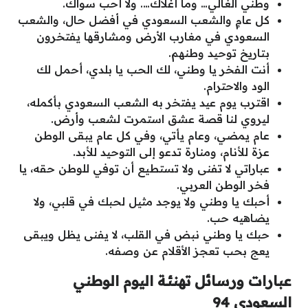
وطني الغالي… وما أغلاك…. ولا أحب سواك.
كل عامٍ والشعب السعودي في أفضل حال، والشعب
السعودي في مغارب الأرض ومشارقها يفتخرون
بتاريخ توحيد وطنهم.
أنت الفخر يا وطني، لك الحب يا بلدي، أحمل لك
الود والاحترام.
اقترب يوم عيد يفتخر به الشعب السعودي بأكمله،
ليروي لنا قصة عشق استمرت لشعب وأرض.
عام يمضي، وعام يأتي، وفي كل عام يبقى الوطن
عزة للأنام، ومنارة تدعو إلى التوحيد للأبد.
عباراتي لا تفنى ولا تستطيع أن توفي للوطن حقه، يا
فخر الوطن العربي.
أحبك يا وطني ولا يوجد مثيل لحبك في قلبي، ولا
يضاهيه حب.
حبك يا وطني نبض في القلب، لا يفنى يظل ويبقى
يعج بحب تعجز الأقلام عن وصفه.
عبارات ورسائل تهنئة اليوم الوطني
السعودي 94