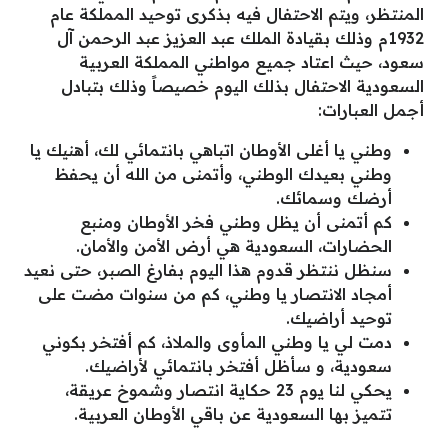
المنتظر، و
يتم الاحتفال فيه بذكرى توحيد المملكة عام
1932م وذلك بقيادة الملك عبد العزيز عبد الرحمن آل
سعود، حيث اعتاد جميع مواطني المملكة العربية
السعودية الاحتفال بذلك اليوم خصيصاً وذلك بتبادل
أجمل العبارات:
وطني يا أغلى الأوطان اتباهي بانتمائي لك، أهنيك يا
وطني بعيدك الوطني، وأتمنى من الله أن يحفظ
أرضك وسمائك.
كم أتمنى أن يظل وطني فخر الأوطان ومنبع
الحضارات، السعودية هي أرض الأمن والأمان.
سنظل ننتظر قدوم هذا اليوم بفارغ الصبر، حتى نعيد
أمجاد الانتصار يا وطني، كم من سنوات مضت على
توحيد أراضيك.
دمت لي يا وطني المأوى والملاذ، كم أفتخر بكوني
سعودية، و سأظل أفتخر بانتمائي لأراضيك.
يحكي لنا يوم 23 حكاية انتصار وشموخ عريقة،
تتميز بها السعودية عن باقي الأوطان العربية.