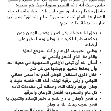
خاص حيث أنه دائم التغيير سنوياً، حيث يتم تغييره
بشكل منتظم متناسق مع حلول تلك المناسبة، وقد جاء
الشعار هذا العام تحت مسمى ” نحلم ونحقق” ومن أبرز
عبارات التهنئة بذلك اليوم:
يحق لنا الاحتفاء بكل اعتزاز وفخر بالوطن ومن
يحكمه، دام لنا كرمك يا وطن ودمنا بخير على
أرضك.
وطني الحبيب….كل عام وأنت المرجع للعزة
والكرامة، الذي أشعر وأنتمي لها.
أسأل الله أن تبقى الأراضي السعودية في معية الله،
وأن يحفظ شعبها وجيشها من كل شر.
خلال ذكرى استقلال الوطن أقدم له أسمى معاني
التهاني وأرقى برقية تهنئة، أدام الله فضله عليك يا
وطن، ورفع رايتك الله، وجعلك في مقدمات الأُمم.
كل عام والسعودية أفضل الأوطان وأعرقها.
يا فخر الأوطان يا دار النعم يا منبع الإسلام والتدين، يا
فخر العرب رعاك الله يا وطن.
عام جديد سعيد على المملكة العربية السعودية،