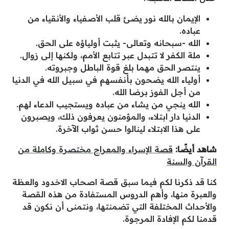
الإيمان بالله نور يضئ قلب الأصفياء والأنقياء من
عباده.
الله -سبحانه وتعالى- يثبت أولياؤه على الحق.
ملة الكفر لا تتبدل عبر تتابع الأمم، ولكنها إلى زوال.
ينتصر الحق مهما بلغ قوة الباطل وجبروته.
أولياء الله يضحون بأنفسهم في سبيل الله في الدنيا
من أجل الفوز برضا الله.
الله ينجي من يشاء من عباده ويستجيب الدعاء لهم.
الدنيا دار ابتلاء، والمؤمنون يعرفون ذلك، ويصبرون
على هذا الابتلاء لينالوا حسن ثواب الآخرة.
شاهد أيضًا:
قصة الإسراء والمعراج مختصرة وكاملة من
القرآن والسنة
كنا قد ذكرنا لكم فيما سبق قصة اصحاب الاخدود والعظة
والعبرة منها، وأهم الدروس المستفادة من هذه القصة
والأحداث المختلفة التي تضمنتها، ونتمنى أن نكون قد
قدمنا لكم الإفادة المرجوة.