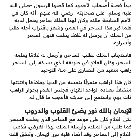
تبدأ قصة أصحاب الأخدود كما قصها الرسول -صلى الله
عليه وسلم- على صحابته -رضي الله عنهم- أنه كان في
الأمم السابقة ملك، وكان لهذا الملك ساحر يعمل لديه،
فلما كبر هذا الساحر في العمر، وشعر باقتراب أجله طلب
من الملك أن يرسل له غلامًا يعلمه فنون السحر
وأسراره.
فاستجاب الملك لطلب الساحر، وأرسل له غلامًا يعلمه
السحر، وكان الغلام في طريقه الذي يسلكه إلى الساحر
راهب متعبد من النصارى على ملة التوحيد.
كان هذا الراهب منعزلًا بنفسه عن الدنيا وملاذها وفتنتها
منشغلًا بعبادة الواحد القهار، فجلس الغلام بجوار الراهب
ذات يوم، واستمع إلى حديثه فأعجبه ما قال له.
الإيمان بالله نور يضئ القلوب والدروب
لكن الغلام كان على موعد مع الساحر الذي يعلمه السحر
كما طلب من الملك، وأرسله الملك لهذا الغرض، فذهب
الغلام إلى الساحر وقد أضاء قلبه نور الإيمان، وتعلق قلبه