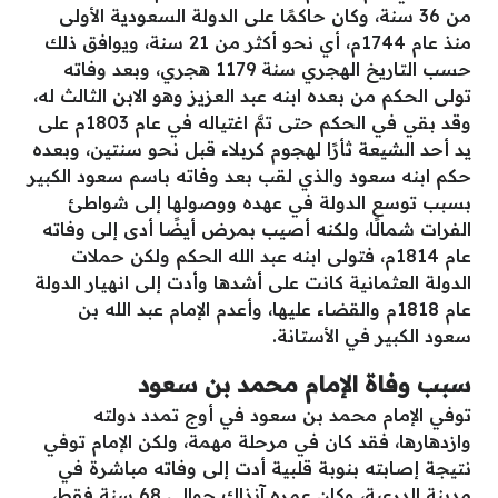
من 36 سنة، وكان حاكمًا على الدولة السعودية الأولى
منذ عام 1744م، أي نحو أكثر من 21 سنة، ويوافق ذلك
حسب التاريخ الهجري سنة 1179 هجري، وبعد وفاته
تولى الحكم من بعده ابنه عبد العزيز وهو الابن الثالث له،
وقد بقي في الحكم حتى تمَّ اغتياله في عام 1803م على
يد أحد الشيعة ثأرًا لهجوم كربلاء قبل نحو سنتين، وبعده
حكم ابنه سعود والذي لقب بعد وفاته باسم سعود الكبير
بسبب توسع الدولة في عهده ووصولها إلى شواطئ
الفرات شمالًا، ولكنه أصيب بمرض أيضًا أدى إلى وفاته
عام 1814م، فتولى ابنه عبد الله الحكم ولكن حملات
الدولة العثمانية كانت على أشدها وأدت إلى انهيار الدولة
عام 1818م والقضاء عليها، وأعدم الإمام عبد الله بن
سعود الكبير في الأستانة.
سبب وفاة الإمام محمد بن سعود
توفي الإمام محمد بن سعود في أوج تمدد دولته
وازدهارها، فقد كان في مرحلة مهمة، ولكن الإمام توفي
نتيجة إصابته بنوبة قلبية أدت إلى وفاته مباشرة في
مدينة الدرعية، وكان عمره آنذاك حوالي 68 سنة فقط،