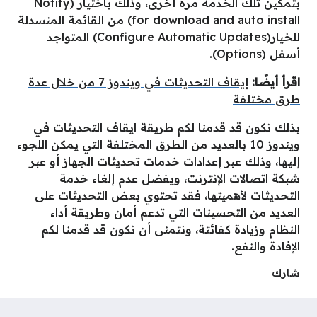
بتمكين تلك الخدمة مرة أخرى، وذلك باختيار (Notify
for download and auto install) من القائمة المنسدلة
للخيار(Configure Automatic Updates) المتواجد
أسفل (Options).
اقرأ أيضًا:
إيقاف التحديثات في ويندوز 7 من خلال عدة
طرق مختلفة
بذلك نكون قد قدمنا لكم طريقة ايقاف التحديثات في
ويندوز 10 بالعديد من الطرق المختلفة التي يمكن اللجوء
إليها، وذلك عبر إعدادات خدمات تحديثات الجهاز أو عبر
شبكة اتصالات الإنترنت، ويفضل عدم إلغاء خدمة
التحديثات لأهميتها، فقد تحتوي بعض التحديثات على
العديد من التحسينات التي تدعم أمان وطريقة أداء
النظام وزيادة كفائتة، ونتمنى أن نكون قد قدمنا لكم
الإفادة والنفع.
شارك