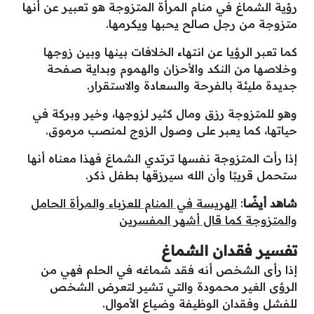
رؤية الشماغ في منام المرأة المتزوجة هو تعبير عن أنها
متزوجة من رجل صالح يحبها ويكرمها.
كما تعبر الرؤيا عن انتهاء الخلافات بينها وبين زوجها
وخلاصها من النكد والأحزان والهموم وبداية صفحة
جديدة مليئة بالفرحة والسعادة والاستقرار.
وهو للمتزوجة رزق ومال كثير لزوجها، وخير وبركة في
حياتها، كما يعبر على وصول الزوج لمنصب مرموق.
إذا رأت المتزوجة نفسها ترتدي الشماغ فهذا معناه أنها
ستحمل قريبًا وأن الله سيرزقها بطفل ذكر.
شاهد أيضًا
:
الهريسة في المنام للعزباء والمرأة الحامل
والمتزوجة كما قال أشهر المفسرين
تفسير فقدان الشماغ
إذا رأى الشخص أنه فقد شماغه في الحلم فهي من
الرؤى الغير محمودة والتي تشير لتعرض الشخص
للفشل وفقدان الوظيفة وضياع الأموال.