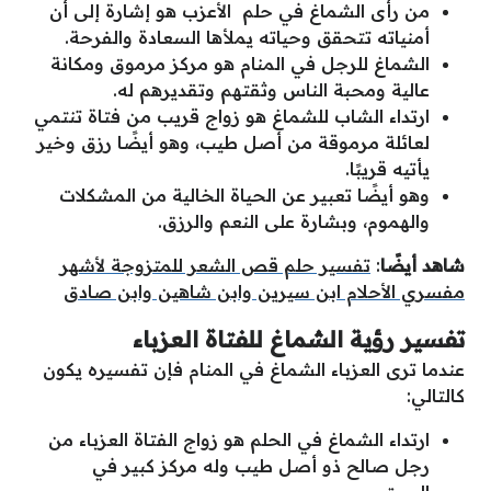
من رأى الشماغ في حلم الأعزب هو إشارة إلى أن
أمنياته تتحقق وحياته يملأها السعادة والفرحة.
الشماغ للرجل في المنام هو مركز مرموق ومكانة
عالية ومحبة الناس وثقتهم وتقديرهم له.
ارتداء الشاب للشماغ هو زواج قريب من فتاة تنتمي
لعائلة مرموقة من أصل طيب، وهو أيضًا رزق وخير
يأتيه قريبًا.
وهو أيضًا تعبير عن الحياة الخالية من المشكلات
والهموم، وبشارة على النعم والرزق.
شاهد أيضًا
:
تفسير حلم قص الشعر للمتزوجة لأشهر
مفسري الأحلام ابن سيرين وابن شاهين وابن صادق
تفسير رؤية الشماغ للفتاة العزباء
عندما ترى العزباء الشماغ في المنام فإن تفسيره يكون
كالتالي:
ارتداء الشماغ في الحلم هو زواج الفتاة العزباء من
رجل صالح ذو أصل طيب وله مركز كبير في