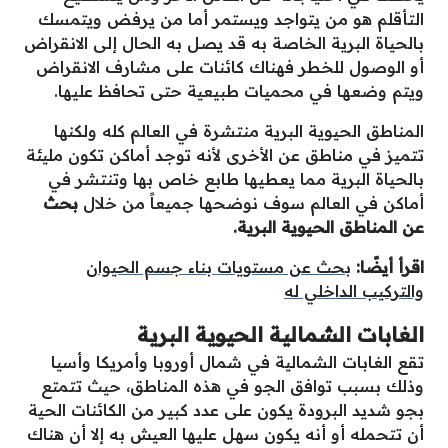
التأقلم هو من يتواجد ويستمر أما من يرفض ويتمسك
بالحياة البرية الخاصة به قد يصل به الحال إلى الانقراض
أو الوصول للخطر فهناك كائنات على مشارف الانقراض
ويتم وضعها في محميات طبيعية حتى تحافظ عليها.
المناطق الحيوية البرية منتشرة في العالم كله ولكنها
تتميز في مناطق عن الأخرى لأنه توجد أماكن تكون مليئة
بالحياة البرية مما يعطيها طابع خاص بها وتنتشر في
أماكن في العالم سوف نوضحها جميعاً من خلال
بحث
عن المناطق الحيوية البرية.
اقرأ أيضًا:
بحث عن مستويات بناء جسم الحيوان
والتركيب الداخلي له
الغابات الشمالية الحيوية البرية
تقع الغابات الشمالية في شمال أوروبا وأمريكا وأسيا
وذلك بسبب توافق الجو في هذه المناطق، حيث تتمتع
بجو شديد البرودة يكون على عدد كبير من الكائنات الحية
أن تتحمله أو أنه يكون سهل عليها العيش به إلا أن هناك