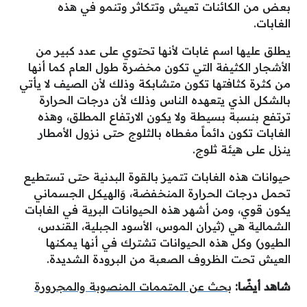
بعض من الكائنات تعيش وتتكاثر وتنمو في هذه
الغابات.
يطلق عليها اسم غابات لأنها تحتوي على عدد كبير من
الأشجار الكثيفة التي تكون مخضرة طول العام كما أنها
من كثرة كثافتها تكون متشابكة وذلك لأن الصيف لا يأتي
بالشكل الذي يتعهده الناس وذلك لأن درجات الحرارة
ترتفع بنسبة بسيطة ولا يكون الارتفاع المطلق، وهذه
الغابات تكون دائماً مغطاه بالثلوج حتى نزول الأمطار
ينزل على هيئة ثلوج.
حيوانات هذه الغابات تتميز بالقوة البدنية حتى تستطيع
تحمل درجات الحرارة المنخفضة، وَالهيكل الجسماني
يكون قوي، ومن أشهر هذه الحيوانات البرية في الغابات
الشمالية هي (ثيران الموس، الأسود الجبلية، القندس،
الطيور) وكل هذه الحيوانات تشترك في أنها يمكنها
العيش تحت الظروف الصعبة من البرودة الشديدة.
شاهد أيضًا:
بحث عن المتممات المنصوبة والمجرورة