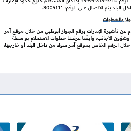
التواصل مع خدمة آمر عبر الهاتف على هذا الرقم 9714-313-9999+ إذا كان المستعلم خارج حدود الإمارات
بلد يتم الاتصال على الرقم: 8005111.
واز بالخطوات
م عن تأشيرة الإمارات برقم الجواز أبوظبي من خلال موقع آمر
مة وشؤون الأجانب، وأيضًا عرضنا خطوات الاستعلام بواسطة
خلال الرقم الخاص بموقع آمر سواء من داخل البلد أو خارجها،