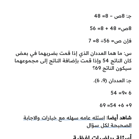
جـ: 8ص – 8= 48
8ص= 48 + 8= 56
فإن ص= 56÷ 8= 7
س: ما هما العددان الذي إذا قمت بضربهما في بعض
كان الناتج 54 وإذا قمت بإضافة الناتج إلى مجموعهما
سيكون الناتج 69؟
جـ: العددان (9، 6).
6 ×9= 54
9+ 6+ 54= 69
شاهد أيضا:
اسئله عامه سهله مع خيارات والاجابة
الصحيحة لكل سؤال
أسئلة
رياضيات
لفظية