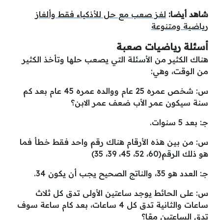
شاهد أيضا:
لغز صعب مع حل للأذكياء فقط وألغاز
رياضية ومتنوعة
أسئلة رياضيات صعبة
هناك الكثير من الأسئلة التي يصعب حلها وتأخذ الكثير
من الوقت، وهي:
س: شخص عمره 25 عام ووالده عمره 45 عام بعد كم
سنة سيكون عمر الأب ضعف عمر الابن؟
جـ: بعد 5 سنوات.
س: من بين هذه الأرقام هناك رقم واحد فقط خطأ فما
هو ذلك الرقم(60، 52، 45، 39، 35)
جـ: العدد هو 35، والناتج الصحيح يجب أن يكون 34.
س: على الحائط يوجد ساعتين الأولى تدق كل ثلاث
ساعات والثانية تدق كل 4 ساعات، بعد كام ساعة سوف
تدق الساعتين معًا؟