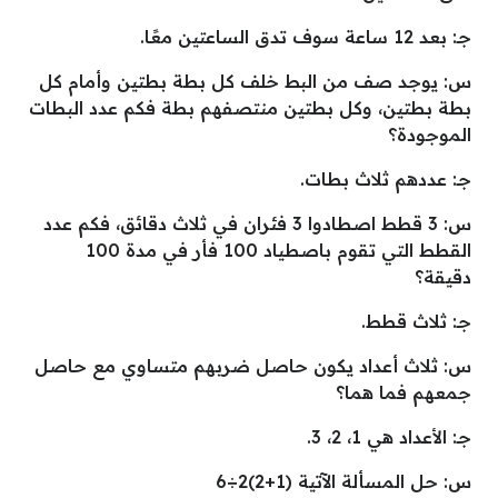
جـ: بعد 12 ساعة سوف تدق الساعتين معًا.
س: يوجد صف من البط خلف كل بطة بطتين وأمام كل
بطة بطتين، وكل بطتين منتصفهم بطة فكم عدد البطات
الموجودة؟
جـ: عددهم ثلاث بطات.
س: 3 قطط اصطادوا 3 فئران في ثلاث دقائق، فكم عدد
القطط التي تقوم باصطياد 100 فأر في مدة 100
دقيقة؟
جـ: ثلاث قطط.
س: ثلاث أعداد يكون حاصل ضربهم متساوي مع حاصل
جمعهم فما هما؟
جـ: الأعداد هي 1، 2، 3.
س: حل المسألة الآتية (1+2)2÷6