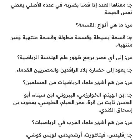
جـ: معناها العدد إذا قمنا بضربه في عدده الأصلي يعطي
نفس القيمة.
س: ما هي أنواع القسمة؟
جـ: قسمة بسيطة وقسمة مطولة وقسمة منتهية وغير
منتهية.
س: إلى أي عصر يرجع ظهور علم الهندسة الرياضية؟
جـ: يعود إلى حضارة بلاد الرافدين والمصريين القدماء.
س: من هم أشهر علماء الرياضيات من المسلمين؟
جـ: ابن الهيثم، الخوارزمي، البيروني، ابن سيناء، أبو
الحسن ثابت بن قرة، عمر الخيام، الطوسي، يعقوب بن
إسحاق الكندي.
س: من هم أشهر علماء الغرب في الرياضيات؟
جـ: إقليدس، فيثاغورث، أرشميدس، لويس كوشي،