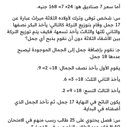
أما سعر 7 صناديق هو: 24× 7= 168 جنيه.
س: شخص توفى وترك لأولاده الثلاثة ميراث عبارة عن
17 جمل وقام بتوزيع التركة كالتالي: يأخذ البكر نصفها
والثاني ثلثها والثالث يأخذ تسعها، فكيف يتم توزيع التركة
بين الأشقاء الثلاثة دون أن نقوم بذبح أي جمل؟
جـ: نقوم بإضافة جمل إلى الجمال الموجودة ليصبح
عددها 18 جمل.
يقوم الأول بأخذ نصف الجمال: 18÷ 2= 9.
يأخذ الثاني الثلث: 18÷ 3= 6.
يأخذ الثالث التسع: 18÷ 9= 2.
يكون الناتج في النهاية 17 جمل، ثم نأخذ الجمل الذي
أضفناه في البداية.
س: فصل يحتوي على 25 طالب رسب منهم في الامتحان
40% فكم عدد الطلاب الناجحين في الفصل؟