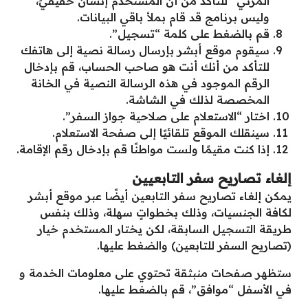
المرئي” للتأكد من أن المستخدم إنسانٌ حقيقيٌ،
وليس برنامج قد قام بملأ باقي البيانات.
قم بالضغط على كلمة “تسجيل”.
سيقوم موقع أبشر بإرسال رسالة نصية إلى هاتفك
للتأكد من أنك أنت هو صاحب الحساب، قم بإدخال
الرقم الموجود في هذه الرسالة النصية في الخانة
المخصصة لذلك في الشاشة.
اختار “الاستعلام على صلاحية جواز السفر”.
سينقلك الموقع تلقائيًا إلى صفحة الاستعلام.
إذا كنت مقيمًا ولست مواطنًا قم بإدخال رقم الإقامة.
إلغاء تصاريح سفر التابعيين
يمكن إلغاء تصاريح سفر التابعين أيضًا عبر موقع أبشر
لكافة الجنسيات، وذلك بخطواتٍ سهلة، وذلك بنفس
طريقة التسجيل السابقة، لكن يختار المستخدم خيار
(تصاريح السفر للتابعين) والضغط عليها.
ستظهر صفحات منبثقة تحتوي على معلومات الخدمة و
في الأسفل “موافق”، قم بالضغط عليها.