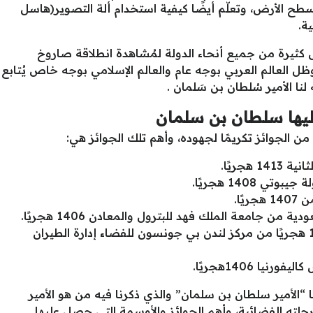
ات) على بُعد 320 كم من سطح الأرض، وتعلّم أيضًا كيفية استخدام ألة التصوير(هاسل
جاءت أشخاص كثيرة من جميع أنحاء الدولة لمُشاهدة انطلاقة صاروخ
ل العالم العربي بوجه عام والعالم الإسلامي بوجه خاص يُتابع
نا الأمير سُلطان بن سَلمان .
ليها سلطان بن سلمان
ن الجوائز تكريمًا لجهوده، وأهم تلك الجوائز هي:
هجريًا.
1408 هجريًا.
ًا.
ن جامعة الملك فهد للبترول والمعادن 1406 هجريًا.
حصل على شهادة تقدير في عام 1405 هجريًا من مركز لندن بي جونسون للفضاء إدارة الطيران
ا 1406هجريًا.
“الأمير سلطان بن سلمان” والذي ذكرنا فيه من هو الأمير
لته الفضائية، وأهم الجوائز والأوسمة التي حصل عليها.