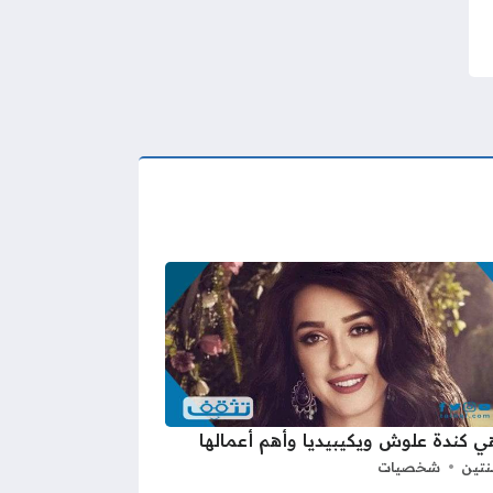
 كندة علوش ويكيبيديا وأهم أعمالها
نتين
شخصيات