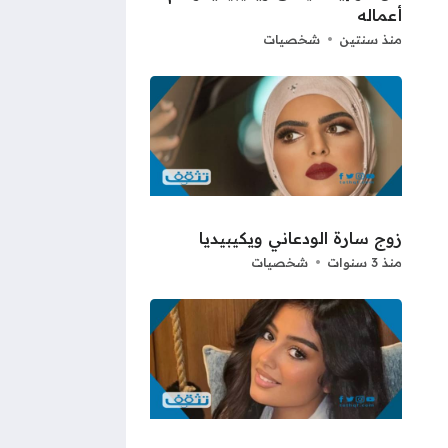
أعماله
منذ سنتين
شخصيات
زوج سارة الودعاني ويكيبيديا
منذ 3 سنوات
شخصيات