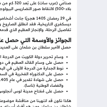
صناعي (عرب س
بلاد-500) لالتقاط صور التضاريس البيولوجية.
في 29 رمضان 1405 هجريًا 
ديسكفري التاريخية، فقد انطلق الصاروخ وظ
تفاصيل الرحلة، والإنجاز العظيم الذي قدمه ل
الجوائز والأوسمة التي حصل ع
حصل الأمير سلطان بن سَلمان على العديد م
وسام تحرير دولة الكويت من الدرجة الثانية 1413 
حصل على وسام القائد العظيم في دولة جيبوتي 
نوط الجدارة من الدرجة الأولى في اليمن 1407 هجري
حصل على الدكتوراه الفخرية في السعودية م
والفضاء الوطنية (ناسا).
حصل على مُفتاح مدينة لوس أنجلوس كاليفورني
هكذا نكون قد انتهينا من مناقشة موضوعنا 
سُلطان بن سلمان ومن هم أفراد أسرته، ورح