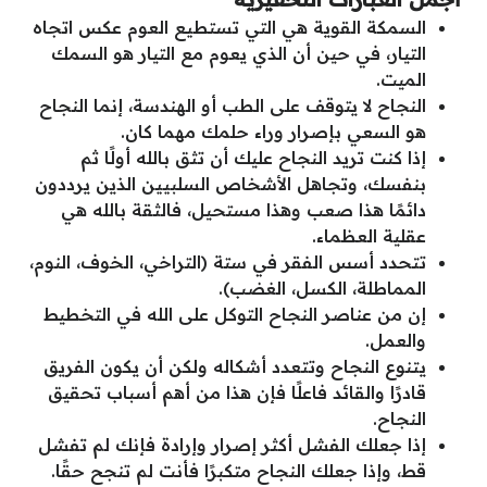
السمكة القوية هي التي تستطيع العوم عكس اتجاه
التيار، في حين أن الذي يعوم مع التيار هو السمك
الميت.
النجاح لا يتوقف على الطب أو الهندسة، إنما النجاح
هو السعي بإصرار وراء حلمك مهما كان.
إذا كنت تريد النجاح عليك أن تثق بالله أولًا ثم
بنفسك، وتجاهل الأشخاص السلبيين الذين يرددون
دائمًا هذا صعب وهذا مستحيل، فالثقة بالله هي
عقلية العظماء.
تتحدد أسس الفقر في ستة (التراخي، الخوف، النوم،
المماطلة، الكسل، الغضب).
إن من عناصر النجاح التوكل على الله في التخطيط
والعمل.
يتنوع النجاح وتتعدد أشكاله ولكن أن يكون الفريق
قادرًا والقائد فاعلًا فإن هذا من أهم أسباب تحقيق
النجاح.
إذا جعلك الفشل أكثر إصرار وإرادة فإنك لم تفشل
قط، وإذا جعلك النجاح متكبرًا فأنت لم تنجح حقًا.