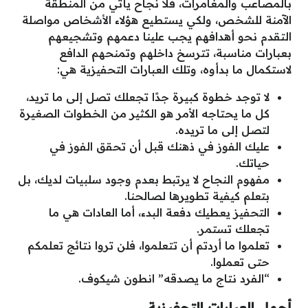
بالمصاعب والمغامرات، فلا نجاح يأتي من المنطقة
الآمنة للشخص، ولكي يستطيع هؤلاء الأشخاص مواصلة
التقدم نحو أهدافهم يجب علينا دعمهم وتشجيعهم
بعبارات مناسبة، تترسخ داخلهم وتمنحهم الدافع
لاستكمال ما بدأوه، وتلك العبارات التحفيزية هي:
لا توجد خطوة كبيرة جدًا تجعلك تصل إلى ما تريد،
كل ما يحتاجه الأمر هو الكثير من الخطوات الصغيرة
لتصل إلى ما تريده.
عليك الفوز في ذهنك قبل أن تحقق الفوز في
حياتك.
مفهوم النجاح لا يرتبط بعدم وجود سلبيات لديك، بل
بتعلم كيفية تطويرها لصالحنا.
التحفيز يعطيك دفعة البدء، أما العادات هي ما
تجعلك تستمر.
تعلموا ما أردتم أن تتعلموا، فلن تروا نتائج تعلمكم
حتى تعملوا.
“الفرد نتاج ما يصدقه” انطون شيكوف.
أجمل العبارات التحفيزية