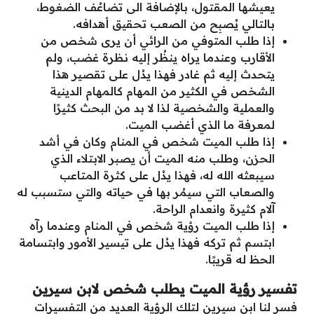
يعيشها المقتول، بالإضافة الى تضاعُف الضغوط،
بالتالي يُصبِح من الصعب تحقيق أهدافه.
إذا طلب المتوفي من الرائي أن يرى شخص من
الأقارب وعندما يراه ينظُر إليه نظرة غضب، ولم
يتحدث إليه ثم غادر فهذا يدُل على تقصير هذا
الشخص في الكثير من المهام كالمهام الدينية
والعملية والشخصية لذا لا بد من البحث كثيرًا
لمعرفة ما الذي أغضب الميت.
إذا طلب الميت شخص في المنام وكان في أشد
الحزن، وطلب منه الميت أن يصبر الابتلاء الذي
سيبعثه الله له، فهذا يدُل على كثرة المتاعب
والصعاب التي سيمُر بها في حياته والتي ستسبب له
آلام كثيرة وانعدام الراحة.
إذا طلب الميت رؤية شخص في المنام وعندما رآه
ابتسم ثم تركه فهذا يدُل على تيسير الأمور وابتسامة
الحظ له قريبًا.
تفسير رؤية الميت يطلب شخص
لابن سيرين
فسر لنا ابن سيرين لتلك الرؤية العديد من التفسيرات