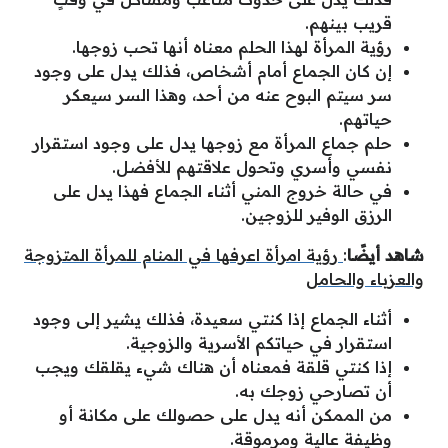
قريب بينهم.
رؤية المرأة لهذا الحلم معناه أنها تحب زوجها.
إن كان الجماع أمام أشخاص، فذلك يدل على وجود
سر سيتم البوح عنه من أحد، وهذا السر سيعكر
حياتهم.
حلم جماع المرأة مع زوجها يدل على وجود استقرار
نفسي وأسري وتحول علاقتهم للأفضل.
في حالة خروج المني أثناء الجماع فهذا يدل على
الرزق الوفير للزوجين.
شاهد أيضًا
:
رؤية امرأة اعرفها في المنام للمرأة المتزوجة
والعزباء والحامل
أثناء الجماع إذا كنتي سعيدة، فذلك يشير إلى وجود
استقرار في حياتكم الأسرية والزوجية.
إذا كنتي قلقة فمعناه أن هناك شيء يقلقك ويجب
أن تصارحي زوجك به.
من الممكن أنه يدل على حصولك على مكانة أو
وظيفة عالية ومرموقة.