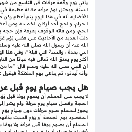
يأتي يَوم وقفة عرفات في التاسع من شهر 
السنة، ويحتل يَومُ عرفة مكانة عظيمة في
الأفضلية أنه في هذا اليوم يتم أعظم ركن
الحرام، والحج أحد أركان الخمسة ومن أع
الحج، ومن فاته الوقوف بعرفة فإن حجه با
دلت العديد من الأحاديث على فضل يَوْم عَر
الله عنه أن رسول الله صلى الله عليه وسلم قال: 
التي بعدهُ ، والسنةَ التي قبلهُ”، وفي هذا ا
أكثر يوم يعتق الله تعالى فيه عبادًا من ا
أن النبي صلى الله عليه وسلم قال: “ما من يومٍ أك
وأنه لَيدنو ، ثم يباهي بهم الملائكةَ فيقول :
هل يجب صيام يوم قبل عر
لا يجب على المسلم أن يصوم يومًا قبل يَوْ
الحجة وفضل صيام يوم عرفة ولم يشر إلى ص
يجوز للمسلم صوم عرفات دون صِيام يَوْم قبل
المقصود يَوم الجمعة أو يَوْم السبت بذاته
المسلم أن يصوم يومًا قبل عَرفة ولا يومًا بع
فضيلة والصيام فيها خير من الصيام فيما سوا