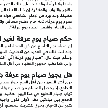
واجبًا ولا فرضًا، وقد دلت على ذلك الكثي
بالأجر والثواب والمغفرة إن شاء الله تعال
عظيمًا، وقد ورد عن الإمام الشافعي قوله 
صوم يوم عرفة، لأنه حاج مضح مسافر، ولت
على الدعاء، وأفضل الدعاء يوم عرفة”.
حكم صيام يوم عرفة لغير ا
إن صيام يوم التاسع من ذي الحجة لغير ا
وقد ثبت ذلك في العديد من الأحاديث النبو
وسلّم حيث قال: “صيامُ يومِ عَرفةَ إنّي أحْتسبُ
وإلى هذا ذهب جمهور الفقهاء من أهل العلم
هل يجوز صيام يوم عرفة بن
يرى أكثر الفقهاء من أهل العلم جواز صيام
التطوع، إذ يحصل المسلم من صِيام عرَفة 
ثواب صِيام التطوع في هذا اليوم العظيم، 
الجمع بين عبادتين معًا، الأولى تكون واجبة
كثير من الأحيان يجوز التشريك للمسلم، فإ