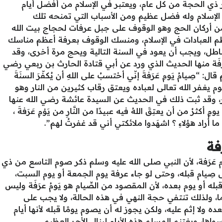
ذي الحجة من كل عام، ويعتبر في الإسلام من أفضل أيام
 الإسلام وله فضل عظيم ومن الأسباب التي تمنحه تلك
 من أركان الحج وهو الوقوف على جبل عرفات لحجاج بيت الله
ظم العبادات في الإسلام، ومنسك الوقوف بعرفة أعظم مناسك
طل، ويجب أن يعود في السنة التالية ويحج مرة أخرى، وقد
َفَة منها الحديث الذي ورد عن أبي قتادة الحارث بن ربعي رضي
“صِيامُ يَومِ عَرَفةَ إنّي أحْتسبُ على اللهِ أن يُكفّرَ السنَةَ
ليَوم يغفر الله تعالى لعباده ويعتق رقاب كثيرين من النار وهو
لنار، وقد ثبت ذلك في الحديث عن السيدة عائشة رضي الله عنها
ثرُ من أن يعتِقَ اللهُ فيه عبيدًا من النَّارِ من يَوْمِ عَرَفةَ ،
 ما أراد هؤلاءِ ؟ اشهَدوا ملائكتي أني قد غفرتُ لهم”.
فة
م عَرَفة، لأن النبي صلى الله عليه وسلم ذكر صوم التاسع من ذي
ِيام قبله، وحتى لو جاء عرفة يوم الجمعة أو يوم السبت،
ه أو يوم بعده، لأن المقصود من الصِّيام هو يَومُ عرَفَة وليس
ما، ولذلك تنتفي حجة النهي في هذه الحالة، ولا يجب على
ده ولا إثم عليه، ولكن يجوز له أن يصوم يومًا قبله لأنها أيام
ها، ويغتنم المسلم هذه الأيام لينال الأجر العظيم.