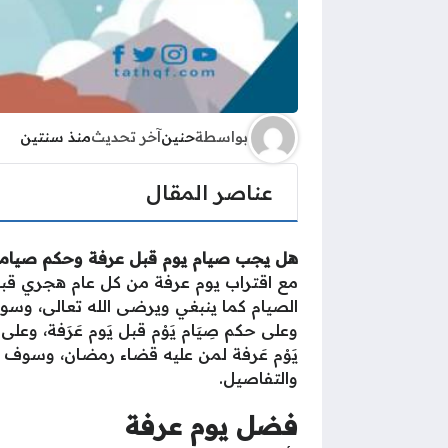
بواسطة
حنين
آخر تحديث
منذ سنتين
عناصر المقال
هل يجب صيام يوم قبل عرفة وحكم صيام
مع اقتراب يوم عرفة من كل عام هجري قبل 
الصيام كما ينبغي ويرضى الله تعالى، وسوف
وعلى حكم صِيَام يَوْم قبل يَوم عَرَفة، وعل
يَوْم عَرفة لمن عليه قضاء رمضان، وسوف
والتفاصيل.
فضل يوم عرفة