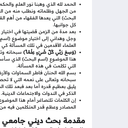
الحمد لله الذي وهبنا نور العلم والح
من الجهل وظلماته ونطلب منه من الع
البحث) التي يعدها الفقهاء من أهم ا
كل جوانبها.
بعد مدة من الزمن قضيتها في اختيار 
وجل وهداني إلى اختيار موضوع (اسم 
العلماء الأقدمين في تلك المسألة كي 
(
وَسِعَ رَبِّي كُلَّ شَيْءٍ عِلْمًا ۗ
)
سبحانه وتع
هذا الموضوع (اسم البحث) الذي سـأسرد
التي تكلمت في هذه المسألة.
بسم الله الحنان فاطر السماوات والأر
سبحانه وتعالى على نعمه التي لا تحص
يليق بعظيم قدره أما بعد فبعد تلك 
الذكر في الندوات والاجتماعات الدينية.
إن الكلمات تلتصاغر أمام هذا الموضوع
المصادر وعظم قدر المتكلمين فيه من 
مقدمة بحث ديني جامعي