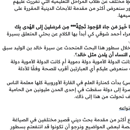
ٍ مختلف عن طلاب المراحل التعليمية التي تقررت عليهم
ور سنعرض أكثر من مقدمة للأبحاث الدينية المقررة على
يعها.
ا خَـيـرَ مَن جاءَ الوُجودَ تَحِيَّةً*** مِـن مُرسَلينَ إِلى الهُدى بِكَ
شعراء أحمد شوقي كي أبدأ بها الكلام عن بحثي المتعلق بسيرة
خلال سطور هذا البحث المتحدث عن سيرة خالد بن الوليد سبق
النساء أن يلدن مثل خالد
؟.
ت الدولة الأموية دولة دموية أم كانت الدولة الأموية دولة
سنعرض عليكم أي العبارتين أقرب للصحة وفقًا للأدلة
بدأت كمنارة العلم في القارة الأوروبية كلها معلمة الناس
صرة إلى دولة سقطت في إحدى المدن مليونين من الحامية
ف تحولت من هذا إلى ذاك.
واعه
 أكثر من مقدمة بحث ديني قصير مختلفين في الصياغة
صة لبعض المواضيع ونرجو أن تكونوا قد انتفعتم بسطور