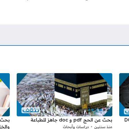
يبراني PDF و DOC
بحث عن الحج pdf و doc جاهز للطباعة
والخا
منذ سنتين
دراسات وأبحاث