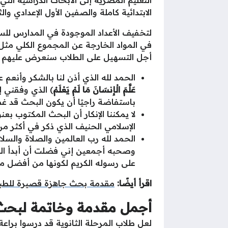
التعليم المصرية إلى الأبحاث الدراسية ال
الابتدائية كاملة والصفين الأول الإعدادي وال
لتخفيف الأعداد الموجودة في المدارس للسن
في المواد الخارجة عن المجموع الكلي مثل 
أجل التسهيل على الطلاب سنعرض عليهم عدد
الحمد لله الذي أذن لنا بالشكر وأنعم عل
عَلَّمَ الْإِنسَانَ مَا لَمْ يَعْلَمْ
) الذي وفقني 
باستفاضة راجيًا أن يكون البحث قد 
لا يمكننا الإنكار أن البحث المكتوب ب
الإسلامي الحنيف الذي ذكر في أكثر من 
الحمد لله رب العالمين والصلاة والسل
وصحبه أجمعين إني فضلت أن أبدأ البح
على رسوله الكريم لكونها من أفضل ما 
اقرأ أيضًا:
مقدمة بحث جاهزة قصيرة للطبا
أجمل مقدمة وخاتمة لبحث د
لعل طلاب المرحلة الثانوية قد درسوا برا