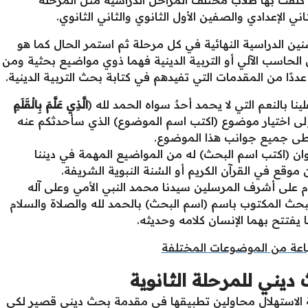
تي كلفت بها طلاب مختلف المراحل الدراسية مثل المرحلة
ثاني الإعدادي والصفين الأول الثانوي والثاني الثانوي.
ين الدراسية النهائية في كل مرحلة ثم استمر الحال كما هو
الحاسب الآلي أو التربية الدينية فهما ذوي مواضيع بحثية ومن
ًا من المقدمات التي تفيدهم في كتابة بحث التربية الدينية.
ينا بالنعم التي لا يحمد أحدٌ سواه الحمد لله (
الَّذِي عَلَّمَ بِالْقَلَمِ
إلى اختيار موضوع (اكتب اسم الموضوع) الذي سأحدثكم عنه
غطى جميع جوانب هذا الموضوع.
عنوان (اكتب اسم البحث) له من المواضيع المهمة في ديننا
موقع في القرآن الكريم أو السُنة النبوية الشريفة.
ام على أشرف المرسلين سيدنا محمد النبي الأمي وعلى آله
ث المكتوب باسم (اسم البحث) بالحمد لله والصلاة والسلام
يفتتح بهما الإنسان كلامه وحديثه.
عة من الموضوعات المختلفة
يني للمرحلة الثانوية
عة الاستهلال محاولين تطبيقها في مقدمة بحث ديني قصير لكي