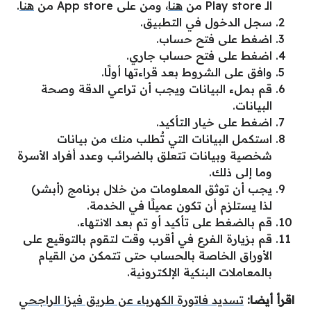
الـ Play store من
هنا
، ومن على App store من
هنا
.
سجل الدخول في التطبيق.
اضغط على فتح حساب.
اضغط على فتح حساب جاري.
وافق على الشروط بعد قراءتها أولًا.
قم بملء البيانات ويجب أن تراعي الدقة وصحة
البيانات.
اضغط على خيار التأكيد.
استكمل البيانات التي تُطلب منك من بيانات
شخصية وبيانات تتعلق بالضرائب وعدد أفراد الأسرة
وما إلى ذلك.
يجب أن توثق المعلومات من خلال برنامج (أبشر)
لذا يستلزم أن تكون عميلًا في الخدمة.
قم بالضغط على تأكيد أو تم بعد الانتهاء.
قم بزيارة الفرع في أقرب وقت لتقوم بالتوقيع على
الأوراق الخاصة بالحساب حتى تتمكن من القيام
بالمعاملات البنكية الإلكترونية.
اقرأ أيضا:
تسديد فاتورة الكهرباء عن طريق فيزا الراجحي