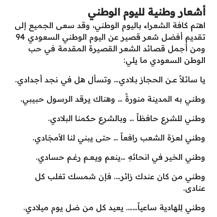
أشعار وطنية لليوم الوطني
اهتم كافة الشعراء باليوم الوطني، وقد سعى الجميع إلى
تقديم أفضل شعر قصير عن اليوم الوطني السعودي 94
ومن أجمل قصائد الشعر القصيرة المقدمة في حب
الوطن السعودي ما يلي:
يا سائـلاً عـــن الحجاز بـلادي… وتسأل هل في نجد أجدادي.
وطنـي به المدينة منورةً … وهناك يرقد الرسـول حبيبي.
وطنـي للشرع حافظاً … وبالشرع حكمنا البلادي.
وطني لعزة الشعب رافعاً … حتى يبني لنا الأمجَادي.
وطني الخير في انحائهِ …ينعم ويـعــم رغــم حسادي.
وطني من كان عندك زائر…. فإن شمسك تغلب كل
عنادى.
وطني لِلهادية ساعياً……. يعيد كل من ضل يوم ميلادي.