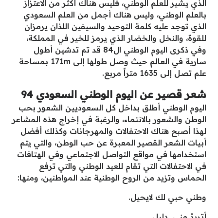
الذي يشير للعلم الوطني، فليس هناك أكثر من الاعتزاز
بالعلم الوطني، وليس هناك أجمل من العلم السعودي
الذي توجد عليه كلمة التوحيد والسيفين اللذان يرمزان
للقوة، والنخل والخضار الذي يرمز للخير في المملكة،
وفي ذكرى اليوم الوطني ال84 قد تم تدشين أطول
سارية في العالم حيث وصل طولها إلى 171m بمساحة
علم تصل إلى 1635 متراً مربع.
شعر قصير عن اليوم الوطني السعودي 94
اليوم الوطني أطلق بداخل كل السعوديين الشعور بحب
الوطن والشعور بالانتماء، والرغبة في إخراج هذه المشاعر
لهذا أصبح هناك الاحتفالات والمهرجانات وكذلك أفضل
أبيات الشعر القصير المعبرة عن حب الوطن، والتي يتم
استخدامها في مواقع التواصل الاجتماعي وفي الهتافات
في الاحتفالات التي تقام للعيد الوطني والتي ترفع
الحماس وتزيد من الروح الوطنية عند المواطنين، ومنها:
وطني حبي لك لايحيل.
أتريدُ مني دليل.