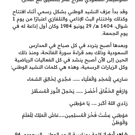
وقد بدأ عزف النشيد الوطني بشكل رسمي أثناء افتتاح
وكذلك واختتام البث الإذاعي والتلفازي اعتبارًا من يوم 1
شوال، 1404 هـ/ 29 يونيو 1984 وكان أول إذاعة له في
يوم الجمعة.
وبعدها أصبح يتردد في كل صباح في المدارس
السعودية وذلك بعد قراءة سورة الفاتحة، ومنذ ذلك
الحين إلى الآن أصبح ينشد في كل الفعاليات الرياضية
وكل الزيارات الرسمية، وهذه هي كلمات النشيد الوطني:
سَارِعِي لِلْمَجْدِ وَالْعَلْيَاء …….
مَجِّدِي لِخَالِقِ السَّمَاء
وَارْفَعِ الخَفَّاقَ أَخْضَرْ
…….
يَحْمِلُ النُّورَ الْمُسَطَّرْ
رَدّدِي اللهُ أكْبَر …..
يَا مَوْطِنِي
مَوْطِنِي عِشْتَ فَخْرَ الْمُسلِمِين……عَاشَ الْمَلِكْ لِلْعَلَمْ
وَالْوَطَنْ
شاهد أيضا:
كلمة بمناسبة اليوم الوطني السعودي 94