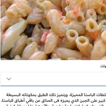
ات الباستا المميزة، ويتميز ذلك الطبق بمكوناته البسيطة
ير على الجبن الذي يميزه فى المذاق عن باقي أطباق الباستا،
 الضيوف كمقبلات باردة وشهية. والآن هيا بنا لمعرفة كيفية