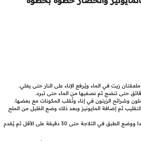
عقتان زيت في الماء ويُرفع الإناء على النار حتى يغلي.
قائق حتى تنضج ثم نصفيها من الماء حتى تبرد.
ُلون وشرائح الزيتون في إناء وتُقلب المكونات مع بعضها.
التقليب ثم إضافة المايونيز وبعد ذلك وضع القليل من الملح
تحريك جميع المكونات مع بعضها جيدا ووضع الطبق في الثلاجة حتى 30 دقيقة على الأقل ثم يُقدم