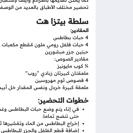
تحضير مختلف الأطباق بالعديد من الوصفا
سلطة بيتزا هت
المقادير:
4 حبات بطاطس
4 حبات فلفل رومي ملون مُقطع مكعبات
حبتين جزر مبشورين
مقادير الصوص:
¼ كوب مايونيز
ملعقتان كبيرتان زبادي “روب”
4 فصوص ثوم مهروسين
ملعقة كبيرة خردل ونفس المقدار خل أب
خطوات التحضير:
حتى تنضج تماما.
إخراج البطاطس من الماء وتقشيرها ث
إضافة قطع الفلفل والجزر للبطاطس 