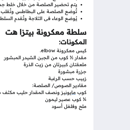
يتم تحضير الصلصة من خلال خلط جم
تُوضع الصلصة على البطاطس وتُقلب 
يُوضع الوعاء فى الثلاجة وتُقدم السلط
سلطة معكرونة بيتزا هت
المكونات:
كيس معكرونة elbow.
مقدار ½ كوب من الجبن الشيدر المبشور
ملعقتان كبيرتان من زيت الذرة
جزرة مبشورة
زبيب حسب الرغبة
مقادير الصوص/ الصلصة:
كوب
مايونيز
ونصف المقدار حليب مكثف 
¼ كوب عصير ليمون
ملح وفلفل أسود