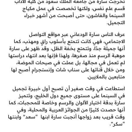
تخرجت سارة من جامعة الملك سعود من كلية الآداب
قسم علم نفس، ولكنها تخصصت في عمل مكياج
السينما والفاشون، حتى أصبحت من أشهر خبراء
التجميل.
عرف الناس سارة الودعاني عبر مواقع التواصل
الاجتماعي، فهي كانت تتمتع بأسلوب راقٍ ومهذب، كما
أنها جميلة جدًا، وتتمتع بخفة الظل، وقد ظهر على سارة
موهبة الرسم منذ صغرها، ولهذا فإنها بعد انتهاء دراستها
لم تعمل في مجالها، بل عملت في صيحات الموضة،
ومن خلال قناتها على سناب شات وإنستجرام أصبح لها
متابعين بالملايين.
استطاعت في وقت صغير أن تصبح أول خبيرة تجميل
في السينما على مستوى جميع دول الخليج، وتتميز
سارة بدقة اختيار الألوان والرسم وخاصة للمحجبات، كما
أنها حصدت كثيرًا من الجوائز العربية والمحلية، وفي
وقت قريب بعد زواجها أنجبت سارة ابنها “سعد” وابنتها
“سكر”.