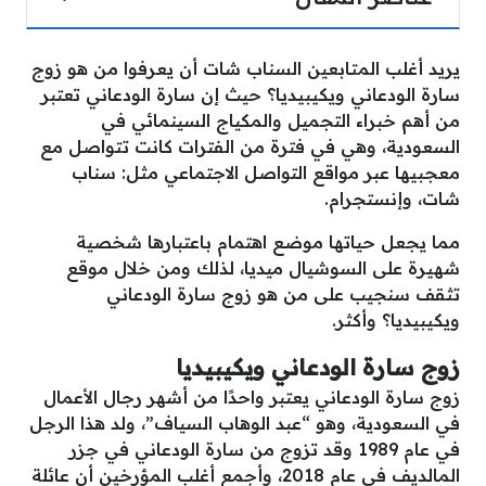
يريد أغلب المتابعين السناب شات أن يعرفوا من هو زوج
سارة الودعاني ويكيبيديا؟ حيث إن سارة الودعاني تعتبر
من أهم خبراء التجميل والمكياج السينمائي في
السعودية، وهي في فترة من الفترات كانت تتواصل مع
معجبيها عبر مواقع التواصل الاجتماعي مثل: سناب
شات، وإنستجرام.
مما يجعل حياتها موضع اهتمام باعتبارها شخصية
شهيرة على السوشيال ميديا، لذلك ومن خلال موقع
تثقف سنجيب على من هو زوج سارة الودعاني
ويكيبيديا؟ وأكثر.
زوج سارة الودعاني ويكيبيديا
زوج سارة الودعاني يعتبر واحدًا من أشهر رجال الأعمال
في السعودية، وهو “عبد الوهاب السياف”، ولد هذا الرجل
في عام 1989 وقد تزوج من سارة الودعاني في جزر
المالديف في عام 2018، وأجمع أغلب المؤرخين أن عائلة