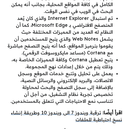
الكامل في كافة المواقع المحلية، بجانب أنه يمكن
البحث في الويب في نفس الوقت.
تم استبدال Internet Explorer والذي كان يُعد
المتصفح الافتراضي بـ Microsoft Edge، كما أن
النظام له العديد من المميزات المختلفة حيث
يشمل Web Notes والذي يتيح للمستخدمين أن
يقوموا بترميز المواقع، كما أنه يتيح التصفح مباشرة
مع Cortana (مساعد مايكروسوفت الرقمي).
يتيح تعطيل Cortana وكافة المميزات الخاصة به،
وذلك يتم من خلال إعدادات نهج المجموعة.
يعمل على تحليل وتتبع خدمات الموقع وسجل
الاتصالات، والبريد الإلكتروني والرسائل النصية،
بالإضافة إلى سجل التصفح والبحث لمحاولة
تخصيص تجربة نظام التشغيل، من أجل أن
تتناسب نمع الاحتياجات التي تتعلق بالمستخدمين.
اقرأ أيضًا:
ترقية ويندوز 7 الى ويندوز 10 وطريقة إنشاء
نسخ احتياطية للملفات