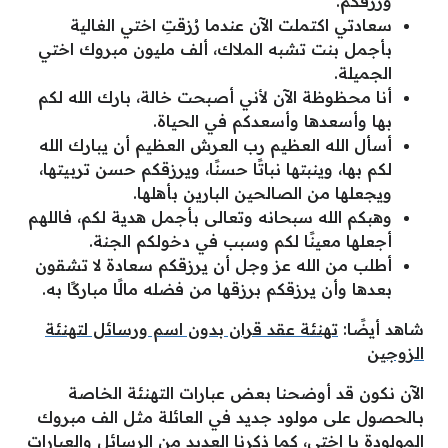
ورزقكم.
سعادتي اكتملت الآن عندما رُزقتِ اختي الغالية
بأجمل بنت تشبه الملاك، ألف مليون مبروك اختي
الجميلة.
أنا محظوظة الآن لأني أصبحت خالة، بارك الله لكم
بها وأسعدها وأسعدكم في الحياة.
أسأل الله العظيم رب العرش العظيم أن يبارك الله
لكم بها، وينبتها نباتًا حسنًا، ويرزقكم حسن تربيتها،
ويجعلها من الصالحين البارين بأهلها.
وهبكم الله سبحانه وتعالى بأجمل هدية لكم، فاللهم
أجعلها معينًا لكم وسبب في دخولكم الجنة.
أطلب من الله عز وجل أن يرزقكم سعادة لا تشقون
بعدها وأن يرزقكم برزقها من فضله مالًا مباركًا به.
شاهد أيضًا:
تهنئة عقد قران بدون اسم ورسائل لتهنئة
الزوجين
الآن نكون قد أوضحنا بعض عبارات التهنئة الخاصة
بـالحصول على مولود جديد في العائلة مثل الف مبروك
المولودة يا اختي، كما ذكرنا العديد من الرسائل والعبارات