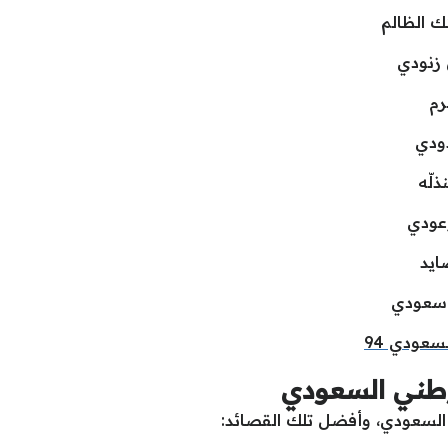
 الظالم
 زنودي
رم
ودي
لّه
وعودي
ايد
ي سعودي
سعودي 94
وطني السعودي
ي السعودي، وأفضل تلك القصائد: