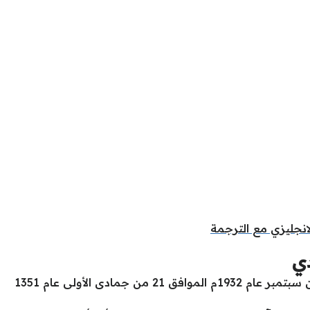
دي
يُخلد التاريخ ذكرى ذلك اليوم بالـ 23 من سبتمبر عام 1932م الموافق 21 من جمادى الأولى عام 1351