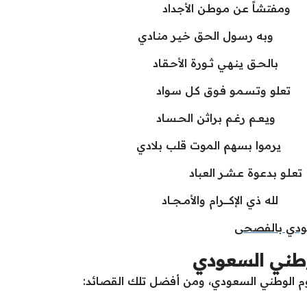
فتشاً عـن مـوطـن الأجداد
 رسـول الحـق خـيـر منـادي
 يـنـهـي ثـــورة الأحـقـاد
و وتـسـمـو فـوق كـل سـواد
ـم رغــم براثن الحــسـاد
موا بسهم الموت قلب بلادي
دعـوة عــشــر العباد
كـــــــرام والأمـــجـــاد
عودي بالفصحى
وطني السعودي
 اليوم الوطني السعودي، ومن أفضل تلك القصائد: