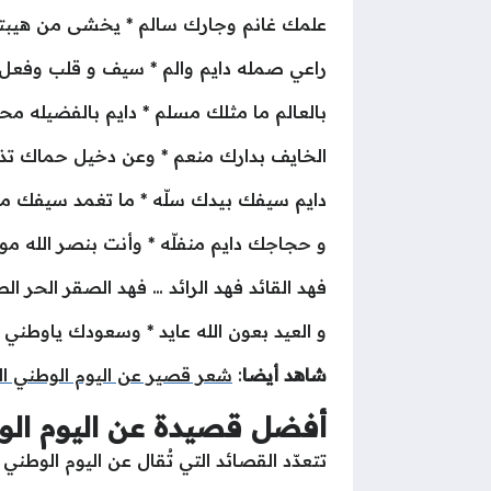
علمك غانم وجارك سالم * يخشى من هيبتك
راعي صمله دايم والم * سيف و قلب وفعل
بالعالم ما مثلك مسلم * دايم بالفضيله مح
الخايف بدارك منعم * وعن دخيل حماك تذ
دايم سيفك بيدك سلّه * ما تغمد سيفك منذ
و حجاجك دايم منفلّه * وأنت بنصر الله م
فهد القائد فهد الرائد … فهد الصقر الحر الص
و العيد بعون الله عايد * وسعودك ياوطن
شاهد أيضا
:
شعر قصير عن اليوم الوطني ال
أفضل قصيدة عن اليوم ال
تتعدّد القصائد التي تُقال عن اليوم الوطن