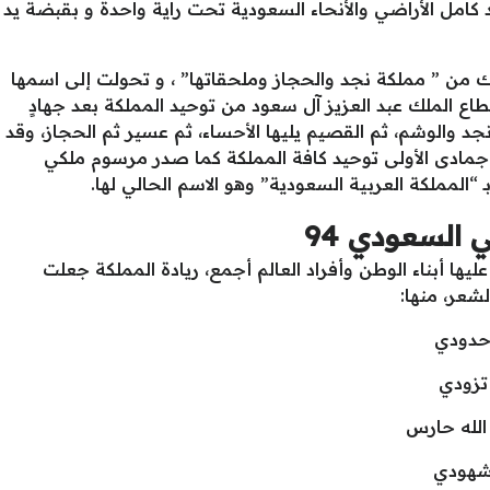
د كامل الأراضي والأنحاء السعودية تحت راية واحدة و بقبضة يد
ك من ” مملكة نجد والحجاز وملحقاتها” ، و تحولت إلى اسمها
اع الملك عبد العزيز آل سعود من توحيد المملكة بعد جهادٍ
 نجد والوشم، ثم القصيم يليها الأحساء، ثم عسير ثم الحجاز، وقد
يخ 23 من سبتمبر الموافق 21 من جمادى الأولى توحيد كافة المملكة كما صدر مرسوم ملكي
“المملكة العربية السعودية” وهو الاسم الحالي لها.
 السعودي 94
ليها أبناء الوطن وأفراد العالم أجمع، ريادة المملكة جعلت
لشعر، منها:
حدودي
تزودي
الله حارس
 شهودي