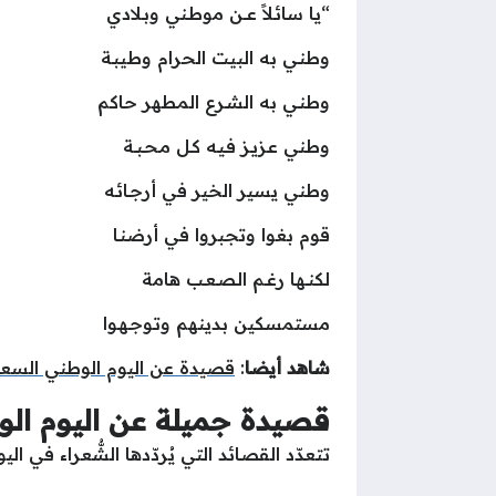
“يا سائـلاً عـــن موطـني وبـلادي وم
وطنـي به البيت الحرام وطيبـة وبه
وطنـي به الشـرع المطهر حاكم بالـحــق
وطني عـزيـز فـيـه كـل مـحـبــة تعل
وطني يسير الخير في أرجـائـه ويـعـ
قوم بغوا وتجبروا في أرضنـا ير
لكنــها رغــم الـصـعـب هامة تعـلـو ب
مستمسكين بدينهم وتـوجـهـوا لله ذي الإ
شاهد أيضا
:
قصيدة عن اليوم الوطني الس
قصيدة جميلة عن اليوم ال
تتعدّد القصائد التي يُردّدها الشُّعراء في