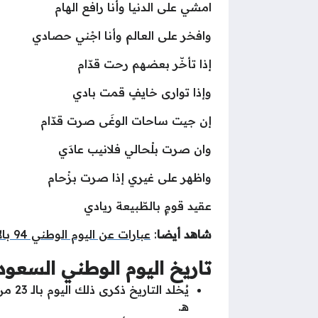
امشي على الدنيا وأنا رافع الهام
وافخر على العالم وأنا اجْني حصادي
إذا تأخّر بعضهم رحت قدّام
وإذا توارى خايفٍ قمت بادي
إن جيت ساحات الوغَى صرت قدّام
وان صرت بلْحالي فلانيب عادَي
واظهر على غيري إذا صرت بزْحام
عقيد قومٍ بالطّبيعة ريادي
شاهد أيضا
:
عبارات عن اليوم الوطني 94 بالانجليزي مع الترجمة
تاريخ اليوم الوطني السعو
هـ.