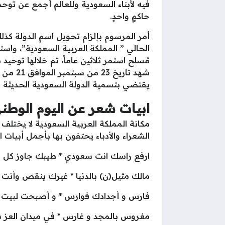
فيه لأبناء السعودية وللعالم أجمع عن توح
حاكمٍ واحدٍ.
أمر المرسوم بإلزام تحويل اسم الدولة كذل
الحالي ” المملكة العربية السعودية”، و
استط
مُسلح استمر ثلاثين عاماً، تم خلالها توحيد
شهد تار
يقتضي بتسمية الدولة السعودية الحديثة بـ 
ابيات شعر عن اليوم الوطني
مكانة المملكة العربية السعودية لا يختلف ع
الشعراء والأدباء يحتفون بها بأجمل أبيات ا
ارفع راسك انت سعودي * طيبك جاوز كل 
مالك مثيل(ن) بالدنيا * غيرك ينقص وأنت 
فارس و أجدادك فوارس * و أصبحت لبيت 
مغروس بالمجد و غارس * في ميدان العز