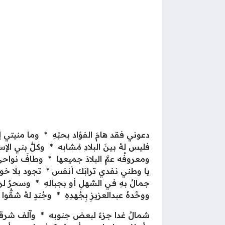
دعوني فقد هامَ الفؤاد بحبِّهِ * وما منيتي إل
فليس لهُ بينَ البلادِ مُشابه * وكلُّ بني الإسل
ومعروفُه عمَّ البلادَ جميعها * وطافَ نواحي 
يا وطني نفدي ترابَك أنفس * تجود بلا خوف
جمالٌ بهِ فـي السَّهلِ أو بجبالهِ * وسحرٌ لرمْ
ووحَّدهُ عبدالعزيزِ بِجُهدِهِ * وجُندٍ لهُ شقُّو
شمالٌ غدا جزءً لبعض جنوبه * وآلف شرقا 