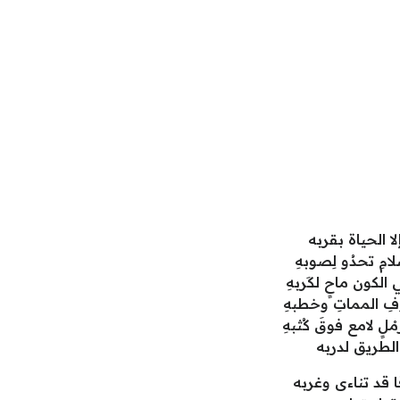
ا الحياة بقربه
امِ تحدُو لِصوبهِ
الكون ماحٍ لكَربهِ
ِ المماتِ وخطبهِ
لٍ لامع فوقَ كُثبهِ
ا الطريق لدربه
قد تناءى وغربه