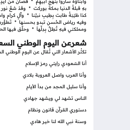
وأبناؤه ساروا بنهج أبيهِمُ * فصان من أيدٍ
بهِ قبلةُ الدنيا بمكةَ بوركت * وقدْ شعَّ نور
كذا طَيْبَةٌ طابت بِطِيبِ نبيِّنا * وآلٍ كرام
وفيه رياض الحُسنِ تبدو بحسنها * تَطوُّرها
ومملكتي فيهِ تُطِلُّ بِدِلِّهاَ * وحلَّق فيها الح
شعرعن اليوم الوطني السعود
تكثُر الأشعار التي تُقال عن اليوم الوطني ال
أنا السّعودي رايتي رمز الإسلام
وأنا العرب واصل العروبة بلادي
وأنا سليل المجد من بدأ الأيام
الناس تشهد لي ويشهد جهادي
دستوري القرآن قانون ونظام
وسنة نبي الله لنا خير هادي